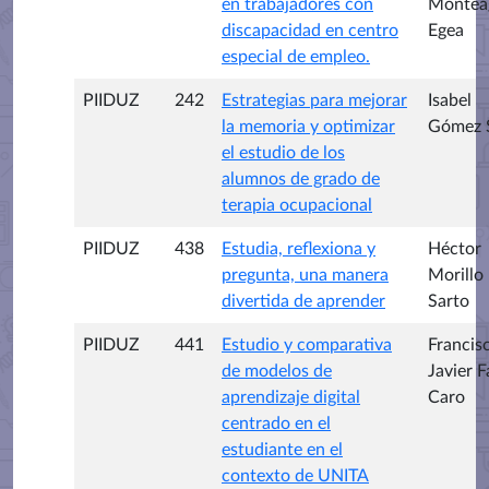
en trabajadores con
Montea
discapacidad en centro
Egea
especial de empleo.
PIIDUZ
242
Estrategias para mejorar
Isabel
la memoria y optimizar
Gómez 
el estudio de los
alumnos de grado de
terapia ocupacional
PIIDUZ
438
Estudia, reflexiona y
Héctor
pregunta, una manera
Morillo
divertida de aprender
Sarto
PIIDUZ
441
Estudio y comparativa
Francis
de modelos de
Javier F
aprendizaje digital
Caro
centrado en el
estudiante en el
contexto de UNITA