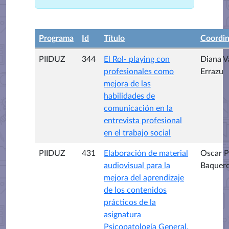
Programa
Id
Título
Coordi
PIIDUZ
344
El Rol- playing con
Diana V
profesionales como
Errazu
mejora de las
habilidades de
comunicación en la
entrevista profesional
en el trabajo social
PIIDUZ
431
Elaboración de material
Oscar P
audiovisual para la
Baquer
mejora del aprendizaje
de los contenidos
prácticos de la
asignatura
Psicopatología General,