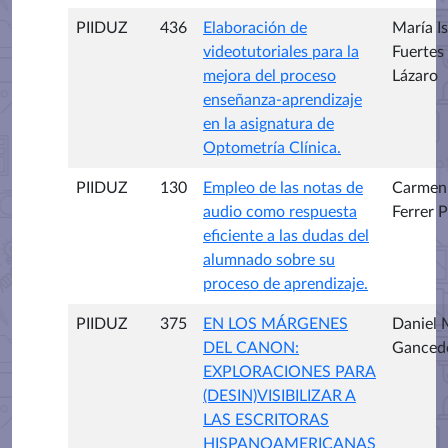
PIIDUZ
436
Elaboración de
María I
videotutoriales para la
Fuertes
mejora del proceso
Lázaro
enseñanza-aprendizaje
en la asignatura de
Optometría Clínica.
PIIDUZ
130
Empleo de las notas de
Carmen
audio como respuesta
Ferrer 
eficiente a las dudas del
alumnado sobre su
proceso de aprendizaje.
PIIDUZ
375
EN LOS MÁRGENES
Daniel 
DEL CANON:
Ganced
EXPLORACIONES PARA
(DESIN)VISIBILIZAR A
LAS ESCRITORAS
HISPANOAMERICANAS