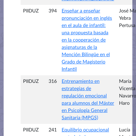
PIIDUZ
394
Enseñar a enseñar
José Ma
pronunciación en inglés
Yebra
en el aula de infantil:
Pertusa
una propuesta basada
en la cooperación de
asignaturas de la
Mención Bilingüe en el
Grado de Magisterio
Infantil
PIIDUZ
316
Entrenamiento en
María
estrategias de
Vicenta
regulación emocional
Navarr
para alumnos del Máster
Haro
en Psicología General
Sanitaria (MPGS)
PIIDUZ
241
Equilibrio ocupacional
Lucía