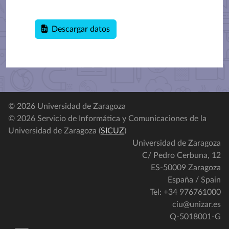
Descargar datos
© 2026 Universidad de Zaragoza
© 2026 Servicio de Informática y Comunicaciones de la
Universidad de Zaragoza (
SICUZ
)
Universidad de Zaragoza
C/ Pedro Cerbuna, 12
ES-50009 Zaragoza
España / Spain
Tel: +34 976761000
ciu@unizar.es
Q-5018001-G