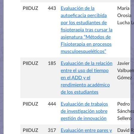
PIIDUZ
443
Evaluación de la
María
autoeficacia percibida
Orosia
por los estudiantes de
Lucha L
fisioterapia tras cursar la
asignatura “Métodos de
Fisioterapia en procesos
musculoesqueléticos”
PIIDUZ
185
Evaluación de la relación
Javier
entre el uso del tiempo
Valbue
en el ADD y el
Gómez
rendimiento académico
de los estudiantes
PIIDUZ
444
Evaluación de trabajos
Pedro
de investigación sobre
Sánche
gestión de innovación
Sellero
PIIDUZ
317
Evaluación entre pares y
David R