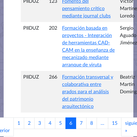
PIIDUZ
123
Fomento del
Víctor
pensamiento crítico
Martíne
mediante journal clubs
Loredo
PIIDUZ
202
Formación basada en
Sergio
proyectos - Integración
Aguado
de herramientas CAD-
Jiménez
CAM en la enseñanza de
mecanizado mediante
arranque de viruta
PIIDUZ
266
Formación transversal y
Beatriz
colaborativa entre
Martin
grados para el análisis
Doming
del patrimonio
arquitectónico
1
2
3
4
5
6
7
8
...
15
sigui
erior
»