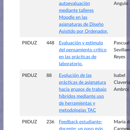
autoevaluación
Angulo
mediante talleres
Moodle en las
asignaturas de Diseño
Asistido por Ordenador.
PIIDUZ
448
Evaluación y estímulo
Pascual
del pensamiento crítico
Sevillan
en las prácticas de
Reyes
laboratorio.
PIIDUZ
88
Evolución de las
Isabel
prácticas de asignatura
Claverí
hacia grupos de trabajo
Ambroj
híbridos mediante uso
de herramientas y
metodologías TAC
PIIDUZ
236
Feedback estudiante-
María d
docente: un paso más
Carmen