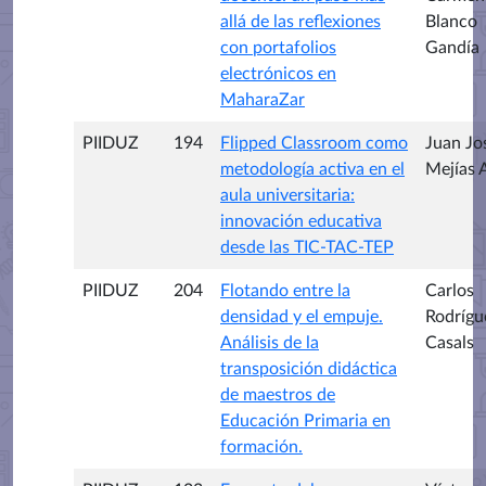
allá de las reflexiones
Blanco
con portafolios
Gandía
electrónicos en
MaharaZar
PIIDUZ
194
Flipped Classroom como
Juan Jo
metodología activa en el
Mejías 
aula universitaria:
innovación educativa
desde las TIC-TAC-TEP
PIIDUZ
204
Flotando entre la
Carlos
densidad y el empuje.
Rodrígu
Análisis de la
Casals
transposición didáctica
de maestros de
Educación Primaria en
formación.