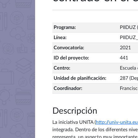
Programa
:
PIIDUZ (
Línea
:
PIIDUZ
Convocatoria
:
2021
ID del proyecto
:
441
Centro
:
Escuela 
Unidad de planificación
:
287 (Dep
Coordinador
:
Francisc
Descripción
La iniciativa UNITA (
http://univ-unita.eu
integrada. Dentro de los diferentes nive
representa, un aspecto muy importante 