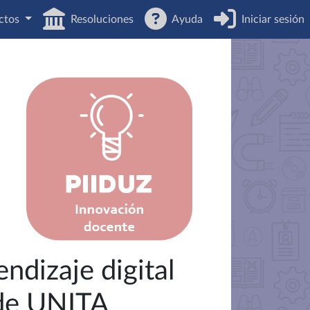
ctos
Resoluciones
Ayuda
Iniciar sesión
ndizaje digital
 de UNITA