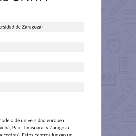
ersidad de Zaragoza)
modelo de universidad europea
vilhã, Pau, Timisoara, y Zaragoza
g centres
). Estos centros juegan un