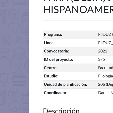
HISPANOAME
Programa
:
PIIDUZ (
Línea
:
PIIDUZ
Convocatoria
:
2021
ID del proyecto
:
375
Centro
:
Facultad
Estudio
:
Filologí
Unidad de planificación
:
206 (Dep
Coordinador
:
Daniel 
Descripción