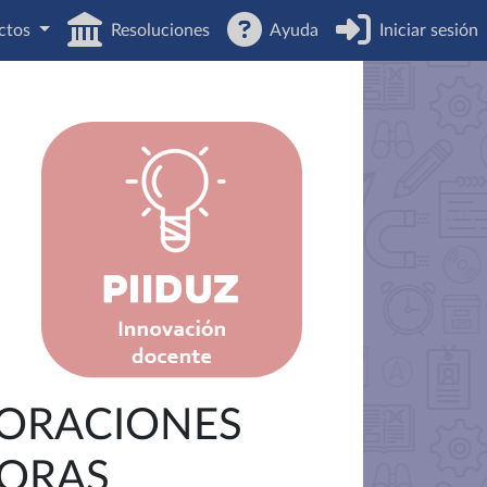
ctos
Resoluciones
Ayuda
Iniciar sesión
LORACIONES
TORAS