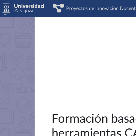
Proyectos de Innovación Docent
Formación basad
herramientas C