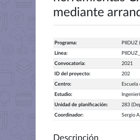
mediante arranq
Programa
:
PIIDUZ (
Línea
:
PIIDUZ
Convocatoria
:
2021
ID del proyecto
:
202
Centro
:
Escuela 
Estudio
:
Ingenier
Unidad de planificación
:
283 (Dep
Coordinador
:
Sergio 
Descripción