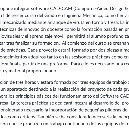
propone integrar software CAD-CAM (Computer-Aided Design &
n I de tercer curso del Grado en Ingnieria Mecánica, como herra
el mecanizado mediante arranque de viruta en torno y fresa. La 
e técnicas de innovación docente como la formación basada en pr
visuales y el aprendizaje movil, permitirá al alumno profundiza
izar tras finalizar su formación. Al comienzo del curso se creana
 de prácticas. Cada proyecto estará formado por dos piezas a me
s conocimientos adquiros tanto en las sesisones prácticas como en 
ieza final a partir de una preforma. Para ello es necesario una r
no y material proporcionado.
ción de tres horas y estará formada por tres equipos de trabajo
un aparatado destinado a la realización del proyecto de cada gr
ora los principios básicos del funcionamiento del Software CA
resa. La tercera práctica se dedicará integra al desarrollo del pro
considerado necesario la incorporación de pequeñas pildoras de m
dos como críticos. También se ha considerado necesaria la incor
anera que se produzco un trabajo continuado de los equipos de t