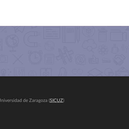
niversidad de Zaragoza (
SICUZ
)