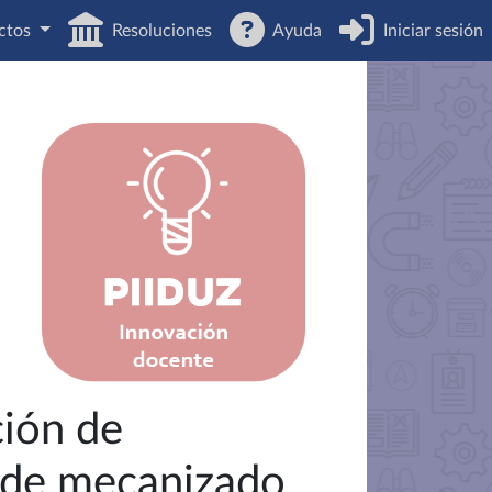
ctos
Resoluciones
Ayuda
Iniciar sesión
ción de
 de mecanizado