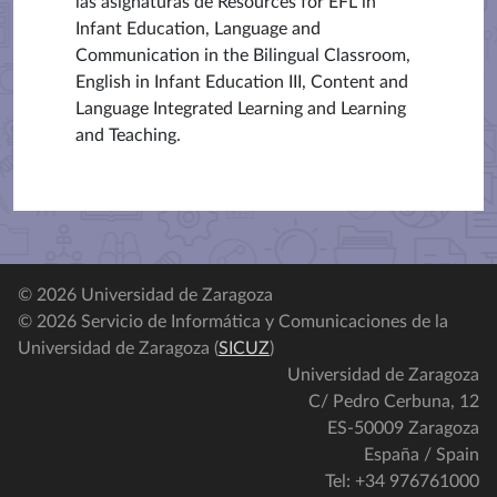
las asignaturas de Resources for EFL in
Infant Education, Language and
Communication in the Bilingual Classroom,
English in Infant Education III, Content and
Language Integrated Learning and Learning
and Teaching.
© 2026 Universidad de Zaragoza
© 2026 Servicio de Informática y Comunicaciones de la
Universidad de Zaragoza (
SICUZ
)
Universidad de Zaragoza
C/ Pedro Cerbuna, 12
ES-50009 Zaragoza
España / Spain
Tel: +34 976761000