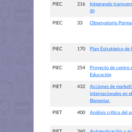
PIEC
216
Integrando transvers
(II)
PIEC
33
Observatorio Perman
PIEC
170
Plan Estratégico de 
PIEC
254
Proyecto de centro p
Educación
PIET
432
Acciones de marketin
internacionales en e
Bienestar.
PIET
400
Análisis crítico del
PIET
360
Autoevaluación y aj