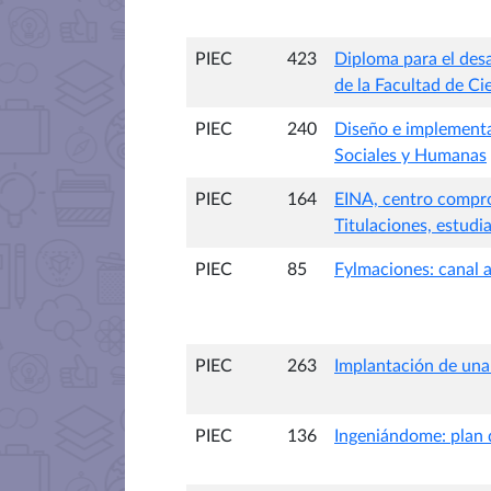
PIEC
423
Diploma para el desar
de la Facultad de C
PIEC
240
Diseño e implementa
Sociales y Humanas
PIEC
164
EINA, centro compro
Titulaciones, estudi
PIEC
85
Fylmaciones: canal a
PIEC
263
Implantación de una 
PIEC
136
Ingeniándome: plan 