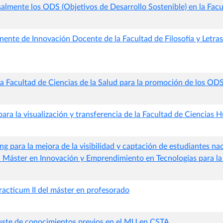
almente los ODS (Objetivos de Desarrollo Sostenible) en la Facu
ente de Innovación Docente de la Facultad de Filosofía y Letras
la Facultad de Ciencias de la Salud para la promoción de los OD
ara la visualización y transferencia de la Facultad de Ciencias 
g para la mejora de la visibilidad y captación de estudiantes na
l Máster en Innovación y Emprendimiento en Tecnologías para la 
 practicum II del máster en profesorado
uste de conocimientos previos en el MU en CSTA