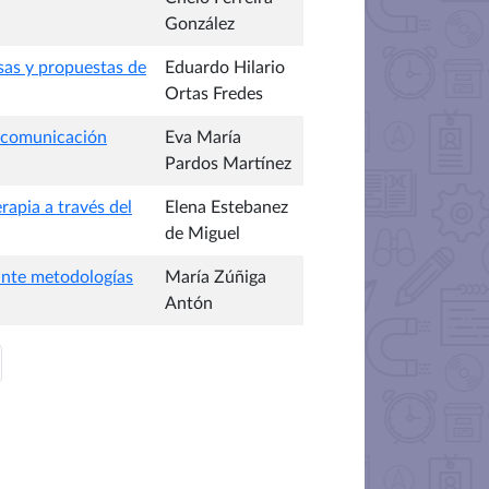
González
usas y propuestas de
Eduardo Hilario
Ortas Fredes
: comunicación
Eva María
Pardos Martínez
rapia a través del
Elena Estebanez
de Miguel
iante metodologías
María Zúñiga
Antón