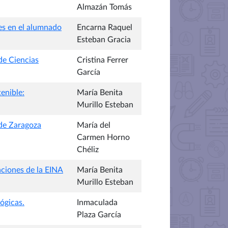
Almazán Tomás
les en el alumnado
Encarna Raquel
Esteban Gracia
de Ciencias
Cristina Ferrer
García
enible:
María Benita
Murillo Esteban
 de Zaragoza
María del
Carmen Horno
Chéliz
aciones de la EINA
María Benita
Murillo Esteban
ógicas.
Inmaculada
Plaza García