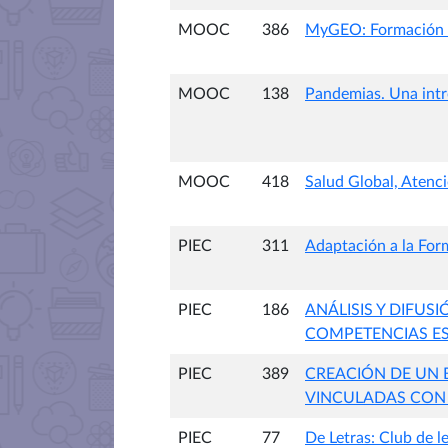
MOOC
386
MyGEO: Formación d
MOOC
138
Pandemias. Una intr
MOOC
418
Salud Global, Atenc
PIEC
311
Adaptación a la For
PIEC
186
ANÁLISIS Y DIFU
COMPETENCIAS ESP
PIEC
389
CREACIÓN DE UN 
VINCULADAS CON 
PIEC
77
De Letras: Club de le