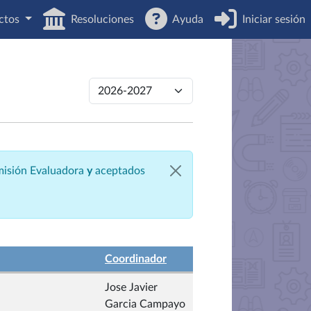
ctos
Resoluciones
Ayuda
Iniciar sesión
omisión Evaluadora
y
aceptados
Coordinador
Jose Javier
Garcia Campayo