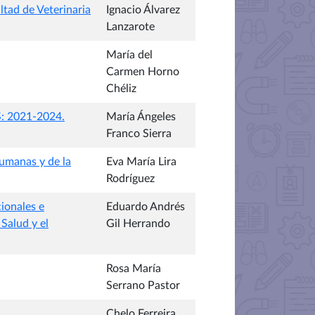
ltad de Veterinaria
Ignacio Álvarez
Lanzarote
María del
Carmen Horno
Chéliz
S: 2021-2024.
María Ángeles
Franco Sierra
Humanas y de la
Eva María Lira
Rodríguez
cionales e
Eduardo Andrés
Salud y el
Gil Herrando
Rosa María
Serrano Pastor
Chelo Ferreira