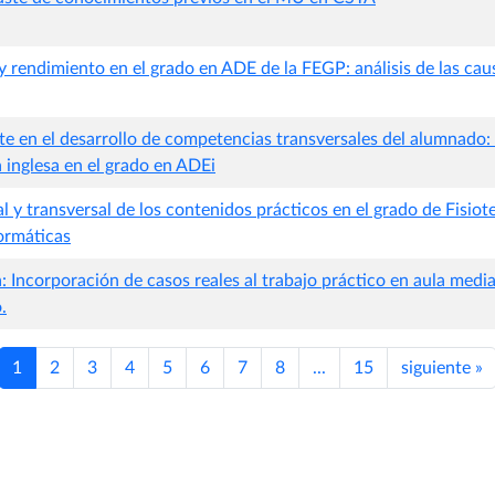
 y rendimiento en el grado en ADE de la FEGP: análisis de las ca
e en el desarrollo de competencias transversales del alumnado
 inglesa en el grado en ADEi
l y transversal de los contenidos prácticos en el grado de Fisiote
ormáticas
la: Incorporación de casos reales al trabajo práctico en aula med
.
1
2
3
4
5
6
7
8
...
15
siguiente
»