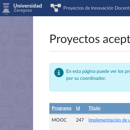
Proyectos de Innovación Docent
Proyectos acep
En esta página puede ver los p
por su coordinador.
Programa
Id
Título
MOOC
247
Implementación de 