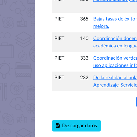
PIET
365
Bajas tasas de éxito
mejora.
PIET
140
Coordinación docent
académica en lengua
PIET
333
Coordinación vertica
uso aplicaciones inf
PIET
232
De la realidad al au
Aprendizaje-Servicio
Descargar datos