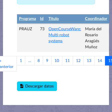
Programa
Id
Título
Coordinador
PRAUZ
73
OpenCourseWare:
María del
Multi-robot
Rosario
systems
Aragüés
Muñoz
«
1
...
8
9
10
11
12
13
14
1
anterior
Descargar datos