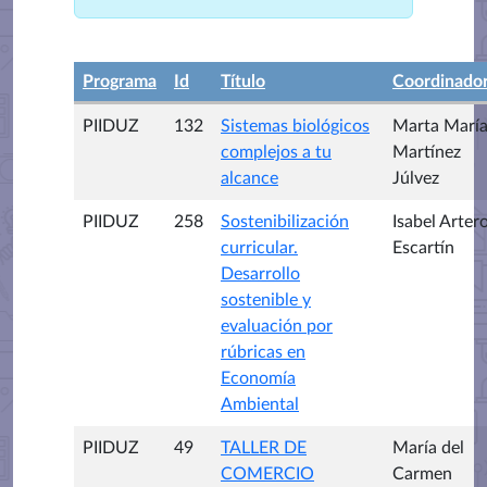
Programa
Id
Título
Coordinado
PIIDUZ
132
Sistemas biológicos
Marta Marí
complejos a tu
Martínez
alcance
Júlvez
PIIDUZ
258
Sostenibilización
Isabel Arter
curricular.
Escartín
Desarrollo
sostenible y
evaluación por
rúbricas en
Economía
Ambiental
PIIDUZ
49
TALLER DE
María del
COMERCIO
Carmen