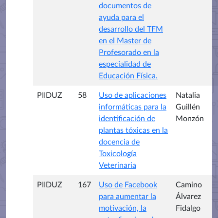
documentos de
ayuda para el
desarrollo del TFM
en el Master de
Profesorado en la
especialidad de
Educación Física.
PIIDUZ
58
Uso de aplicaciones
Natalia
informáticas para la
Guillén
identificación de
Monzón
plantas tóxicas en la
docencia de
Toxicología
Veterinaria
PIIDUZ
167
Uso de Facebook
Camino
para aumentar la
Álvarez
motivación, la
Fidalgo