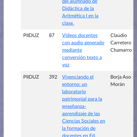
del alumnado de
Didáctica de la
Aritmética I en la
clase.
PIIDUZ
87
Videos docentes
Claudio
con audio generado
Carretero
mediante
Chamarro
conversión texto a
voz
PIIDUZ
392
Vivenciando el
Borja Aso
entorno: un
Morán
laboratorio
patrimonial para la
enseñanza-
aprendizaje de las
Ciencias Sociales en
la formación de
docentes en Ed.