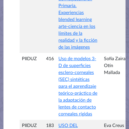
Primaria.
Experiencias
blended learning
arte-ciencia en los
límites de la
realidad y la ficción
de las imágenes
PIIDUZ
416
Uso de modelos 3-
Sofía Zaira
D de superficies
Otín
esclero-corneales
Mallada
(SEC) sintéticas
para el aprendizaje
teórico-práctico de
la adaptación de
lentes de contacto
corneales rígidas
PIIDUZ
183
USO DEL
Eva Creus