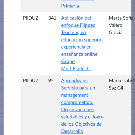
Primaria
PIIDUZ
341
Aplicación del
Marta Sofía
enfoque Flipped
Valero
Teaching en
Gracia
educación superior:
experiencia en
enseñanza online.
Grupo
MultiFlipTech.
PIIDUZ
95
Aprendizaje-
María Isabel
Servicio para un
Saz Gil
management
comprometido.
Organizaciones
saludables y el logro
de los Objetivos de
Desarrollo