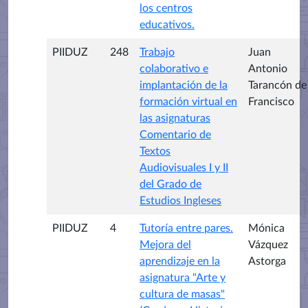
los centros
educativos.
PIIDUZ
248
Trabajo
Juan
colaborativo e
Antonio
implantación de la
Tarancón de
formación virtual en
Francisco
las asignaturas
Comentario de
Textos
Audiovisuales I y II
del Grado de
Estudios Ingleses
PIIDUZ
4
Tutoría entre pares.
Mónica
Mejora del
Vázquez
aprendizaje en la
Astorga
asignatura "Arte y
cultura de masas"