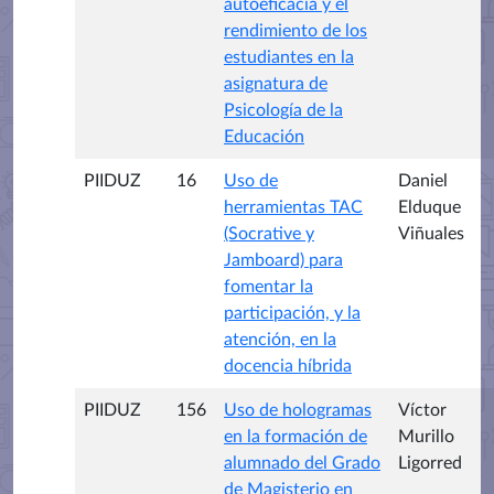
autoeficacia y el
rendimiento de los
estudiantes en la
asignatura de
Psicología de la
Educación
PIIDUZ
16
Uso de
Daniel
herramientas TAC
Elduque
(Socrative y
Viñuales
Jamboard) para
fomentar la
participación, y la
atención, en la
docencia híbrida
PIIDUZ
156
Uso de hologramas
Víctor
en la formación de
Murillo
alumnado del Grado
Ligorred
de Magisterio en