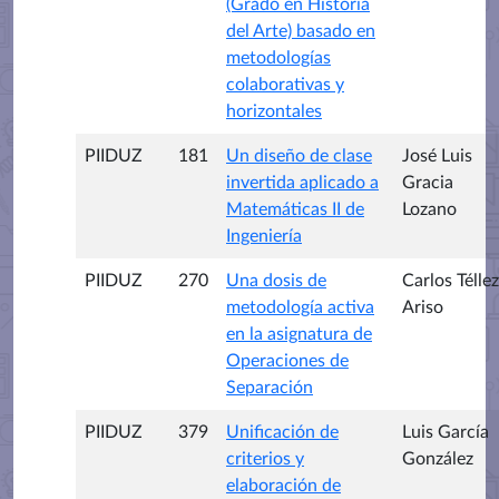
(Grado en Historia
del Arte) basado en
metodologías
colaborativas y
horizontales
PIIDUZ
181
Un diseño de clase
José Luis
invertida aplicado a
Gracia
Matemáticas II de
Lozano
Ingeniería
PIIDUZ
270
Una dosis de
Carlos Téllez
metodología activa
Ariso
en la asignatura de
Operaciones de
Separación
PIIDUZ
379
Unificación de
Luis García
criterios y
González
elaboración de