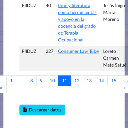
PIIDUZ
40
Cine y literatura
Jesús Íñigo
como herramientas
Marta
y apoyo en la
Moreno
docencia del grado
de Terapia
Ocupacional.
PIIDUZ
227
Consumer Law Tube
Loreto
Carmen
Mate Satué
1
...
8
9
10
11
12
13
14
15
si
or
»
Descargar datos