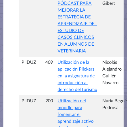
PÓDCAST PARA
Gibert
MEJORAR LA
ESTRATEGIA DE
APRENDIZAJE DEL
ESTUDIO DE
CASOS CLÍNICOS
EN ALUMNOS DE
VETERINARIA
PIIDUZ
409
Utilización de la
Nicolás
aplicación Plickers
Alejandro
en la asignatura de
Guillén
introducción al
Navarro
derecho del turismo
PIIDUZ
200
Utilización del
Nuria Begué
moodle para
Pedrosa
fomentar el
aprendizaje activo