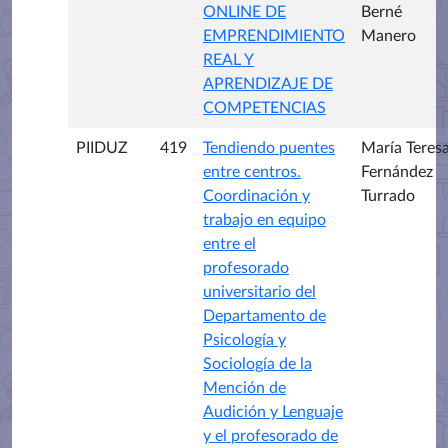
ONLINE DE
Berné
EMPRENDIMIENTO
Manero
REAL Y
APRENDIZAJE DE
COMPETENCIAS
PIIDUZ
419
Tendiendo puentes
María Teres
entre centros.
Fernández
Coordinación y
Turrado
trabajo en equipo
entre el
profesorado
universitario del
Departamento de
Psicología y
Sociología de la
Mención de
Audición y Lenguaje
y el profesorado de