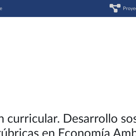
e
Proye
n curricular. Desarrollo so
rúbricas en Economía Amb