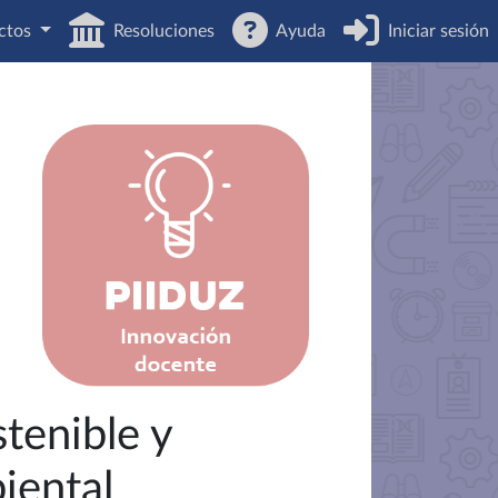
ctos
Resoluciones
Ayuda
Iniciar sesión
stenible y
iental