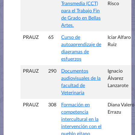
Transmedia (CCT)
Risco
para el Trabajo Fin
de Grado en Bellas
Artes.
PRAUZ
65
Curso de
Iciar Alfaro
autoaprendizaje de
Ruiz
diagramas de
esfuerzos
PRAUZ
290
Documentos
Ignacio
audiovisuales de la
Álvarez
facultad de
Lanzarote
Veterinaria
PRAUZ
308
Formación en
Diana Valero
competencia
Errazu
intercultural en la
intervención con el
pueblo gitano