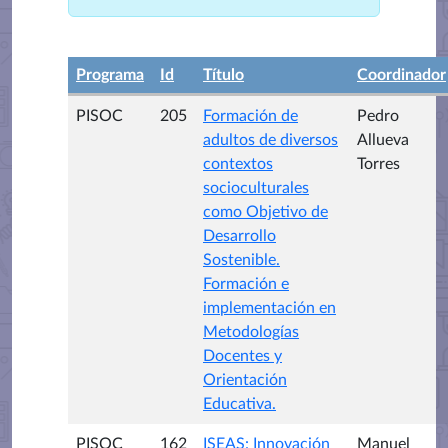
Programa
Id
Título
Coordinador
PISOC
205
Formación de
Pedro
adultos de diversos
Allueva
contextos
Torres
socioculturales
como Objetivo de
Desarrollo
Sostenible.
Formación e
implementación en
Metodologías
Docentes y
Orientación
Educativa.
PISOC
162
ISEAS: Innovación
Manuel