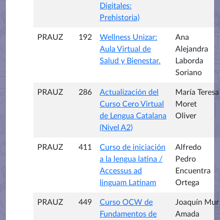
Digitales:
Prehistoria)
PRAUZ
192
Wellness Unizar:
Ana
Aula Virtual de
Alejandra
Salud y Bienestar.
Laborda
Soriano
PRAUZ
286
Actualización del
María Teresa
Curso Cero Virtual
Moret
de Lengua Catalana
Oliver
(Nivel A2)
PRAUZ
411
Curso de iniciación
Alfredo
a la lengua latina /
Pedro
Accessus ad
Encuentra
linguam Latinam
Ortega
PRAUZ
449
Curso OCW de
Joaquín Mur
Fundamentos de
Amada