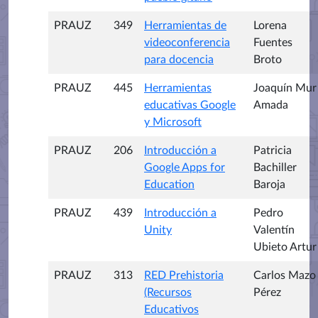
PRAUZ
349
Herramientas de
Lorena
videoconferencia
Fuentes
para docencia
Broto
PRAUZ
445
Herramientas
Joaquín Mur
educativas Google
Amada
y Microsoft
PRAUZ
206
Introducción a
Patricia
Google Apps for
Bachiller
Education
Baroja
PRAUZ
439
Introducción a
Pedro
Unity
Valentín
Ubieto Artur
PRAUZ
313
RED Prehistoria
Carlos Mazo
(Recursos
Pérez
Educativos