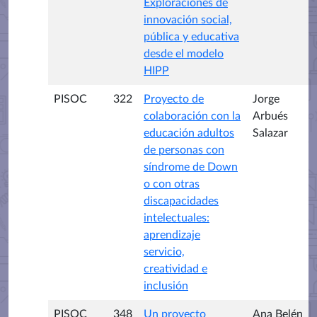
Exploraciones de
innovación social,
pública y educativa
desde el modelo
HIPP
PISOC
322
Proyecto de
Jorge
colaboración con la
Arbués
educación adultos
Salazar
de personas con
síndrome de Down
o con otras
discapacidades
intelectuales:
aprendizaje
servicio,
creatividad e
inclusión
PISOC
348
Un proyecto
Ana Belén