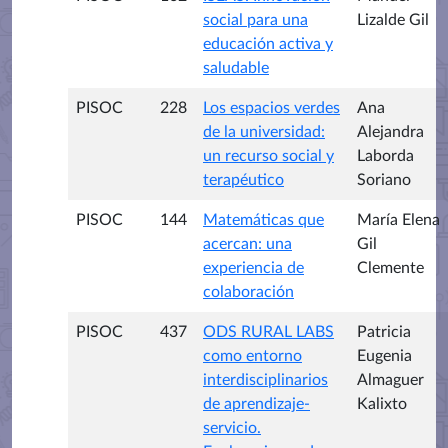
social para una
Lizalde Gil
educación activa y
saludable
PISOC
228
Los espacios verdes
Ana
de la universidad:
Alejandra
un recurso social y
Laborda
terapéutico
Soriano
PISOC
144
Matemáticas que
María Elena
acercan: una
Gil
experiencia de
Clemente
colaboración
PISOC
437
ODS RURAL LABS
Patricia
como entorno
Eugenia
interdisciplinarios
Almaguer
de aprendizaje-
Kalixto
servicio.