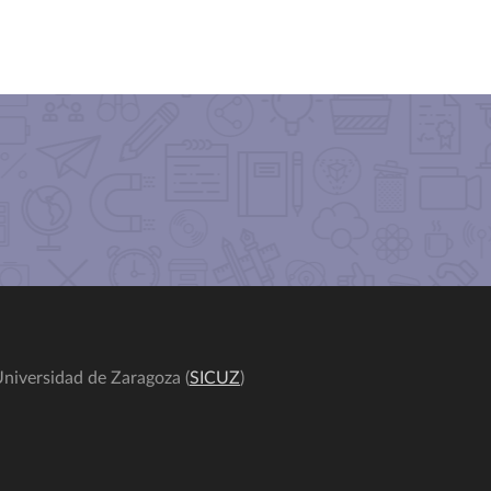
niversidad de Zaragoza (
SICUZ
)