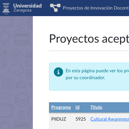
Proyectos de Innovación Docent
Proyectos acep
En esta página puede ver los p
por su coordinador.
Programa
Id
Título
PIIDUZ
5925
Cultural Awareness