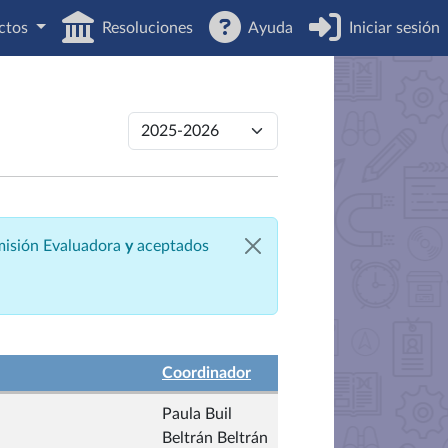
ctos
Resoluciones
Ayuda
Iniciar sesión
omisión Evaluadora
y
aceptados
Coordinador
Paula Buil
Beltrán Beltrán