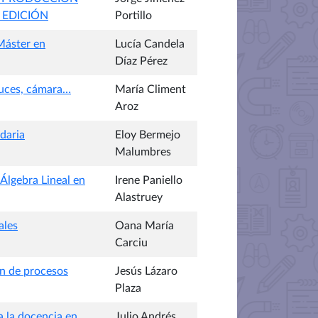
 EDICIÓN
Portillo
 Máster en
Lucía Candela
Díaz Pérez
 Luces, cámara…
María Climent
Aroz
ndaria
Eloy Bermejo
Malumbres
Álgebra Lineal en
Irene Paniello
Alastruey
ales
Oana María
Carciu
ón de procesos
Jesús Lázaro
Plaza
a la docencia en
Julio Andrés