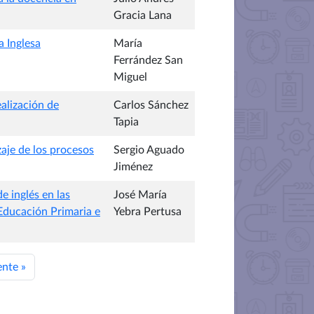
Gracia Lana
a Inglesa
María
Ferrández San
Miguel
ealización de
Carlos Sánchez
Tapia
aje de los procesos
Sergio Aguado
Jiménez
e inglés en las
José María
Educación Primaria e
Yebra Pertusa
ente
»