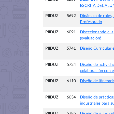
ESCRITA DEL ALU
PIIDUZ
5692
Dinámica de roles, 
Profesorado
PIIDUZ
6091
Diseccionando el ap
¡evaluación!
PIIDUZ
5741
Diseño Curricular e
PIIDUZ
5724
Diseño de activida
colaboración con es
PIIDUZ
6110
Diseño de itinerari
PIIDUZ
6034
Diseño de práctica
industriales para s
PIIDUZ
5785
Diseño de rutas cul