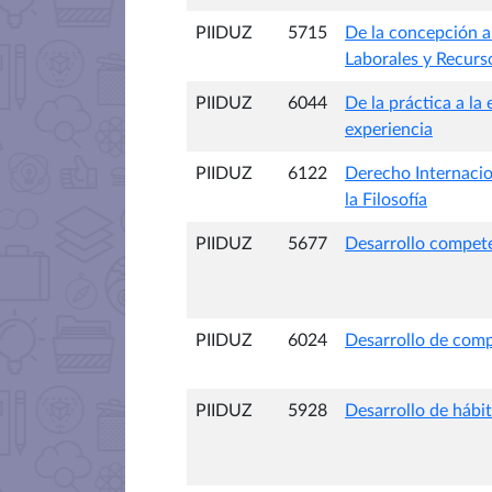
PIIDUZ
5715
De la concepción al
Laborales y Recur
PIIDUZ
6044
De la práctica a la
experiencia
PIIDUZ
6122
Derecho Internacion
la Filosofía
PIIDUZ
5677
Desarrollo compe
PIIDUZ
6024
Desarrollo de comp
PIIDUZ
5928
Desarrollo de hábit