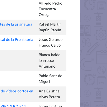
Alfredo Pedro
Encuentra
Ortega
es de la asignatura
Rafael Martín
Rapún Rapún
al de la Prehistoria
Jesús Gerardo
Franco Calvo
Blanca Iraide
Ibarretxe
Antuñano
Pablo Sanz de
Miguel
de vídeos cortos en
Ana Cristina
Vivas Peraza
LA PRODUCCIÓN
Jorge Jiménez