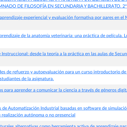
MNADO DE FILOSOFÍA EN SECUNDARIA Y BACHILLERATO. 2ª
aprendizaje experiencial y evaluación formativa por pares en el
rendizaje de la anatomía veterinaria: una práctica de película.
 Instruccional: desde la teoría a la práctica en las aulas de Secu
des de refuerzo y autoevaluación para un curso introductorio de 
tudiantes de la asignatura.
os para aprender a comunicar la ciencia a través de géneros digit
s de Automatización Industrial basadas en software de simulaci
u realización autónoma o no presencial
turales alternativas como herramienta activa de aprendizaje par