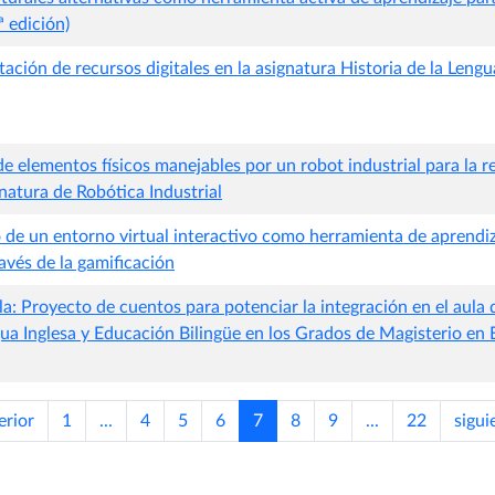
ª edición)
ción de recursos digitales en la asignatura Historia de la Lengu
e elementos físicos manejables por un robot industrial para la r
gnatura de Robótica Industrial
o de un entorno virtual interactivo como herramienta de aprendiz
avés de la gamificación
la: Proyecto de cuentos para potenciar la integración en el aula d
a Inglesa y Educación Bilingüe en los Grados de Magisterio en 
erior
1
...
4
5
6
7
8
9
...
22
sigui