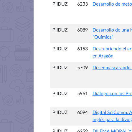
PIIDUZ
6233
Desarrollo de meto
PIIDUZ
6089
Desarrollo de una 
"Química"
PIIDUZ
6153
Descubriendo el art
en Aragón
PIIDUZ
5709
Desenmascarando s
PIIDUZ
5961
Diálogo con los Pr
PIIDUZ
6094
Digital SciComm: A
inglés para la divul
PIIDUZ
6259
DILEMA MORAL Y