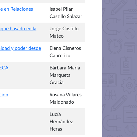
je en Relaciones
Isabel Pilar
Castillo Salazar
foque basado en la
Jorge Castillo
Mateo
imidad y poder desde
Elena Cisneros
Cabrerizo
TECA
Bárbara María
Marqueta
Gracia
ción
Rosana Villares
Maldonado
Lucía
Hernández
Heras