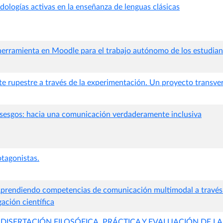
dologías activas en la enseñanza de lenguas clásicas
herramienta en Moodle para el trabajo autónomo de los estudiant
e rupestre a través de la experimentación. Un proyecto transvers
esgos: hacia una comunicación verdaderamente inclusiva
otagonistas.
prendiendo competencias de comunicación multimodal a través 
gación científica
 DISERTACIÓN FILOSÓFICA. PRÁCTICA Y EVALUACIÓN DE 