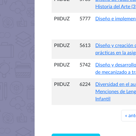
Historia del Arte (3
PIIDUZ
5777
Diseño e implementa
PIIDUZ
5613
Diseño y creación d
prácticas en la asi
PIIDUZ
5742
Diseño y desarroll
de mecanizado a tr
PIIDUZ
6224
Diversidad en el au
Menciones de Lengu
Infantil
«
ant