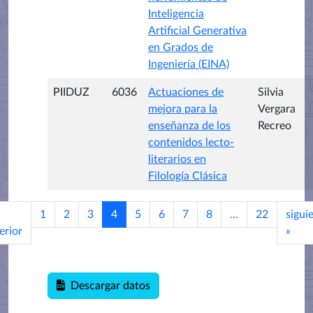
Inteligencia
Artificial Generativa
en Grados de
Ingeniería (EINA)
PIIDUZ
6036
Actuaciones de
Silvia
mejora para la
Vergara
enseñanza de los
Recreo
contenidos lecto-
literarios en
Filología Clásica
1
2
3
4
5
6
7
8
...
22
sigui
erior
»
Descargar datos