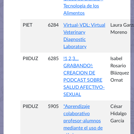
Tecnología de los
Alimentos
PIET
6284
Virtual-VDL: Virtual
Laura Garz
Veterinary
Moreno
Diagnostic
Laboratory
PIIDUZ
6285
!1,2,3…
Isabel
GRABANDO!:
Rosario
CREACION DE
Blázquez
PODCAST SOBRE
Ornat
SALUD AFECTIVO-
SEXUAL
PIIDUZ
5905
"Aprendizaje
César
colaborativo
Hidalgo
profesor-alumnos
García
mediante el uso de