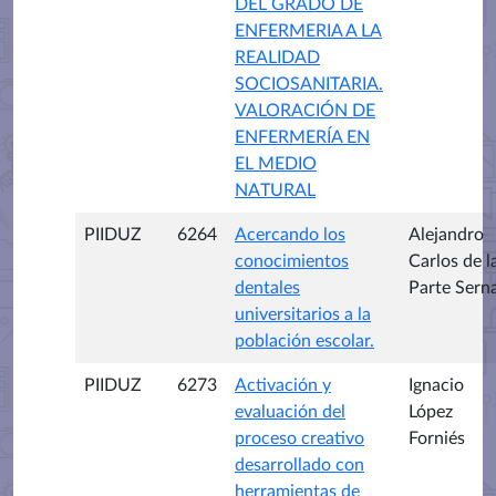
DEL GRADO DE
ENFERMERIA A LA
REALIDAD
SOCIOSANITARIA.
VALORACIÓN DE
ENFERMERÍA EN
EL MEDIO
NATURAL
PIIDUZ
6264
Acercando los
Alejandro
conocimientos
Carlos de l
dentales
Parte Sern
universitarios a la
población escolar.
PIIDUZ
6273
Activación y
Ignacio
evaluación del
López
proceso creativo
Forniés
desarrollado con
herramientas de