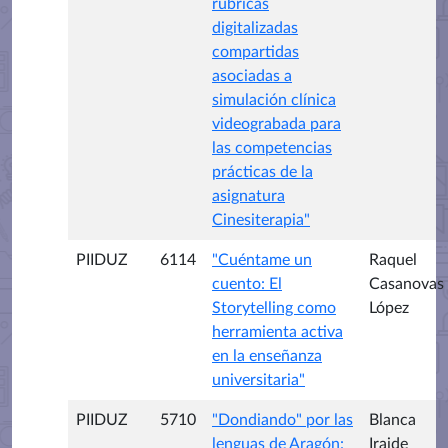
rúbricas
digitalizadas
compartidas
asociadas a
simulación clínica
videograbada para
las competencias
prácticas de la
asignatura
Cinesiterapia"
PIIDUZ
6114
"Cuéntame un
Raquel
cuento: El
Casanovas
Storytelling como
López
herramienta activa
en la enseñanza
universitaria"
PIIDUZ
5710
"Dondiando" por las
Blanca
lenguas de Aragón:
Iraide