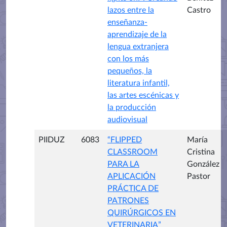
lazos entre la
Castro
enseñanza-
aprendizaje de la
lengua extranjera
con los más
pequeños, la
literatura infantil,
las artes escénicas y
la producción
audiovisual
PIIDUZ
6083
“FLIPPED
María
CLASSROOM
Cristina
PARA LA
González
APLICACIÓN
Pastor
PRÁCTICA DE
PATRONES
QUIRÚRGICOS EN
VETERINARIA”