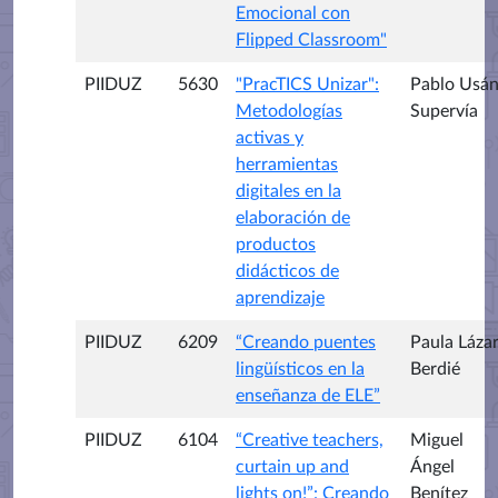
Emocional con
Flipped Classroom"
PIIDUZ
5630
"PracTICS Unizar":
Pablo Usá
Metodologías
Supervía
activas y
herramientas
digitales en la
elaboración de
productos
didácticos de
aprendizaje
PIIDUZ
6209
“Creando puentes
Paula Láza
lingüísticos en la
Berdié
enseñanza de ELE”
PIIDUZ
6104
“Creative teachers,
Miguel
curtain up and
Ángel
lights on!”: Creando
Benítez