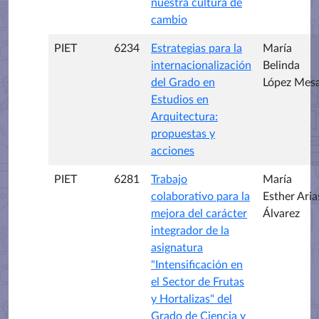
nuestra cultura de
cambio
PIET
6234
Estrategias para la
María
internacionalización
Belinda
del Grado en
López Mes
Estudios en
Arquitectura:
propuestas y
acciones
PIET
6281
Trabajo
María
colaborativo para la
Esther Aria
mejora del carácter
Álvarez
integrador de la
asignatura
"Intensificación en
el Sector de Frutas
y Hortalizas" del
Grado de Ciencia y