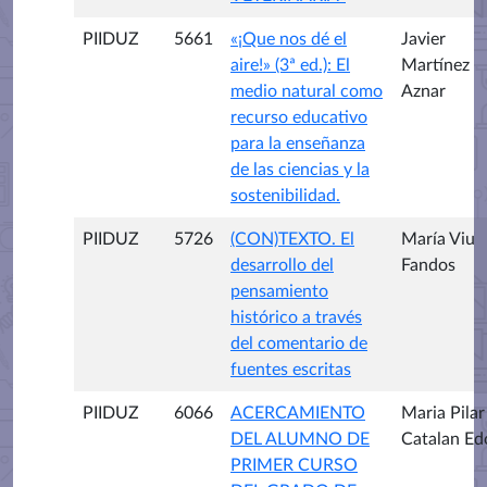
PIIDUZ
5661
«¡Que nos dé el
Javier
aire!» (3ª ed.): El
Martínez
medio natural como
Aznar
recurso educativo
para la enseñanza
de las ciencias y la
sostenibilidad.
PIIDUZ
5726
(CON)TEXTO. El
María Viu
desarrollo del
Fandos
pensamiento
histórico a través
del comentario de
fuentes escritas
PIIDUZ
6066
ACERCAMIENTO
Maria Pilar
DEL ALUMNO DE
Catalan Ed
PRIMER CURSO