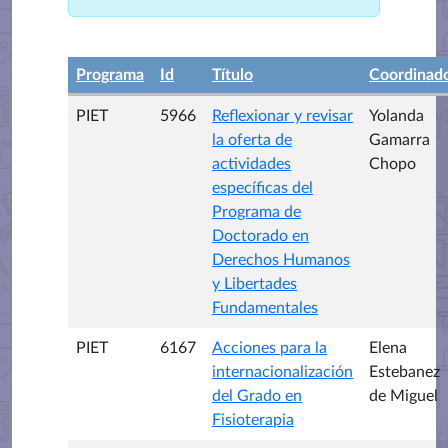
Programa
Id
Título
Coordinad
PIET
5966
Reflexionar y revisar
Yolanda
la oferta de
Gamarra
actividades
Chopo
específicas del
Programa de
Doctorado en
Derechos Humanos
y Libertades
Fundamentales
PIET
6167
Acciones para la
Elena
internacionalización
Estebanez
del Grado en
de Miguel
Fisioterapia