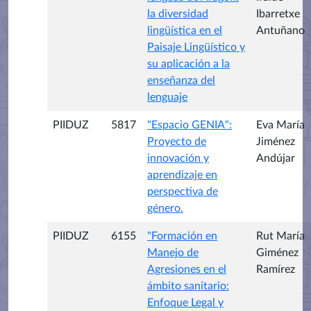
la diversidad
Ibarretxe
lingüística en el
Antuñano
Paisaje Lingüístico y
su aplicación a la
enseñanza del
lenguaje
PIIDUZ
5817
"Espacio GENIA":
Eva María
Proyecto de
Jiménez
innovación y
Andújar
aprendizaje en
perspectiva de
género.
PIIDUZ
6155
"Formación en
Rut María
Manejo de
Giménez
Agresiones en el
Ramírez
ámbito sanitario:
Enfoque Legal y