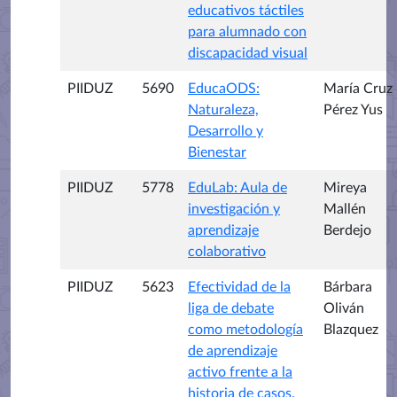
educativos táctiles
para alumnado con
discapacidad visual
PIIDUZ
5690
EducaODS:
María Cruz
Naturaleza,
Pérez Yus
Desarrollo y
Bienestar
PIIDUZ
5778
EduLab: Aula de
Mireya
investigación y
Mallén
aprendizaje
Berdejo
colaborativo
PIIDUZ
5623
Efectividad de la
Bárbara
liga de debate
Oliván
como metodología
Blazquez
de aprendizaje
activo frente a la
historia de casos.