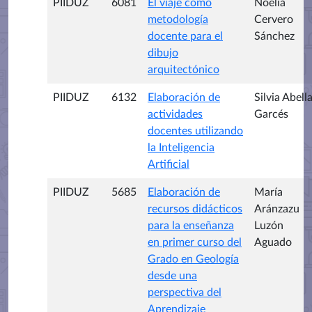
PIIDUZ
6081
El viaje como
Noelia
metodología
Cervero
docente para el
Sánchez
dibujo
arquitectónico
PIIDUZ
6132
Elaboración de
Silvia Abell
actividades
Garcés
docentes utilizando
la Inteligencia
Artificial
PIIDUZ
5685
Elaboración de
María
recursos didácticos
Aránzazu
para la enseñanza
Luzón
en primer curso del
Aguado
Grado en Geología
desde una
perspectiva del
Aprendizaje