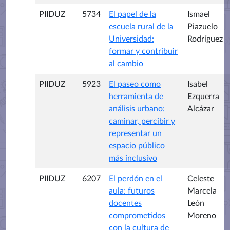
PIIDUZ
5734
El papel de la
Ismael
escuela rural de la
Piazuelo
Universidad:
Rodríguez
formar y contribuir
al cambio
PIIDUZ
5923
El paseo como
Isabel
herramienta de
Ezquerra
análisis urbano:
Alcázar
caminar, percibir y
representar un
espacio público
más inclusivo
PIIDUZ
6207
El perdón en el
Celeste
aula: futuros
Marcela
docentes
León
comprometidos
Moreno
con la cultura de