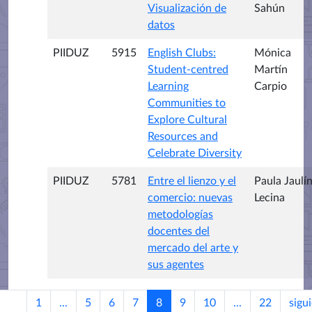
Visualización de
Sahún
datos
PIIDUZ
5915
English Clubs:
Mónica
Student-centred
Martín
Learning
Carpio
Communities to
Explore Cultural
Resources and
Celebrate Diversity
PIIDUZ
5781
Entre el lienzo y el
Paula Jaulí
comercio: nuevas
Lecina
metodologías
docentes del
mercado del arte y
sus agentes
1
...
5
6
7
8
9
10
...
22
sigu