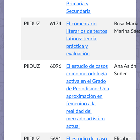
Primaria y
Secundaria
PIIDUZ
6174
El comentario
Rosa María
literarios de textos
Marina Sáe
latinos: teoría,
práctica y
evaluación
PIIDUZ
6096
El estudio de casos
Ana Asión
como metodología
Suñer
activa en el Grado
de Periodismo: Una
aproximación en
femenino a la
realidad del
mercado artístico
actual
PIIDUZ
5691
El estudio del caso
Elisabet