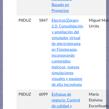
Basado en
Proyectos
PIIDUZ
5847
ElectroUZerapy
Miguel Mal
2.0: Consolidación
Urriés
y ampliación del
simulador virtual
de electroterapia
en Fisioterapia,
incorporando
contenidos
teóricos, nuevas
simulaciones
visuales y equipos
de alta tecnología
PIIDUZ
6099
Enfoque de
María
negocio: Control
Etelvina
de calidad y
Escorihuela