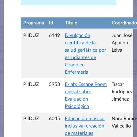
Programa
Id
Título
Coordinado
PIIDUZ
6149
Divulgación
Juan José
científica de la
Aguilón
salud geriátrica por
Leiva
estudiantes de
Grado en
Enfermería
PIIDUZ
5953
E-lab: Escape Room
Tíscar
digital sobre
Rodríguez
Evaluación
Jiménez
Psicológica
PIIDUZ
6045
Educación musical
Nora Ramo
inclusiva: creación
Vallecillo
de materiales