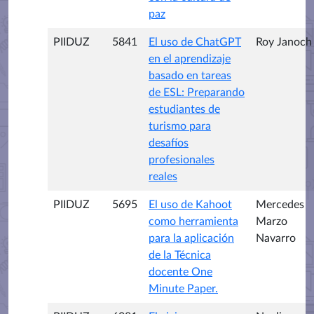
paz
PIIDUZ
5841
El uso de ChatGPT
Roy Janoch
en el aprendizaje
basado en tareas
de ESL: Preparando
estudiantes de
turismo para
desafíos
profesionales
reales
PIIDUZ
5695
El uso de Kahoot
Mercedes
como herramienta
Marzo
para la aplicación
Navarro
de la Técnica
docente One
Minute Paper.