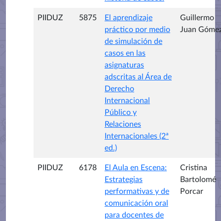
PIIDUZ
5875
El aprendizaje
Guillermo
práctico por medio
Juan Góme
de simulación de
casos en las
asignaturas
adscritas al Área de
Derecho
Internacional
Público y
Relaciones
Internacionales (2ª
ed.)
PIIDUZ
6178
El Aula en Escena:
Cristina
Estrategias
Bartolomé
performativas y de
Porcar
comunicación oral
para docentes de