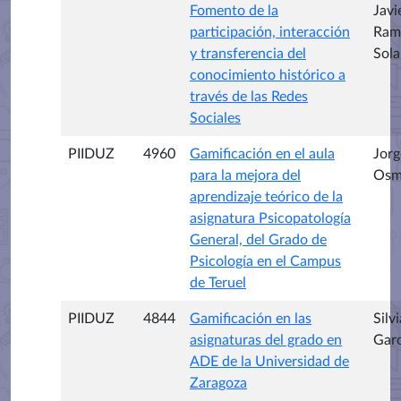
Fomento de la
Javi
participación, interacción
Ram
y transferencia del
Sola
conocimiento histórico a
través de las Redes
Sociales
PIIDUZ
4960
Gamificación en el aula
Jorg
para la mejora del
Osm
aprendizaje teórico de la
asignatura Psicopatología
General, del Grado de
Psicología en el Campus
de Teruel
PIIDUZ
4844
Gamificación en las
Silv
asignaturas del grado en
Gar
ADE de la Universidad de
Zaragoza