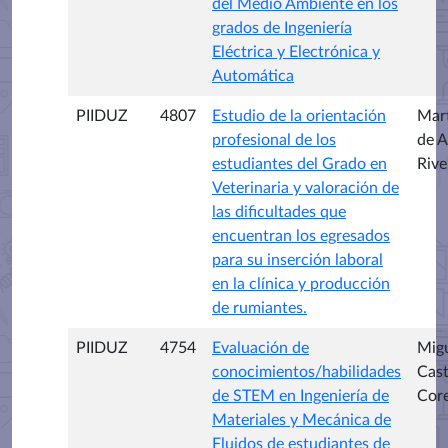
del Medio Ambiente en los
grados de Ingeniería
Eléctrica y Electrónica y
Automática
PIIDUZ
4807
Estudio de la orientación
Mart
profesional de los
de A
estudiantes del Grado en
Rive
Veterinaria y valoración de
las dificultades que
encuentran los egresados
para su inserción laboral
en la clínica y producción
de rumiantes.
PIIDUZ
4754
Evaluación de
Mig
conocimientos/habilidades
Cas
de STEM en Ingeniería de
Core
Materiales y Mecánica de
Fluidos de estudiantes de