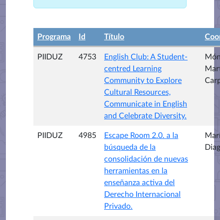
Programa
Id
Título
Coo
PIIDUZ
4753
English Club: A Student-
Món
centred Learning
Mar
Community to Explore
Car
Cultural Resources,
Communicate in English
and Celebrate Diversity.
PIIDUZ
4985
Escape Room 2.0. a la
Marí
búsqueda de la
Dia
consolidación de nuevas
herramientas en la
enseñanza activa del
Derecho Internacional
Privado.