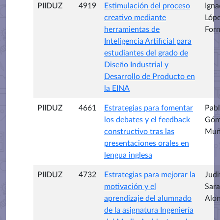
PIIDUZ
4919
Estimulación del proceso
Igna
creativo mediante
Lóp
herramientas de
Forn
Inteligencia Artificial para
estudiantes del grado de
Diseño Industrial y
Desarrollo de Producto en
la EINA
PIIDUZ
4661
Estrategias para fomentar
Pab
los debates y el feedback
Góm
constructivo tras las
Muñ
presentaciones orales en
lengua inglesa
PIIDUZ
4732
Estrategias para mejorar la
Judi
motivación y el
Sara
aprendizaje del alumnado
Alo
de la asignatura Ingeniería