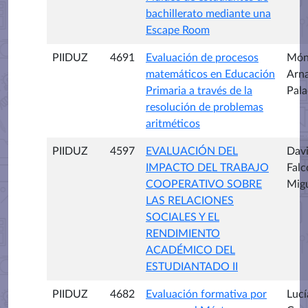
bachillerato mediante una
Escape Room
PIIDUZ
4691
Evaluación de procesos
Món
matemáticos en Educación
Arna
Primaria a través de la
Pala
resolución de problemas
aritméticos
PIIDUZ
4597
EVALUACIÓN DEL
Dav
IMPACTO DEL TRABAJO
Falc
COOPERATIVO SOBRE
Mig
LAS RELACIONES
SOCIALES Y EL
RENDIMIENTO
ACADÉMICO DEL
ESTUDIANTADO II
PIIDUZ
4682
Evaluación formativa por
Lucí