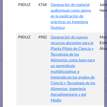
PIIDUZ
4768
Generación de material
Jaim
audiovisual como apoyo
Her
en la explicación de
prácticas en Ingeniería
Química
PIIDUZ
4982
Generación de nuevos
Mar
recursos docentes para la
Esth
Planta Piloto de Ciencia y
Álva
Tecnología de los
Alimentos como base para
un aprendizaje
multidisciplinar e
integrado en los grados de
Ciencia y Tecnología de los
Alimentos, Ingeniería
Agroalimentaria y del
Medio