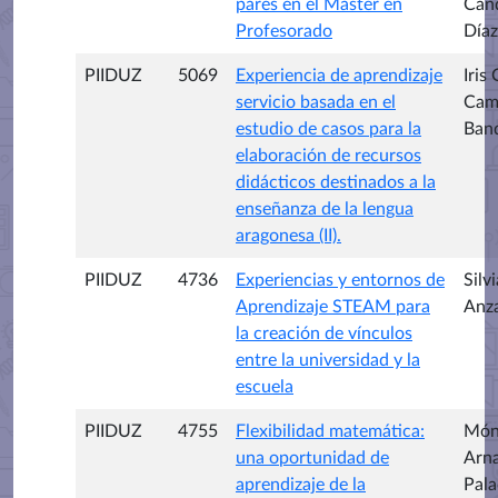
pares en el Máster en
Can
Profesorado
Díaz
PIIDUZ
5069
Experiencia de aprendizaje
Iris
servicio basada en el
Cam
estudio de casos para la
Ban
elaboración de recursos
didácticos destinados a la
enseñanza de la lengua
aragonesa (II).
PIIDUZ
4736
Experiencias y entornos de
Silvi
Aprendizaje STEAM para
Anz
la creación de vínculos
entre la universidad y la
escuela
PIIDUZ
4755
Flexibilidad matemática:
Món
una oportunidad de
Arna
aprendizaje de la
Pala