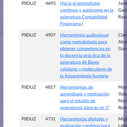
PIIDUZ
4693
Hacia el aprendizaje
Jai
continuo y autónomo en la
Garc
asignatura Contabilidad
Ray
Financiera I
PIIDUZ
4907
Herramienta audiovisual
Clar
como metodología para
Alca
obtener competencias en
Gon
la docencia práctica de la
asignatura de Bases
celulares y moleculares de
la fisiopatología humana
PIIDUZ
4817
Herramientas de
Mar
aprendizaje y motivación
Yol
para el estudio de
Mar
asignaturas básicas en 1º
Rom
PIIDUZ
4731
Herramientas digitales y
Mig
evaluación continua para
Lafu