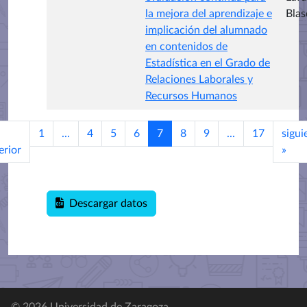
la mejora del aprendizaje e
Blas
implicación del alumnado
en contenidos de
Estadística en el Grado de
Relaciones Laborales y
Recursos Humanos
1
...
4
5
6
7
8
9
...
17
sigui
erior
»
Descargar datos