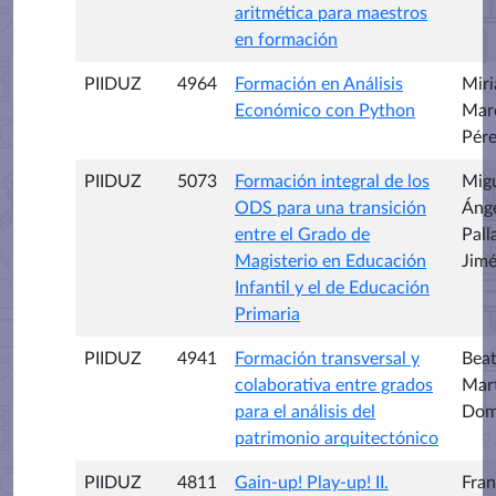
aritmética para maestros
en formación
PIIDUZ
4964
Formación en Análisis
Mir
Económico con Python
Mar
Pér
PIIDUZ
5073
Formación integral de los
Mig
ODS para una transición
Áng
entre el Grado de
Pall
Magisterio en Educación
Jim
Infantil y el de Educación
Primaria
PIIDUZ
4941
Formación transversal y
Beat
colaborativa entre grados
Mar
para el análisis del
Dom
patrimonio arquitectónico
PIIDUZ
4811
Gain-up! Play-up! II.
Fran