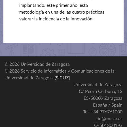
implantando, este primer año, esta
metodología en una de las cuatro prácticas
valorar la incidencia de la innovación.
© 2026 Universidad de Zaragoza
© 2026 Servicio de Informática y Comunicaciones de la
Universidad de Zaragoza (
SICUZ
)
Universidad de Zaragoza
C/ Pedro Cerbuna, 12
ES-50009 Zaragoza
España / Spain
Tel: +34 976761000
ciu@unizar.es
Q-5018001-G