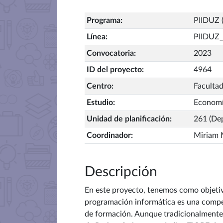
Programa
:
PIIDUZ (
Línea
:
PIIDUZ_
Convocatoria
:
2023
ID del proyecto
:
4964
Centro
:
Faculta
Estudio
:
Econom
Unidad de planificación
:
261 (De
Coordinador
:
Miriam 
Descripción
En este proyecto, tenemos como objetivo 
programación informática es una compe
de formación. Aunque tradicionalmente l