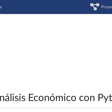
e
Proye
nálisis Económico con Py