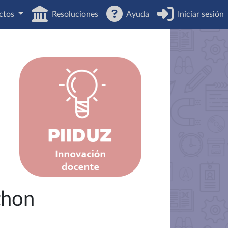
ctos
Resoluciones
Ayuda
Iniciar sesión
thon