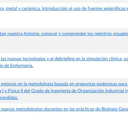
ra, metal y cerámica. Introducción al uso de fuentes epigráficas 
an nuestra historia: conocer y comprender los registros visuale
as nuevas tecnologías y el debriefing en la simulación clínica, p
do de Enfermería.
mejoras en la metodología basada en preguntas poderosas para 
 I y Física II del Grado de Ingeniería de Organización Industrial
prendidas.
nuevas metodologías docentes en las prácticas de Biología Gene