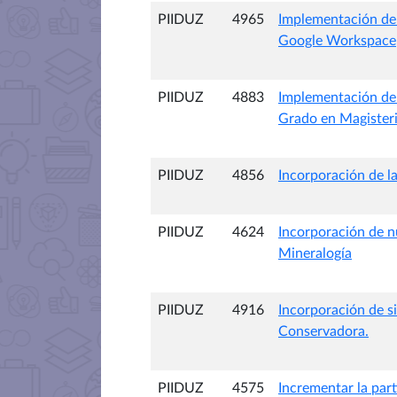
PIIDUZ
4965
Implementación de 
Google Workspace
PIIDUZ
4883
Implementación del 
Grado en Magisteri
PIIDUZ
4856
Incorporación de l
PIIDUZ
4624
Incorporación de n
Mineralogía
PIIDUZ
4916
Incorporación de si
Conservadora.
PIIDUZ
4575
Incrementar la part