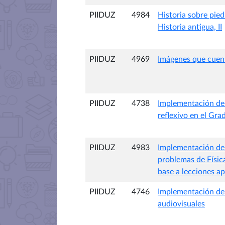
PIIDUZ
4984
Historia sobre pied
Historia antigua, II
PIIDUZ
4969
Imágenes que cuent
PIIDUZ
4738
Implementación de l
reflexivo en el Gra
PIIDUZ
4983
Implementación de 
problemas de Física
base a lecciones a
PIIDUZ
4746
Implementación de 
audiovisuales