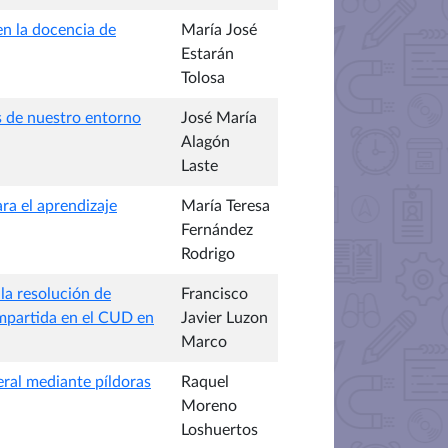
en la docencia de
María José
Estarán
Tolosa
s de nuestro entorno
José María
Alagón
Laste
ara el aprendizaje
María Teresa
Fernández
Rodrigo
la resolución de
Francisco
 impartida en el CUD en
Javier Luzon
Marco
ral mediante píldoras
Raquel
Moreno
Loshuertos