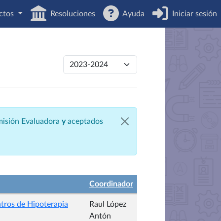
ctos
Resoluciones
Ayuda
Iniciar sesión
omisión Evaluadora
y
aceptados
Coordinador
ntros de Hipoterapia
Raul López
Antón