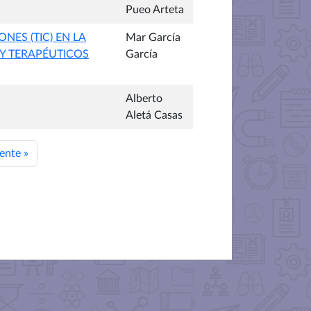
Pueo Arteta
ES (TIC) EN LA
Mar García
Y TERAPÉUTICOS
García
Alberto
Aletá Casas
iente
»