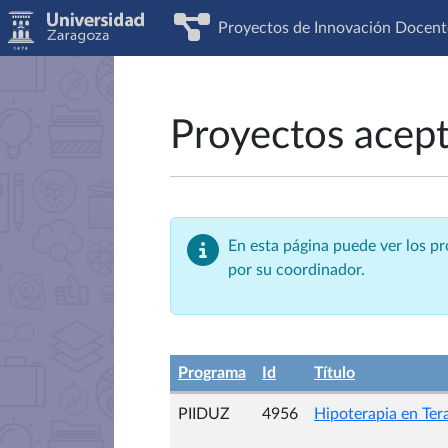
Proyectos de Innovación Docent
Proyectos acep
En esta página puede ver los p
por su coordinador.
Programa
Id
Título
PIIDUZ
4956
Hipoterapia en Ter