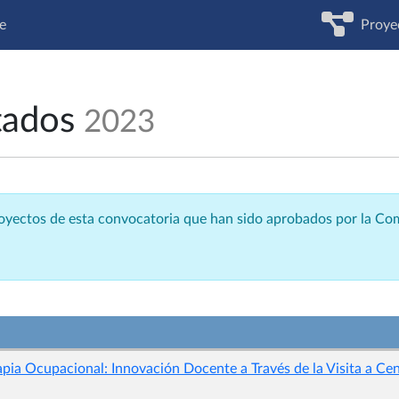
e
Proye
tados
2023
royectos de esta convocatoria que han sido aprobados por la C
apia Ocupacional: Innovación Docente a Través de la Visita a Ce