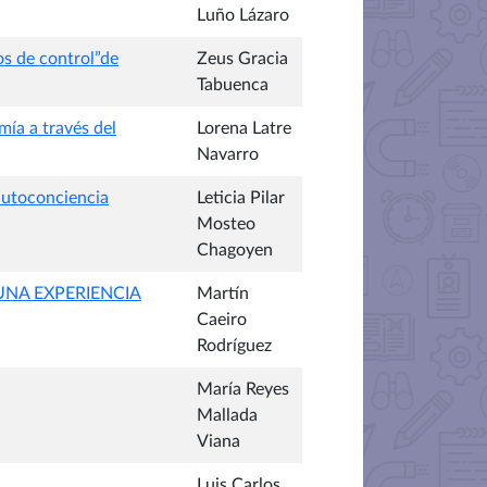
Luño Lázaro
os de control”de
Zeus Gracia
Tabuenca
mía a través del
Lorena Latre
Navarro
autoconciencia
Leticia Pilar
Mosteo
Chagoyen
UNA EXPERIENCIA
Martín
Caeiro
Rodríguez
María Reyes
Mallada
Viana
Luis Carlos