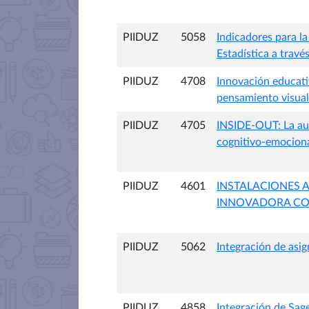
PIIDUZ
5058
Indicadores para l
Estadística a trav
PIIDUZ
4708
Innovación educativ
pensamiento visual
PIIDUZ
4705
INSIDE-OUT: La aut
cognitivo-emociona
PIIDUZ
4601
INSTALACIONES A
INNOVADORA CO
PIIDUZ
5062
Integración de asi
PIIDUZ
4858
Integración de Sage