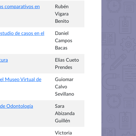
ios comparativos en
Rubén
Vigara
Benito
estudio de casos en el
Daniel
Campos
Bacas
tura
Elias Cueto
Prendes
 el Museo Virtual de
Guiomar
Calvo
Sevillano
s de Odontología
Sara
Abizanda
Guillén
Victoria