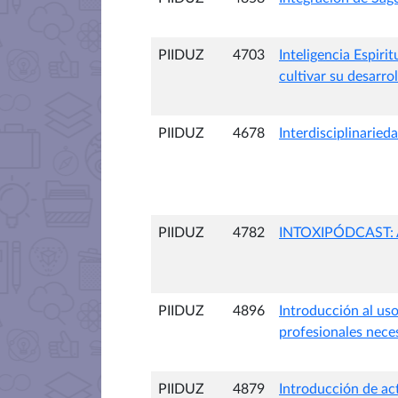
PIIDUZ
4703
Inteligencia Espiri
cultivar su desarrol
PIIDUZ
4678
Interdisciplinaried
PIIDUZ
4782
INTOXIPÓDCAST: Aná
PIIDUZ
4896
Introducción al uso
profesionales neces
PIIDUZ
4879
Introducción de ac