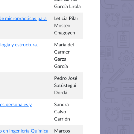
García Lirola
 de microprácticas para
Leticia Pilar
Mosteo
Chagoyen
logía y estructura.
María del
Carmen
Garza
García
Pedro José
Satústegui
Dordá
des personales y
Sandra
Calvo
Carrión
o en Ingeniería Química
Marcos