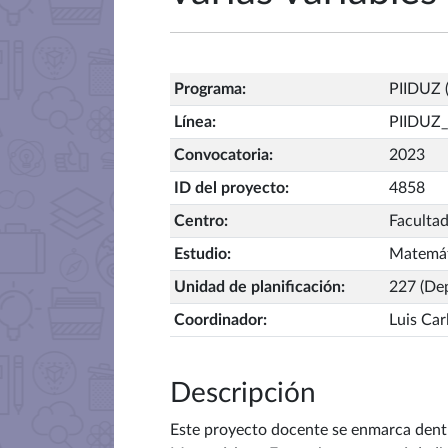
Programa
:
PIIDUZ (
Línea
:
PIIDUZ_
Convocatoria
:
2023
ID del proyecto
:
4858
Centro
:
Facultad
Estudio
:
Matemát
Unidad de planificación
:
227 (De
Coordinador
:
Luis Car
Descripción
Este proyecto docente se enmarca dentro