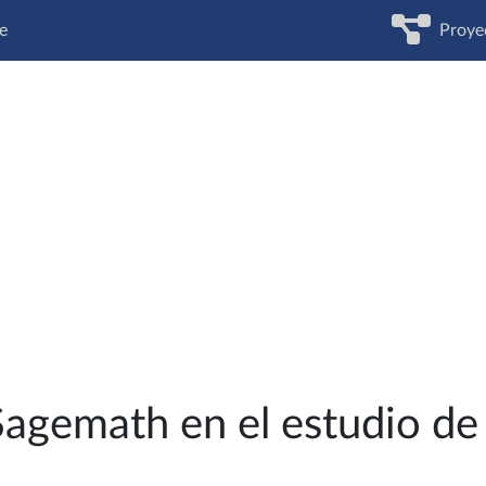
e
Proye
Sagemath en el estudio de