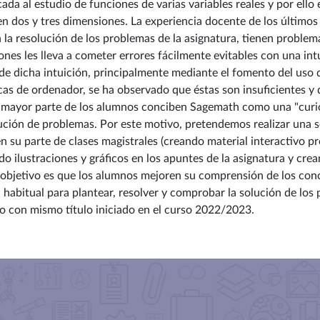
da al estudio de funciones de varias variables reales y por ello
 en dos y tres dimensiones. La experiencia docente de los últim
la resolución de los problemas de la asignatura, tienen problema
ones les lleva a cometer errores fácilmente evitables con una in
 de dicha intuición, principalmente mediante el fomento del uso
cas de ordenador, se ha observado que éstas son insuficientes y q
a mayor parte de los alumnos conciben Sagemath como una "curi
lución de problemas. Por este motivo, pretendemos realizar una 
 en su parte de clases magistrales (creando material interactivo p
 ilustraciones y gráficos en los apuntes de la asignatura y crea
objetivo es que los alumnos mejoren su comprensión de los conc
bitual para plantear, resolver y comprobar la solución de los p
o con mismo título iniciado en el curso 2022/2023.