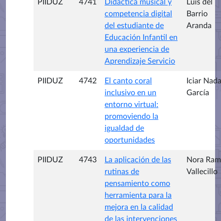
PIIDUZ
4741
Didáctica musical y
Luis del
competencia digital
Barrio
del estudiante de
Aranda
Educación Infantil en
una experiencia de
Aprendizaje Servicio
PIIDUZ
4742
El canto coral
Iciar Nada
inclusivo en un
García
entorno virtual:
promoviendo la
igualdad de
oportunidades
PIIDUZ
4743
La aplicación de las
Nora Ram
rutinas de
Vallecillo
pensamiento como
herramienta para la
mejora en la calidad
de las intervenciones