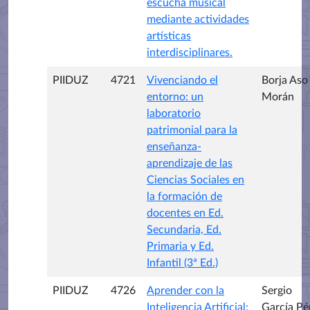
escucha musical
mediante actividades
artísticas
interdisciplinares.
PIIDUZ
4721
Vivenciando el
Borja Aso
entorno: un
Morán
laboratorio
patrimonial para la
enseñanza-
aprendizaje de las
Ciencias Sociales en
la formación de
docentes en Ed.
Secundaria, Ed.
Primaria y Ed.
Infantil (3ª Ed.)
PIIDUZ
4726
Aprender con la
Sergio
Inteligencia Artificial:
García Pé