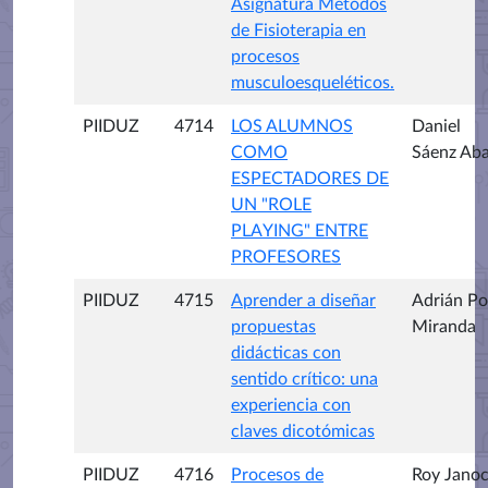
Asignatura Métodos
de Fisioterapia en
procesos
musculoesqueléticos.
PIIDUZ
4714
LOS ALUMNOS
Daniel
COMO
Sáenz Ab
ESPECTADORES DE
UN "ROLE
PLAYING" ENTRE
PROFESORES
PIIDUZ
4715
Aprender a diseñar
Adrián P
propuestas
Miranda
didácticas con
sentido crítico: una
experiencia con
claves dicotómicas
PIIDUZ
4716
Procesos de
Roy Jano