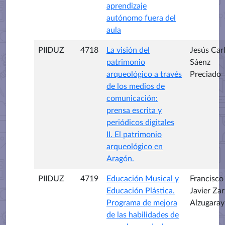
aprendizaje
autónomo fuera del
aula
PIIDUZ
4718
La visión del
Jesús Car
patrimonio
Sáenz
arqueológico a través
Preciado
de los medios de
comunicación:
prensa escrita y
periódicos digitales
II. El patrimonio
arqueológico en
Aragón.
PIIDUZ
4719
Educación Musical y
Francisco
Educación Plástica.
Javier Zar
Programa de mejora
Alzugaray
de las habilidades de