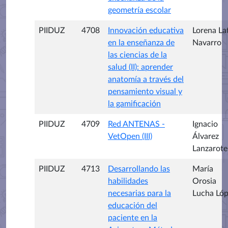
geometría escolar
PIIDUZ
4708
Innovación educativa
Lorena La
en la enseñanza de
Navarro
las ciencias de la
salud (II): aprender
anatomía a través del
pensamiento visual y
la gamificación
PIIDUZ
4709
Red ANTENAS -
Ignacio
VetOpen (III)
Álvarez
Lanzarote
PIIDUZ
4713
Desarrollando las
María
habilidades
Orosia
necesarias para la
Lucha Ló
educación del
paciente en la