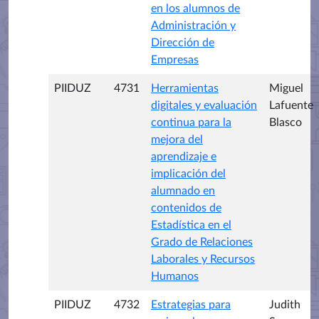
en los alumnos de
Administración y
Dirección de
Empresas
PIIDUZ
4731
Herramientas
Miguel
digitales y evaluación
Lafuente
continua para la
Blasco
mejora del
aprendizaje e
implicación del
alumnado en
contenidos de
Estadística en el
Grado de Relaciones
Laborales y Recursos
Humanos
PIIDUZ
4732
Estrategias para
Judith