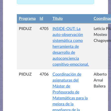
Programa
Id
Título
Coordina
PIIDUZ
4705
INSIDE-OUT: La
Leticia Pil
auto-observación
Mosteo
sistemática como
Chagoyen
herramienta de
desarrollo de
autoconciencia
cognitivo-emocional.
PIIDUZ
4706
Coordinación de
Alberto
asignaturas del
Arnal
Máster de
Bailera
Profesorado de
Matemáticas para la
mejora de la
enseñanza de la