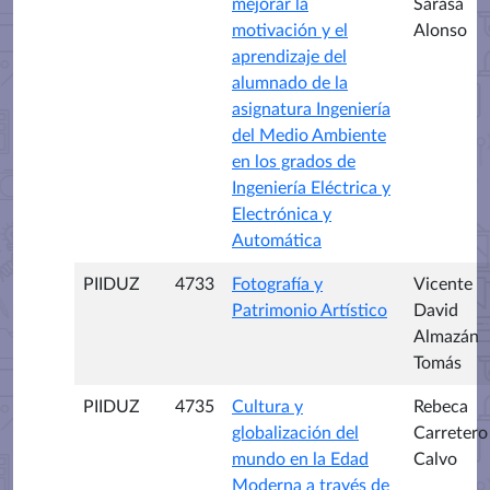
mejorar la
Sarasa
motivación y el
Alonso
aprendizaje del
alumnado de la
asignatura Ingeniería
del Medio Ambiente
en los grados de
Ingeniería Eléctrica y
Electrónica y
Automática
PIIDUZ
4733
Fotografía y
Vicente
Patrimonio Artístico
David
Almazán
Tomás
PIIDUZ
4735
Cultura y
Rebeca
globalización del
Carretero
mundo en la Edad
Calvo
Moderna a través de