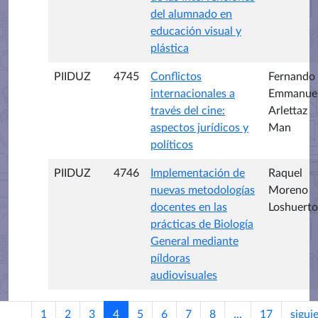
del alumnado en
educación visual y
plástica
PIIDUZ
4745
Conflictos
Fernando
internacionales a
Emmanue
través del cine:
Arlettaz
aspectos jurídicos y
Man
políticos
PIIDUZ
4746
Implementación de
Raquel
nuevas metodologías
Moreno
docentes en las
Loshuerto
prácticas de Biología
General mediante
píldoras
audiovisuales
1
2
3
4
5
6
7
8
...
17
sigui