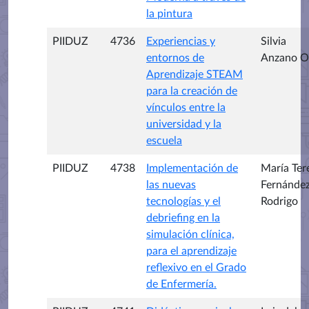
la pintura
PIIDUZ
4736
Experiencias y
Silvia
entornos de
Anzano O
Aprendizaje STEAM
para la creación de
vínculos entre la
universidad y la
escuela
PIIDUZ
4738
Implementación de
María Ter
las nuevas
Fernánde
tecnologías y el
Rodrigo
debriefing en la
simulación clínica,
para el aprendizaje
reflexivo en el Grado
de Enfermería.