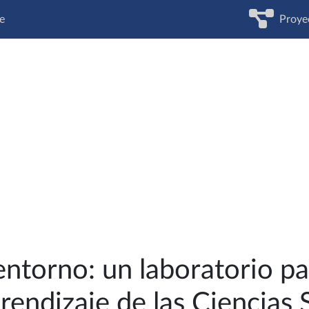
e
Proye
entorno: un laboratorio pa
endizaje de las Ciencias S