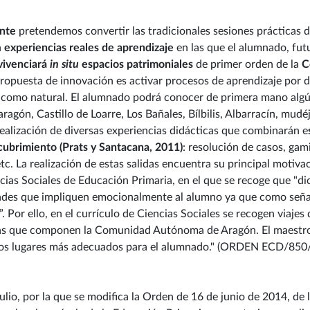
ente
pretendemos convertir las tradicionales sesiones prácticas de
n
experiencias reales de aprendizaje
en las que el alumnado, fut
vivenciará
in situ
espacios patrimoniales
de primer orden de la
C
opuesta de innovación es activar procesos de aprendizaje por d
l como natural. El alumnado podrá conocer de primera mano algú
gón, Castillo de Loarre, Los Bañales, Bílbilis, Albarracín, mudéja
realización de diversas experiencias didácticas que combinarán e
ubrimiento (Prats y Santacana, 2011)
: resolución de casos, gam
c. La realización de estas salidas encuentra su principal motivac
cias Sociales de Educación Primaria, en el que se recoge que "d
vidades que impliquen emocionalmente al alumno ya que como seña
 Por ello, en el currículo de Ciencias Sociales se recogen viajes d
ncias que componen la Comunidad Autónoma de Aragón. El maestr
los lugares más adecuados para el alumnado." (ORDEN ECD/850/2
o, por la que se modifica la Orden de 16 de junio de 2014, de 