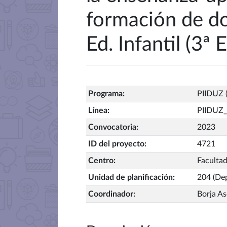
formación de do
Ed. Infantil (3ª E
Programa
:
PIIDUZ (
Línea
:
PIIDUZ_
Convocatoria
:
2023
ID del proyecto
:
4721
Centro
:
Faculta
Unidad de planificación
:
204 (Dep
Coordinador
:
Borja A