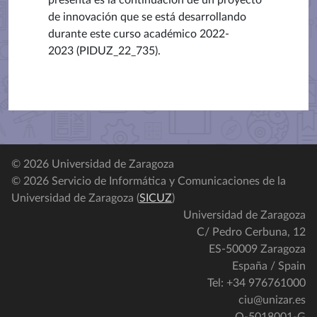
presenta es la continuación de un proyecto
de innovación que se está desarrollando
durante este curso académico 2022-
2023
(PIDUZ_22_735).
© 2026 Universidad de Zaragoza
© 2026 Servicio de Informática y Comunicaciones de la
Universidad de Zaragoza (
SICUZ
)
Universidad de Zaragoza
C/ Pedro Cerbuna, 12
ES-50009 Zaragoza
España / Spain
Tel: +34 976761000
ciu@unizar.es