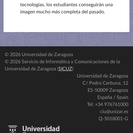
tecnologías, los estudiantes conseguirán una
imagen mucho más completa del pasado.
© 2026 Universidad de Zaragoza
© 2026 Servicio de Informática y Comunicaciones de la
Universidad de Zaragoza (
SICUZ
)
Universidad de Zaragoza
C/ Pedro Cerbuna, 12
ES-50009 Zaragoza
España / Spain
Tel: +34 976761000
ciu@unizar.es
Q-5018001-G