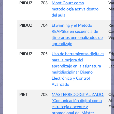
PIIDUZ
703
Moot Court como
Va
metodología activa dentro
Ma
del aula
PIIDUZ
704
Etwinning y el Método
Rei
REAPSES en secuencia de
Ca
itinerarios personalizados de
Ve
aprendizaje
PIIDUZ
705
Uso de herramientas digitales
Éd
para la mejora del
Ra
aprendizaje en la asignatura
La
multidisciplinar Diseño
Electrónico y Control
Avanzado
PIET
708
MASTERREDDIGITALIZADO:
Ol
“Comunicación digital como
Ab
estrategia docente y
Fr
promocional del Máster