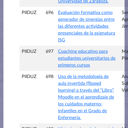
Universidad de Zaragoza.
PIIDUZ
696
Evaluación formativa como
Ser
generador de sinergias entre
Ag
las diferentes actividades
Ji
presenciales de la asignatura
ISG
PIIDUZ
697
Coaching educativo para
Ma
estudiantes universitarios de
Pé
primeros cursos
PIIDUZ
698
Uso de la metodología de
An
aula invertida (flipped
Su
learning) a través del “Libro”
Val
Moodle en el aprendizaje de
los cuidados materno-
infantiles en el Grado de
Enfermería.