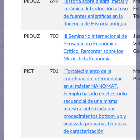
PIIDUZ
699
Historia sobre piedra, metal y
Ma
cerámica. Introducción al uso
Es
de fuentes epigráficas en la
Tol
docencia de Historia antigua.
PIIDUZ
700
III Seminario Internacional de
Ju
Pensamiento Económico
Ve
Crítico: Remontar sobre los
Go
Mitos de la Economía
PIET
701
"Fortalecimiento de la
Mar
coordinación intermodular
Pin
en el máster NANOMAT.
Ejemplo basado en el estudio
secuencial de una misma
muestra sintetizada por
procedimientos bottom-up y
analizada por varias técnicas
de caracterización