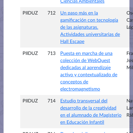
Ciencias Ambientales
PIIDUZ
712
Un paso más en la
Os
gamificación con tecnología
Ca
de las asignaturas.
Ló
Actividades universitarias de
Hall Escape
PIIDUZ
713
Puesta en marcha de una
Fr
colección de WebQuest
Jos
dedicadas al aprendizaje
Mil
activo y contextualizado de
conceptos de
electromagnetismo
PIIDUZ
714
Estudio transversal del
Nat
desarrollo de la creatividad
Lar
en el alumnado de Magisterio
Rá
en Educación Infantil