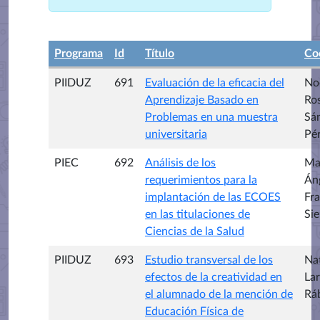
Programa
Id
Título
Co
PIIDUZ
691
Evaluación de la eficacia del
Noe
Aprendizaje Basado en
Ro
Problemas en una muestra
Sá
universitaria
Pé
PIEC
692
Análisis de los
Ma
requerimientos para la
Án
implantación de las ECOES
Fr
en las titulaciones de
Sie
Ciencias de la Salud
PIIDUZ
693
Estudio transversal de los
Nat
efectos de la creatividad en
Lar
el alumnado de la mención de
Rá
Educación Física de