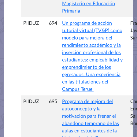
Magisterio en Educación
Primaria
PIIDUZ
694
Un programa de acción
Fr
tutorial virtual (TV&P) como
Jav
modelo para mejora del
Sa
rendimiento académico y la
inserción profesional de los
estudiantes: empleabilidad y
emprendimiento de los
egresados. Una experiencia
en las titulaciones del
Campus Teruel
PIIDUZ
695
Programa de mejora del
Ca
autoconcepto y la
En
motivación para frenar el
Sa
abandono temprano de las
Bo
aulas en estudiantes de la