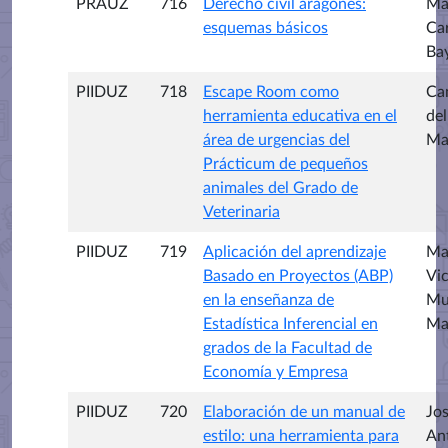
PRAUZ
716
Derecho civil aragonés:
Mar
esquemas básicos
Ca
Ba
PIIDUZ
718
Escape Room como
Ca
herramienta educativa en el
del
área de urgencias del
Ma
Prácticum de pequeños
animales del Grado de
Veterinaria
PIIDUZ
719
Aplicación del aprendizaje
Ma
Basado en Proyectos (ABP)
Vic
en la enseñanza de
Mu
Estadística Inferencial en
Ma
grados de la Facultad de
Economía y Empresa
PIIDUZ
720
Elaboración de un manual de
Jo
estilo: una herramienta para
An