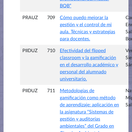
BQB”
PRAUZ
709
Cómo puedo mejorar la
Ca
gestión y el control de mi
En
aula. Técnicas y estrategias
Sa
para docentes.
Bo
PIIDUZ
710
Efectividad del flipped
Ve
classroom y la gamificación
Sie
en el desarrollo académico y
Sá
personal del alumnado
universitario.
PIIDUZ
711
Metodologías de
Na
gamificación como método
Mi
de aprendizaje: aplicación en
Sa
la asignatura “Sistemas de
gestión y auditorías
ambientales” del Grado en