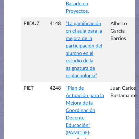
Basado en
Proyectos.
PIIDUZ
4148
“La gamificación
Alberto
en el aula para la
García
mejora de la
Barrios
participación del
alumno en el
estudio de la
asignatura de
esplacnología”
PIET
4248
“Plan de
Juan Carlos
Actuación para la
Bustamante
Mejora de la
Coordinación
Docente-
Educación”
(PAMCDE):