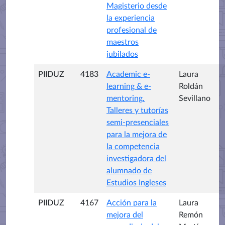
Magisterio desde
la experiencia
profesional de
maestros
jubilados
PIIDUZ
4183
Academic e-
Laura
learning & e-
Roldán
mentoring.
Sevillano
Talleres y tutorías
semi-presenciales
para la mejora de
la competencia
investigadora del
alumnado de
Estudios Ingleses
PIIDUZ
4167
Acción para la
Laura
mejora del
Remón