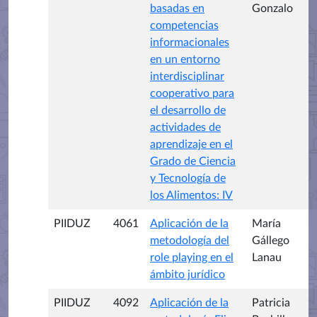
basadas en
Gonzalo
competencias
informacionales
en un entorno
interdisciplinar
cooperativo para
el desarrollo de
actividades de
aprendizaje en el
Grado de Ciencia
y Tecnología de
los Alimentos: IV
PIIDUZ
4061
Aplicación de la
María
metodología del
Gállego
role playing en el
Lanau
ámbito jurídico
PIIDUZ
4092
Aplicación de la
Patricia