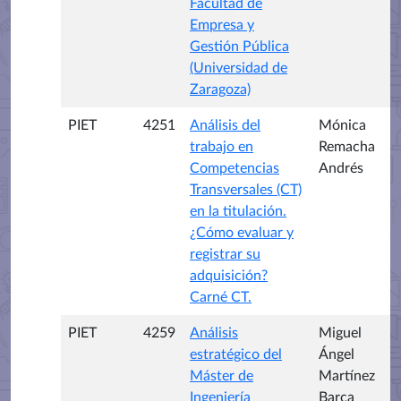
Facultad de
Empresa y
Gestión Pública
(Universidad de
Zaragoza)
PIET
4251
Análisis del
Mónica
trabajo en
Remacha
Competencias
Andrés
Transversales (CT)
en la titulación.
¿Cómo evaluar y
registrar su
adquisición?
Carné CT.
PIET
4259
Análisis
Miguel
estratégico del
Ángel
Máster de
Martínez
Ingeniería
Barca