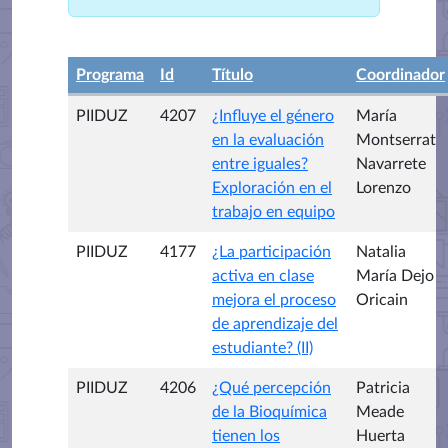
Programa
Id
Título
Coordinador
PIIDUZ
4207
¿Influye el género
María
en la evaluación
Montserrat
entre iguales?
Navarrete
Exploración en el
Lorenzo
trabajo en equipo
PIIDUZ
4177
¿La participación
Natalia
activa en clase
María Dejo
mejora el proceso
Oricain
de aprendizaje del
estudiante? (II)
PIIDUZ
4206
¿Qué percepción
Patricia
de la Bioquímica
Meade
tienen los
Huerta