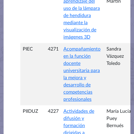
aprendizaje del
Martín
uso de la lámpara
de hendidura
mediante la
visualización de
imágenes 3D
PIEC
4271
Acompañamiento
Sandra
en la función
Vázquez
docente
Toledo
universitaria para
la mejora y
desarrollo de
competencias
profesionales
PIIDUZ
4227
Actividades de
María Lucía
difusión y
Puey
formación
Bernués
dirigidas a