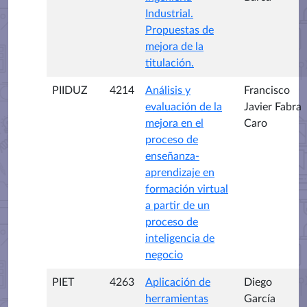
Industrial.
Propuestas de
mejora de la
titulación.
PIIDUZ
4214
Análisis y
Francisco
evaluación de la
Javier Fabra
mejora en el
Caro
proceso de
enseñanza-
aprendizaje en
formación virtual
a partir de un
proceso de
inteligencia de
negocio
PIET
4263
Aplicación de
Diego
herramientas
García