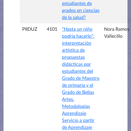
estudiantes de
grados en ciencias
de la salud?
PIIDUZ
4101
“Hasta un niño
Nora Ramos
podría hacerlo”:
Vallecillo
interpretación
artística de
propuestas
didácticas por
estudiantes del
Grado de Maestro
de primaria y el
Grado de Bellas
Artes.
Metodologías
Aprendizaje
Servicio a partir
de Aprendizaje