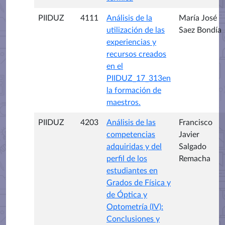
PIIDUZ
4111
Análisis de la
María José
utilización de las
Saez Bondía
experiencias y
recursos creados
en el
PIIDUZ_17_313en
la formación de
maestros.
PIIDUZ
4203
Análisis de las
Francisco
competencias
Javier
adquiridas y del
Salgado
perfil de los
Remacha
estudiantes en
Grados de Física y
de Óptica y
Optometría (IV):
Conclusiones y