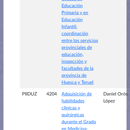
Educación
Primaria y en
Educación
Infantil:
coordinación
entre los servicios
provinciales de
educación,
inspección y
facultades de la
provincia de
Huesca y Teruel
PIIDUZ
4204
Adquisición de
Daniel Orós
habilidades
López
clínicas y
quirúrgicas
durante el Grado
en Medicina: