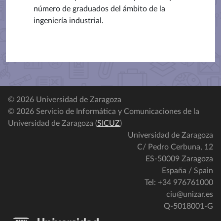
número de graduados del ámbito de la
ingeniería industrial.
© 2026 Universidad de Zaragoza
© 2026 Servicio de Informática y Comunicaciones de la
Universidad de Zaragoza (
SICUZ
)
Universidad de Zaragoza
C/ Pedro Cerbuna, 12
ES-50009 Zaragoza
España / Spain
Tel: +34 976761000
ciu@unizar.es
Q-5018001-G