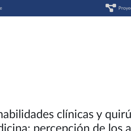
e
Proye
abilidades clínicas y quir
icina: percepción de los 