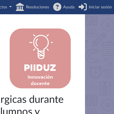
ctos
Resoluciones
Ayuda
Iniciar sesión
úrgicas durante
alumnos y