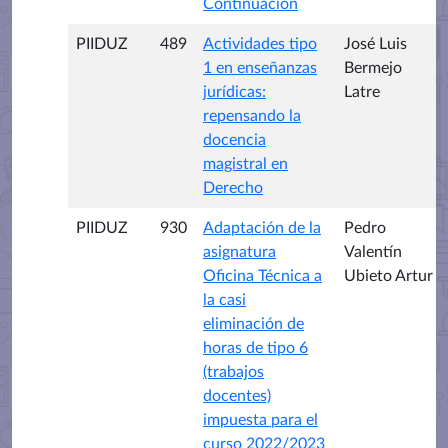
Continuación
PIIDUZ
489
Actividades tipo
José Luis
1 en enseñanzas
Bermejo
jurídicas:
Latre
repensando la
docencia
magistral en
Derecho
PIIDUZ
930
Adaptación de la
Pedro
asignatura
Valentín
Oficina Técnica a
Ubieto Artur
la casi
eliminación de
horas de tipo 6
(trabajos
docentes)
impuesta para el
curso 2022/2023