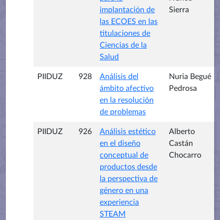
implantación de
Sierra
las ECOES en las
titulaciones de
Ciencias de la
Salud
PIIDUZ
928
Análisis del
Nuria Begué
ámbito afectivo
Pedrosa
en la resolución
de problemas
PIIDUZ
926
Análisis estético
Alberto
en el diseño
Castán
conceptual de
Chocarro
productos desde
la perspectiva de
género en una
experiencia
STEAM