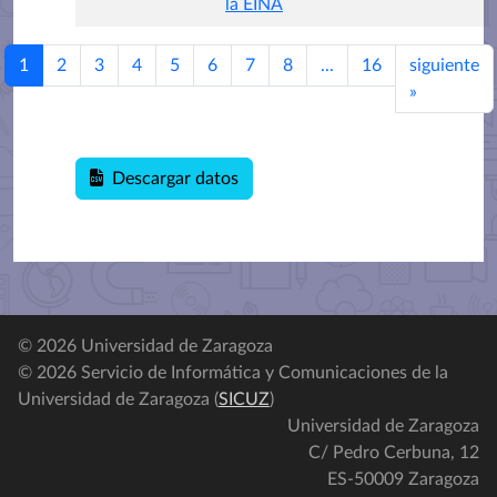
la EINA
1
2
3
4
5
6
7
8
...
16
siguiente
»
Descargar datos
© 2026 Universidad de Zaragoza
© 2026 Servicio de Informática y Comunicaciones de la
Universidad de Zaragoza (
SICUZ
)
Universidad de Zaragoza
C/ Pedro Cerbuna, 12
ES-50009 Zaragoza