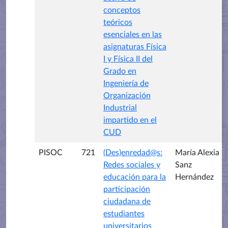
conceptos
teóricos
esenciales en las
asignaturas Física
I y Física II del
Grado en
Ingeniería de
Organización
Industrial
impartido en el
CUD
PISOC
721
(Des)enredad@s:
María Alexia
Redes sociales y
Sanz
educación para la
Hernández
participación
ciudadana de
estudiantes
universitarios