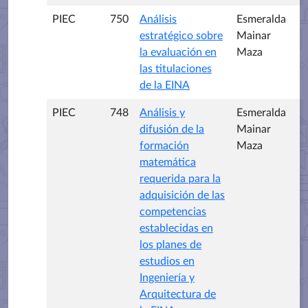
PIEC
750
Análisis
Esmeralda
estratégico sobre
Mainar
la evaluación en
Maza
las titulaciones
de la EINA
PIEC
748
Análisis y
Esmeralda
difusión de la
Mainar
formación
Maza
matemática
requerida para la
adquisición de las
competencias
establecidas en
los planes de
estudios en
Ingeniería y
Arquitectura de