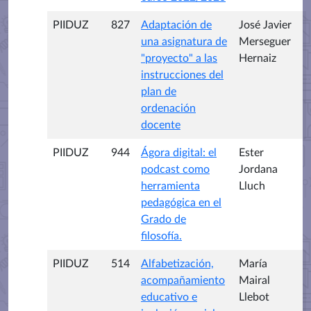
PIIDUZ
827
Adaptación de
José Javier
una asignatura de
Merseguer
"proyecto" a las
Hernaiz
instrucciones del
plan de
ordenación
docente
PIIDUZ
944
Ágora digital: el
Ester
podcast como
Jordana
herramienta
Lluch
pedagógica en el
Grado de
filosofía.
PIIDUZ
514
Alfabetización,
María
acompañamiento
Mairal
educativo e
Llebot