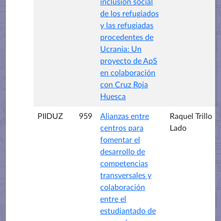
inclusión social
de los refugiados
y las refugiadas
procedentes de
Ucrania: Un
proyecto de ApS
en colaboración
con Cruz Roja
Huesca
PIIDUZ
959
Alianzas entre
Raquel Trillo
centros para
Lado
fomentar el
desarrollo de
competencias
transversales y
colaboración
entre el
estudiantado de