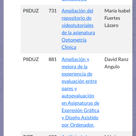
PIIDUZ
731
Ampliación del
María Isabel
repositorio de
Fuertes
videotutoriales
Lázaro
de la asignatura
Optometría
Clínica
PIIDUZ
881
Ampliación y
David Ranz
mejora de la
Angulo
experiencia de
evaluación entre
pares y
autoevaluación
en Asignaturas de
Expresión Gráfica
y Diseño Asistido
por Ordenador.