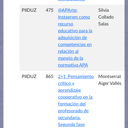
PIIDUZ
475
@APArte:
Silvia
Instagram como
Collado
recurso
Salas
educativo para la
adquisición de
competencias en
relación al
manejo de la
normativa APA
PIIDUZ
865
2+1_Pensamiento
Montserrat
crítico y
Aiger Vallés
aprendizaje
cooperativo en la
formación del
profesorado de
secundaria.
Segunda fase