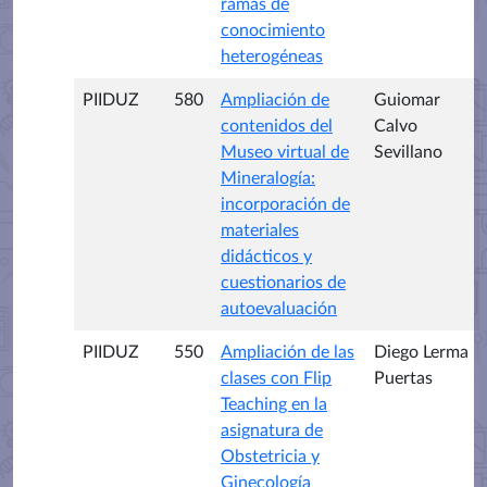
ramas de
conocimiento
heterogéneas
PIIDUZ
580
Ampliación de
Guiomar
contenidos del
Calvo
Museo virtual de
Sevillano
Mineralogía:
incorporación de
materiales
didácticos y
cuestionarios de
autoevaluación
PIIDUZ
550
Ampliación de las
Diego Lerma
clases con Flip
Puertas
Teaching en la
asignatura de
Obstetricia y
Ginecología