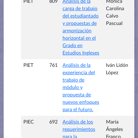
PIET
809
Análisis de la
Mónica
carga de trabajo
Carolina
del estudiantado
Calvo
y propuestas de
Pascual
armonización
horizontal en el
Grado en
Estudios Ingleses
PIET
761
Análisis de la
Iván Lidón
experiencia del
López
trabajo de
módulo y
propuesta de
nuevos enfoques
para el futuro.
PIEC
692
Análisis de los
María
requerimientos
Ángeles
para la
Franco