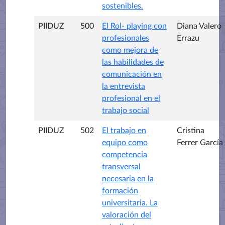
sostenibles.
PIIDUZ
500
El Rol- playing con
Diana Valero
profesionales
Errazu
como mejora de
las habilidades de
comunicación en
la entrevista
profesional en el
trabajo social
PIIDUZ
502
El trabajo en
Cristina
equipo como
Ferrer García
competencia
transversal
necesaria en la
formación
universitaria. La
valoración del