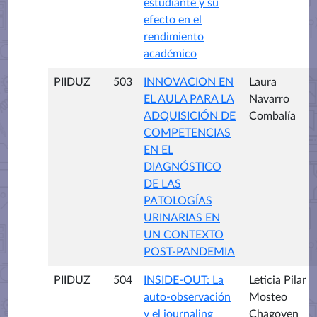
estudiante y su
efecto en el
rendimiento
académico
PIIDUZ
503
INNOVACION EN
Laura
EL AULA PARA LA
Navarro
ADQUISICIÓN DE
Combalía
COMPETENCIAS
EN EL
DIAGNÓSTICO
DE LAS
PATOLOGÍAS
URINARIAS EN
UN CONTEXTO
POST-PANDEMIA
PIIDUZ
504
INSIDE-OUT: La
Leticia Pilar
auto-observación
Mosteo
y el journaling
Chagoyen