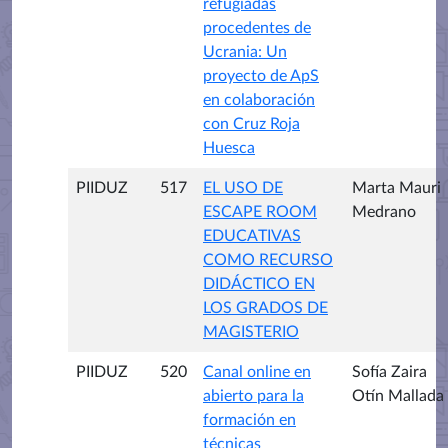
refugiadas
procedentes de
Ucrania: Un
proyecto de ApS
en colaboración
con Cruz Roja
Huesca
PIIDUZ
517
EL USO DE
Marta Mauri
ESCAPE ROOM
Medrano
EDUCATIVAS
COMO RECURSO
DIDÁCTICO EN
LOS GRADOS DE
MAGISTERIO
PIIDUZ
520
Canal online en
Sofía Zaira
abierto para la
Otín Mallada
formación en
técnicas