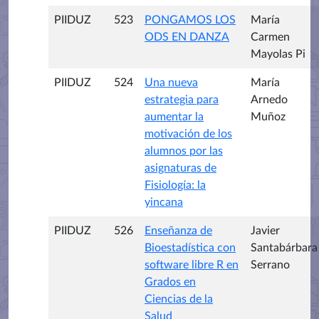
PIIDUZ
523
PONGAMOS LOS
María
ODS EN DANZA
Carmen
Mayolas Pi
PIIDUZ
524
Una nueva
María
estrategia para
Arnedo
aumentar la
Muñoz
motivación de los
alumnos por las
asignaturas de
Fisiología: la
yincana
PIIDUZ
526
Enseñanza de
Javier
Bioestadística con
Santabárbara
software libre R en
Serrano
Grados en
Ciencias de la
Salud