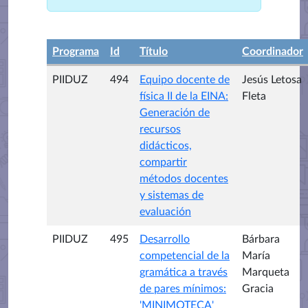
Programa
Id
Título
Coordinador
PIIDUZ
494
Equipo docente de
Jesús Letosa
física II de la EINA:
Fleta
Generación de
recursos
didácticos,
compartir
métodos docentes
y sistemas de
evaluación
PIIDUZ
495
Desarrollo
Bárbara
competencial de la
María
gramática a través
Marqueta
de pares mínimos:
Gracia
'MINIMOTECA'