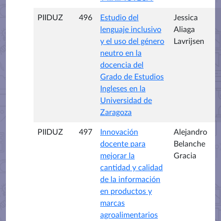
PIIDUZ
496
Estudio del
Jessica
lenguaje inclusivo
Aliaga
y el uso del género
Lavrijsen
neutro en la
docencia del
Grado de Estudios
Ingleses en la
Universidad de
Zaragoza
PIIDUZ
497
Innovación
Alejandro
docente para
Belanche
mejorar la
Gracia
cantidad y calidad
de la información
en productos y
marcas
agroalimentarios