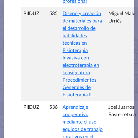
profesional
PIIDUZ
535
Diseño y creación
Miguel Malo
de materiales para
Urriés
el desarrollo de
habilidades
técnicas en
Fisioterapia
Invasiva con
electroterapia en
la asignatura
Procedimientos
Generales de
Fisioterapia II.
PIIDUZ
536
Aprendizaje
Joel Juarros
cooperativo
Basterretxea
mediante el uso
equipos de trabajo
rotativos en el