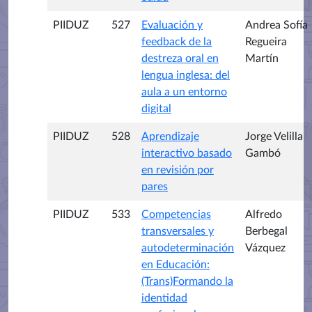
PIIDUZ
527
Evaluación y
Andrea Sofía
feedback de la
Regueira
destreza oral en
Martín
lengua inglesa: del
aula a un entorno
digital
PIIDUZ
528
Aprendizaje
Jorge Velilla
interactivo basado
Gambó
en revisión por
pares
PIIDUZ
533
Competencias
Alfredo
transversales y
Berbegal
autodeterminación
Vázquez
en Educación:
(Trans)Formando la
identidad