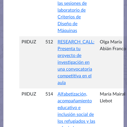
las sesiones de
laboratorio de
Criterios de
Diseño de
Máquinas
PIIDUZ
512
RESEARCH_CALL:
Olga María
Presenta tu
Abián Franco
proyecto de
investigación en
una convocatoria
competitiva en el
aula
PIIDUZ
514
Alfabetización,
María Mairal
acompañamiento
Llebot
educativo e
inclusión social de
los refugiados y las