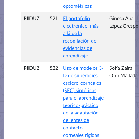
optométricas
PIIDUZ
521
El portafolio
Ginesa Ana
electrónico: más
López Crespo
allá de la
recopilación de
evidencias de
aprendizaje
PIIDUZ
522
Uso de modelos 3-
Sofía Zaira
D de superficies
Otín Mallada
esclero-corneales
(SEC) sintéticas
para el aprendizaje
teórico-práctico
de la adaptación
de lentes de
contacto
corneales rígidas