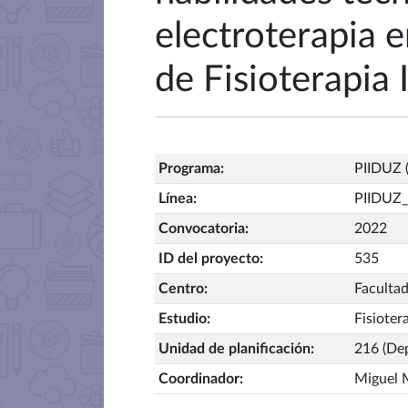
electroterapia 
de Fisioterapia I
Programa
:
PIIDUZ (
Línea
:
PIIDUZ_
Convocatoria
:
2022
ID del proyecto
:
535
Centro
:
Facultad
Estudio
:
Fisioter
Unidad de planificación
:
216 (Dep
Coordinador
:
Miguel 