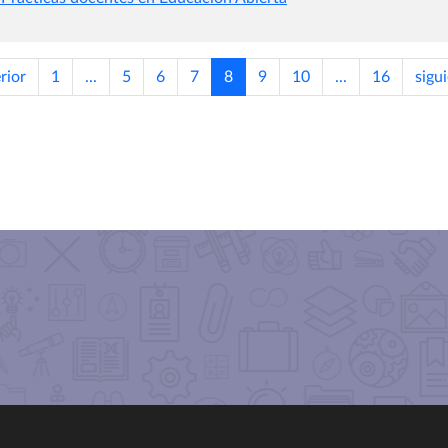
rior
1
...
5
6
7
8
9
10
...
16
sigu