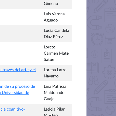
Gimeno
Luis Varona
Aguado
Lucía Candela
Díaz Pérez
Loreto
Carmen Mate
Satué
 través del arte y el
Lorena Latre
Navarro
ón de su proceso de
Lina Patricia
la Universidad de
Maldonado
Guaje
cia cognitivo-
Leticia Pilar
Mosteo