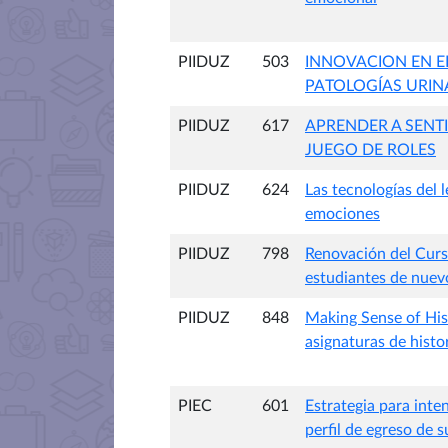
PIIDUZ
503
INNOVACION EN E
PATOLOGÍAS URIN
PIIDUZ
617
APRENDER A SENTI
JUEGO DE ROLES
PIIDUZ
624
Las tecnologías del 
emociones
PIIDUZ
798
Renovación del Curso
estudiantes de nuev
PIIDUZ
848
Making Sense of Hist
asignaturas de histo
PIEC
601
Estrategia para inten
perfil de egreso de 