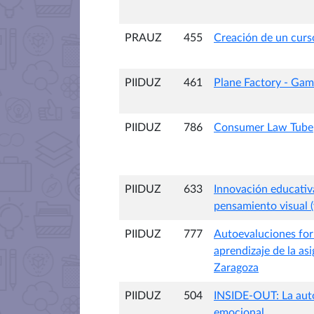
PRAUZ
455
Creación de un curs
PIIDUZ
461
Plane Factory - Gami
PIIDUZ
786
Consumer Law Tube
PIIDUZ
633
Innovación educativa
pensamiento visual (
PIIDUZ
777
Autoevaluciones form
aprendizaje de la as
Zaragoza
PIIDUZ
504
INSIDE-OUT: La auto
emocional