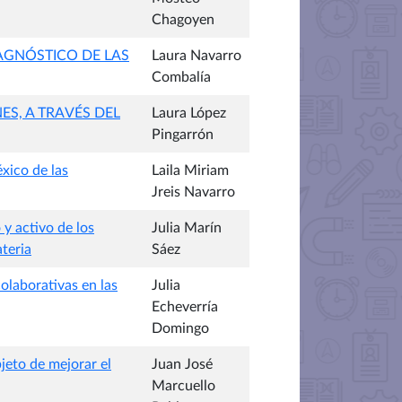
Chagoyen
IAGNÓSTICO DE LAS
Laura Navarro
Combalía
ES, A TRAVÉS DEL
Laura López
Pingarrón
xico de las
Laila Miriam
Jreis Navarro
y activo de los
Julia Marín
teria
Sáez
olaborativas en las
Julia
Echeverría
Domingo
bjeto de mejorar el
Juan José
Marcuello