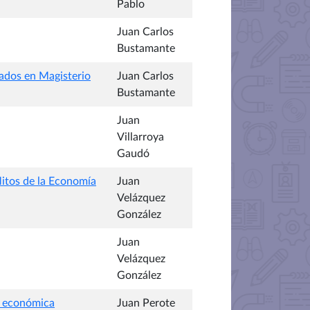
Pablo
Juan Carlos
Bustamante
rados en Magisterio
Juan Carlos
Bustamante
Juan
Villarroya
Gaudó
Mitos de la Economía
Juan
Velázquez
González
Juan
Velázquez
González
ía económica
Juan Perote