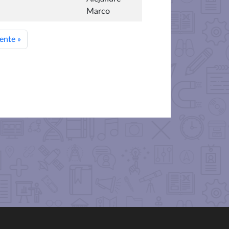
Marco
iente
»