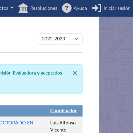
ctos
Resoluciones
Ayuda
Iniciar sesión
omisión Evaluadora
y
aceptados
Coordinador
DOCTORADO EN
Luis Alfonso
Vicente