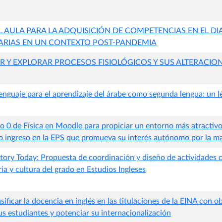
L AULA PARA LA ADQUISICIÓN DE COMPETENCIAS EN EL D
ARIAS EN UN CONTEXTO POST-PANDEMIA
R Y EXPLORAR PROCESOS FISIOLÓGICOS Y SUS ALTERACION
lenguaje para el aprendizaje del árabe como segunda lengua: un lé
 0 de Física en Moodle para propiciar un entorno más atractivo 
o ingreso en la EPS que promueva su interés autónomo por la ma
ory Today: Propuesta de coordinación y diseño de actividades c
ria y cultura del grado en Estudios Ingleses
sificar la docencia en inglés en las titulaciones de la EINA con o
sus estudiantes y potenciar su internacionalización