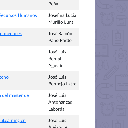
Peña
 y Recursos Humanos
Josefina Lucía
Murillo Luna
nfermedades
José Ramón
Paño Pardo
José Luis
Bernal
Agustín
recho
José Luis
Bermejo Latre
n del master de
José Luis
Antoñanzas
Laborda
 uLearning en
José Luis
Alejandre