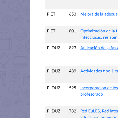
PIET
653
Mejora de la adecuac
PIET
801
Optimización de la 
infecciosas, resiste
PIIDUZ
823
Aplicación de gafas 
PIIDUZ
489
Actividades tipo 1 e
PIIDUZ
595
Incorporacion de los
profesorado
PIIDUZ
782
Red EuLES, Red inter
Educación Superior.