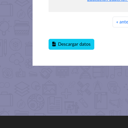
«
ante
Descargar datos