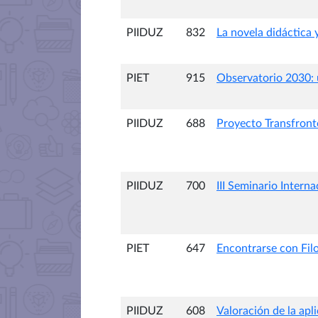
PIIDUZ
832
La novela didáctica 
PIET
915
Observatorio 2030: 
PIIDUZ
688
Proyecto Transfro
PIIDUZ
700
III Seminario Inter
PIET
647
Encontrarse con Filo
PIIDUZ
608
Valoración de la apl