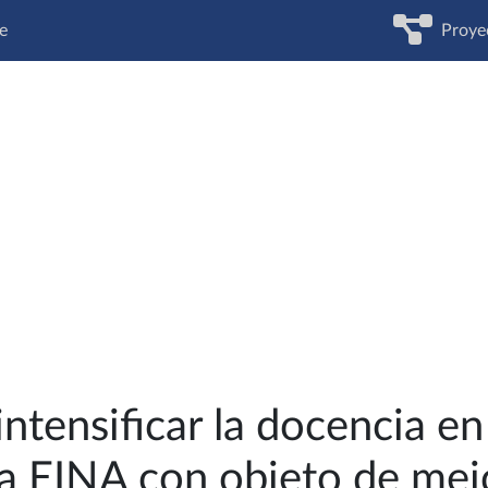
e
Proye
intensificar la docencia en
la EINA con objeto de mejo