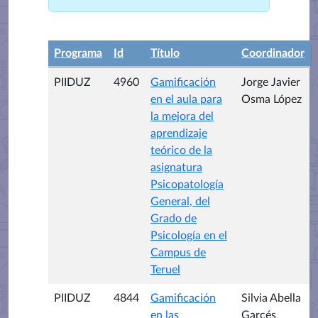
Programa
Id
Título
Coordinador
PIIDUZ
4960
Gamificación
Jorge Javier
en el aula para
Osma López
la mejora del
aprendizaje
teórico de la
asignatura
Psicopatología
General, del
Grado de
Psicología en el
Campus de
Teruel
PIIDUZ
4844
Gamificación
Silvia Abella
en las
Garcés