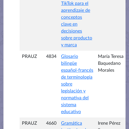
TikTok para el
aprendizaje de
conceptos
clave en
decisiones
sobre producto
y marca
PRAUZ
4834
Glosario
María Teresa
bilingüe
Baquedano
español-francés
Morales
de terminología
sobre
legislación y
normativa del
sistema
educativo
PRAUZ
4660
Gramática
Irene Pérez