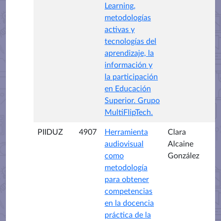
Learning,
metodologías
activas y
tecnologías del
aprendizaje, la
información y
la participación
en Educación
Superior. Grupo
MultiFlipTech.
PIIDUZ
4907
Herramienta
Clara
audiovisual
Alcaine
como
González
metodología
para obtener
competencias
en la docencia
práctica de la