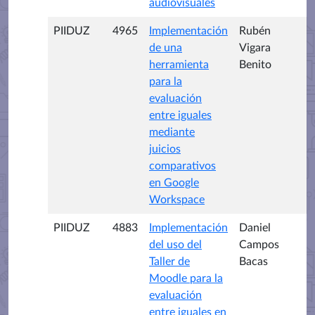
audiovisuales
PIIDUZ
4965
Implementación
Rubén
de una
Vigara
herramienta
Benito
para la
evaluación
entre iguales
mediante
juicios
comparativos
en Google
Workspace
PIIDUZ
4883
Implementación
Daniel
del uso del
Campos
Taller de
Bacas
Moodle para la
evaluación
entre iguales en