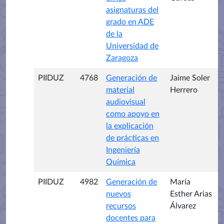
asignaturas del
grado en ADE
de la
Universidad de
Zaragoza
PIIDUZ
4768
Generación de
Jaime Soler
material
Herrero
audiovisual
como apoyo en
la explicación
de prácticas en
Ingeniería
Química
PIIDUZ
4982
Generación de
María
nuevos
Esther Arias
recursos
Álvarez
docentes para