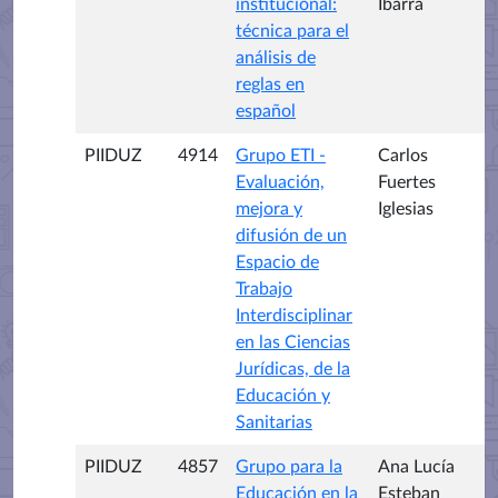
institucional:
Ibarra
técnica para el
análisis de
reglas en
español
PIIDUZ
4914
Grupo ETI -
Carlos
Evaluación,
Fuertes
mejora y
Iglesias
difusión de un
Espacio de
Trabajo
Interdisciplinar
en las Ciencias
Jurídicas, de la
Educación y
Sanitarias
PIIDUZ
4857
Grupo para la
Ana Lucía
Educación en la
Esteban