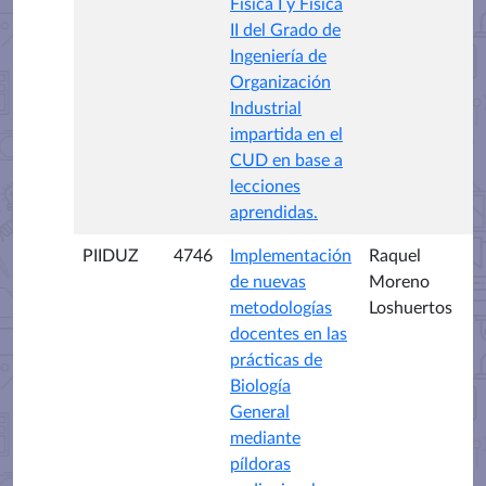
Física I y Física
II del Grado de
Ingeniería de
Organización
Industrial
impartida en el
CUD en base a
lecciones
aprendidas.
PIIDUZ
4746
Implementación
Raquel
de nuevas
Moreno
metodologías
Loshuertos
docentes en las
prácticas de
Biología
General
mediante
píldoras