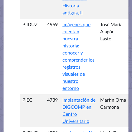
Historia
antigua, II
PIIDUZ
4969
Imágenes que
José María
cuentan
Alagón
nuestra
Laste
historia:
conocer y
comprender los
registros
visuales de
nuestro
entorno
PIEC
4739
Implantación de
Martin Orna
DIGCOMP en
Carmona
Centro
Universitario