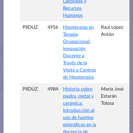
Laborales y
Recursos
Humanos
PIIDUZ
4956
Hipoterapia en
Raul López
Terapia
Antón
Ocupacional:
Innovación
Docente a
Través de la
Visita a Centros
de Hipoterapia
PIIDUZ
4984
Historia sobre
María José
piedra, metal y
Estarán
cerámica.
Tolosa
Introducción al
uso de fuentes
epigráficas en la
docencia de