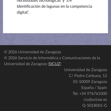
necesidades tecnológicas’ y ‘5.4
Identificación de lagunas en la competencia
digital’.
© 2026 Universidad de Zaragoza
© 2026 Servicio de Informática y Comunicaciones de la
Universidad de Zaragoza (
SICUZ
)
Universidad de Zaragoza
C/ Pedro Cerbuna, 12
ES-50009 Zaragoza
España / Spain
Tel: +34 976761000
ciu@unizar.es
Q-5018001-G