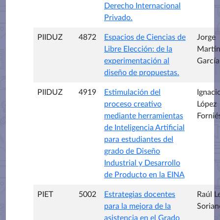
Derecho Internacional
Privado.
PIIDUZ
4872
Espacios de Ciencias de
Jorge
Libre Elección: de la
Martí
experimentación al
García
diseño de propuestas.
PIIDUZ
4919
Estimulación del
Ignaci
proceso creativo
López
mediante herramientas
Fornié
de Inteligencia Artificial
para estudiantes del
grado de Diseño
Industrial y Desarrollo
de Producto en la EINA
PIET
5002
Estrategias docentes
Raúl L
para la mejora de la
Sorian
asistencia en el Grado