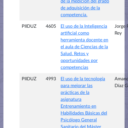
de la medición del grado
de adquisición de la
competencia.
PIIDUZ
4605
El uso de la Inteligencia
Jorge 
artificial como
Rey
herramienta docente en
el aula de Ciencias de la
Salud. Retos y
oportunidades por
competencias
PIIDUZ
4993
El uso de la tecnología
Aman
para mejorar las
Díaz G
prácticas de la
asignatura
Entrenamiento en
Habilidades Básicas del
Psicólogo General
Sanitario del Máster