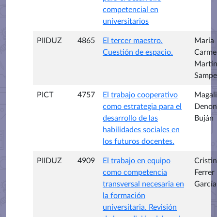
competencial en
universitarios
PIIDUZ
4865
El tercer maestro.
María
Cuestión de espacio.
Carme
Martí
Sampe
PICT
4757
El trabajo cooperativo
Magali
como estrategia para el
Denon
desarrollo de las
Buján
habilidades sociales en
los futuros docentes.
PIIDUZ
4909
El trabajo en equipo
Cristi
como competencia
Ferrer
transversal necesaria en
García
la formación
universitaria. Revisión