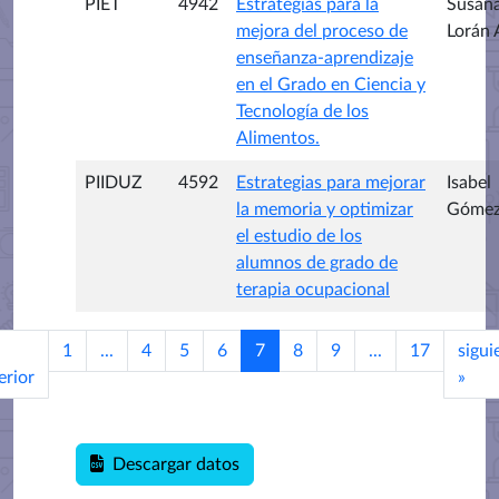
PIET
4942
Estrategias para la
Susan
mejora del proceso de
Lorán 
enseñanza-aprendizaje
en el Grado en Ciencia y
Tecnología de los
Alimentos.
PIIDUZ
4592
Estrategias para mejorar
Isabel
la memoria y optimizar
Gómez
el estudio de los
alumnos de grado de
terapia ocupacional
1
...
4
5
6
7
8
9
...
17
sigui
erior
»
Descargar datos