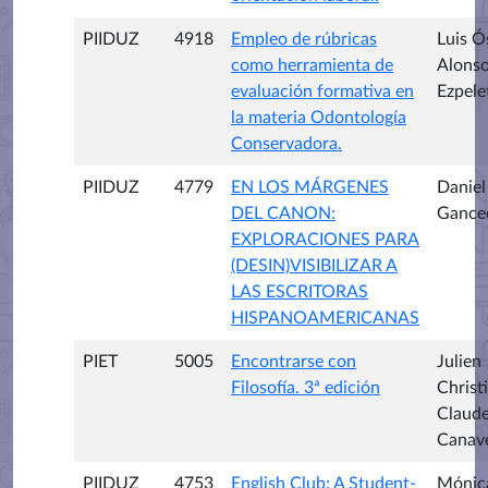
PIIDUZ
4918
Empleo de rúbricas
Luis Ó
como herramienta de
Alons
evaluación formativa en
Ezpele
la materia Odontología
Conservadora.
PIIDUZ
4779
EN LOS MÁRGENES
Danie
DEL CANON:
Gance
EXPLORACIONES PARA
(DESIN)VISIBILIZAR A
LAS ESCRITORAS
HISPANOAMERICANAS
PIET
5005
Encontrarse con
Julien
Filosofía. 3ª edición
Christ
Claud
Canav
PIIDUZ
4753
English Club: A Student-
Mónic