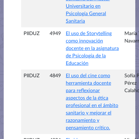
Universitario en
Psicología General
Sanitaria
PIIDUZ
4949
El uso de Storytelling
María 
como innovación
Navarr
docente en la asignatura
de Psicología de la
Educación
PIIDUZ
4849
El uso del cine como
Sofía P
herramienta docente
Pérez
para reflexionar
Calaho
aspectos de la ética
profesional en el ámbito
sanitario y mejorar el
razonamiento y
pensamiento crítico.