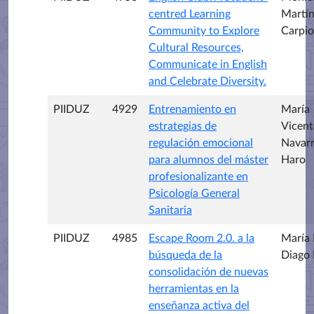
centred Learning
Martí
Community to Explore
Carpio
Cultural Resources,
Communicate in English
and Celebrate Diversity.
PIIDUZ
4929
Entrenamiento en
María
estrategias de
Vicent
regulación emocional
Navar
para alumnos del máster
Haro
profesionalizante en
Psicología General
Sanitaria
PIIDUZ
4985
Escape Room 2.0. a la
María 
búsqueda de la
Diago 
consolidación de nuevas
herramientas en la
enseñanza activa del