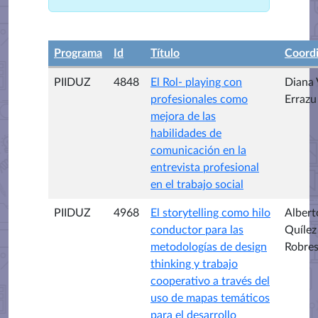
Programa
Id
Título
Coord
PIIDUZ
4848
El Rol- playing con
Diana 
profesionales como
Errazu
mejora de las
habilidades de
comunicación en la
entrevista profesional
en el trabajo social
PIIDUZ
4968
El storytelling como hilo
Albert
conductor para las
Quílez
metodologías de design
Robre
thinking y trabajo
cooperativo a través del
uso de mapas temáticos
para el desarrollo