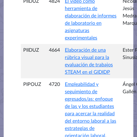
PIIDUZ
4824
El video como
Nicolá
herramienta de
Jesús
elaboración de informes
Medra
de laboratorio en
Marqu
asignaturas
experimentales
PIIDUZ
4664
Elaboración de una
Ester 
rúbrica visual para la
Sinusí
evaluación de trabajos
STEAM en el GIDIDP
PIPOUZ
4720
Empleabilidad y
Ángel
seguimiento de
Gallén
egresados/as: enfoque
de las y los estudiantes
para acercar la realidad
del entorno laboral a las
estrategias de
orientación laboral.