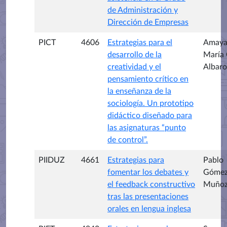
de Administración y
Dirección de Empresas
PICT
4606
Estrategias para el
Amay
desarrollo de la
María 
creatividad y el
Albar
pensamiento crítico en
la enseñanza de la
sociología. Un prototipo
didáctico diseñado para
las asignaturas “punto
de control”.
PIIDUZ
4661
Estrategias para
Pablo
fomentar los debates y
Góme
el feedback constructivo
Muño
tras las presentaciones
orales en lengua inglesa