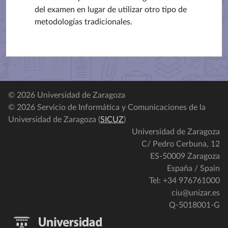
del examen en lugar de utilizar otro tipo de
metodologías tradicionales.
© 2026 Universidad de Zaragoza
© 2026 Servicio de Informática y Comunicaciones de la
Universidad de Zaragoza (
SICUZ
)
Universidad de Zaragoza
C/ Pedro Cerbuna, 12
ES-50009 Zaragoza
España / Spain
Tel: +34 976761000
ciu@unizar.es
Q-5018001-G