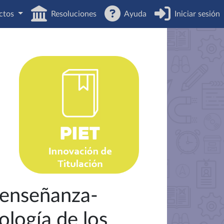
ctos
Resoluciones
Ayuda
Iniciar sesión
e enseñanza-
ología de los