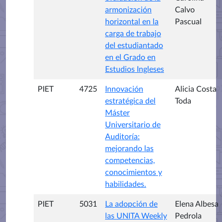
armonización
Calvo
horizontal en la
Pascual
carga de trabajo
del estudiantado
en el Grado en
Estudios Ingleses
PIET
4725
Innovación
Alicia Costa
estratégica del
Toda
Máster
Universitario de
Auditoría:
mejorando las
competencias,
conocimientos y
habilidades.
PIET
5031
La adopción de
Elena Albesa
las UNITA Weekly
Pedrola