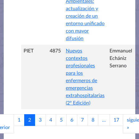
Ambientales:
actualización y
creación de un
entorno unificado
con mayor
difusión
PIET
4875
Nuevos
Emmanuel
contextos
Echániz
profesionales
Serrano
para los
enfermeros de
emergencias
extrahospitalarias
(2ª Edición)
1
2
3
4
5
6
7
8
...
17
sigui
erior
»