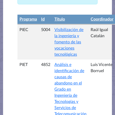
Programa
Id
Título
Coordinador
PIEC
5004
Visibilización de
Raúl Igual
la ingeniería y
Catalán
fomento de las
vocaciones
tecnológicas
PIET
4852
Análisis e
Luis Vicente
identificación de
Borruel
causas de
abandono en el
Grado en
Ingeniería de
Tecnologías y
Servicios de
Telecomunicación