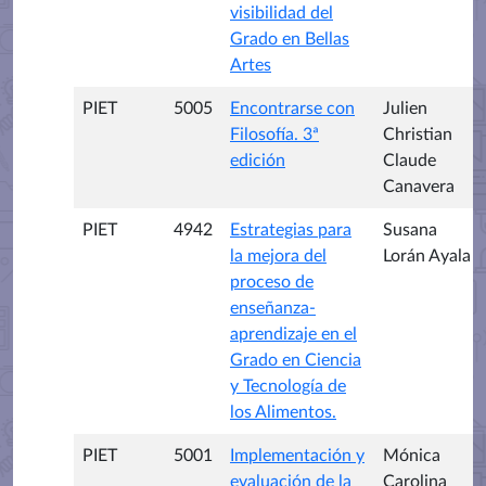
visibilidad del
Grado en Bellas
Artes
PIET
5005
Encontrarse con
Julien
Filosofía. 3ª
Christian
edición
Claude
Canavera
PIET
4942
Estrategias para
Susana
la mejora del
Lorán Ayala
proceso de
enseñanza-
aprendizaje en el
Grado en Ciencia
y Tecnología de
los Alimentos.
PIET
5001
Implementación y
Mónica
evaluación de la
Carolina