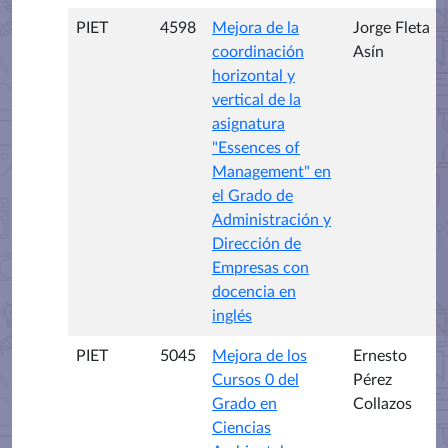
PIET
4598
Mejora de la
Jorge Fleta
coordinación
Asín
horizontal y
vertical de la
asignatura
"Essences of
Management" en
el Grado de
Administración y
Dirección de
Empresas con
docencia en
inglés
PIET
5045
Mejora de los
Ernesto
Cursos 0 del
Pérez
Grado en
Collazos
Ciencias