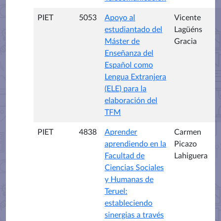
PIET
5053
Apoyo al
Vicente
estudiantado del
Lagüéns
Máster de
Gracia
Enseñanza del
Español como
Lengua Extranjera
(ELE) para la
elaboración del
TFM
PIET
4838
Aprender
Carmen
aprendiendo en la
Picazo
Facultad de
Lahiguera
Ciencias Sociales
y Humanas de
Teruel:
estableciendo
sinergias a través