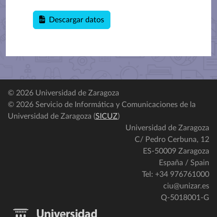
Descargar datos
© 2026 Universidad de Zaragoza
© 2026 Servicio de Informática y Comunicaciones de la
Universidad de Zaragoza (
SICUZ
)
Universidad de Zaragoza
C/ Pedro Cerbuna, 12
ES-50009 Zaragoza
España / Spain
Tel: +34 976761000
ciu@unizar.es
Q-5018001-G