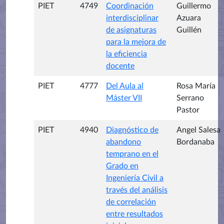
PIET
4749
Coordinación
Guillermo
interdisciplinar
Azuara
de asignaturas
Guillén
para la mejora de
la eficiencia
docente
PIET
4777
Del Aula al
Rosa María
Máster VII
Serrano
Pastor
PIET
4940
Diagnóstico de
Angel Salesa
abandono
Bordanaba
temprano en el
Grado en
Ingeniería Civil a
través del análisis
de correlación
entre resultados