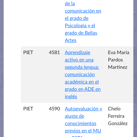
de la
comunicación en
el grado de
Psicología y el
grado de Bellas
Artes
PIET
4581
Aprendizaje
Eva María
activo en una
Pardos
segunda lengua:
Martínez
comunicación
académica en el
grado en ADE en
inglés
PIET
4590
Autoevaluación y
Chelo
ajuste de
Ferreira
conocimientos
González
previos en el MU