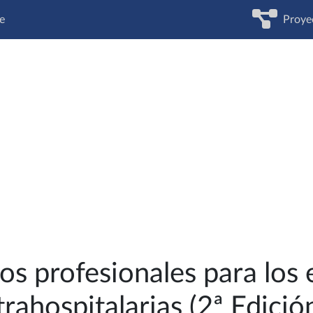
e
Proye
s profesionales para los
ahospitalarias (2ª Edició