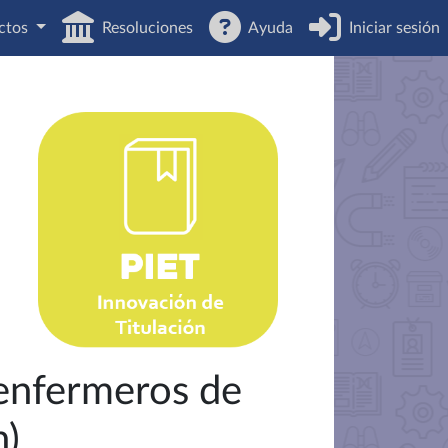
ctos
Resoluciones
Ayuda
Iniciar sesión
 enfermeros de
n)