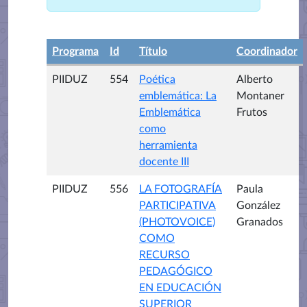
Programa
Id
Título
Coordinador
PIIDUZ
554
Poética
Alberto
emblemática: La
Montaner
Emblemática
Frutos
como
herramienta
docente III
PIIDUZ
556
LA FOTOGRAFÍA
Paula
PARTICIPATIVA
González
(PHOTOVOICE)
Granados
COMO
RECURSO
PEDAGÓGICO
EN EDUCACIÓN
SUPERIOR