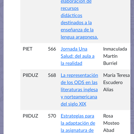
elaboración de
recursos
didácticos
destinados a la
enseñanza de la
lengua aragonesa.
PIET
566
Jornada Una
Inmaculada
Salud: del aula a
Martín
la realidad
Burriel
PIIDUZ
568
La representación
María Teresa
de los ODS en las
Escudero
literaturas inglesa
Alías
y norteamericana
del siglo XIX
PIIDUZ
570
Estrategias para
Rosa
la adaptación de
Mosteo
la asignatura de
Abad