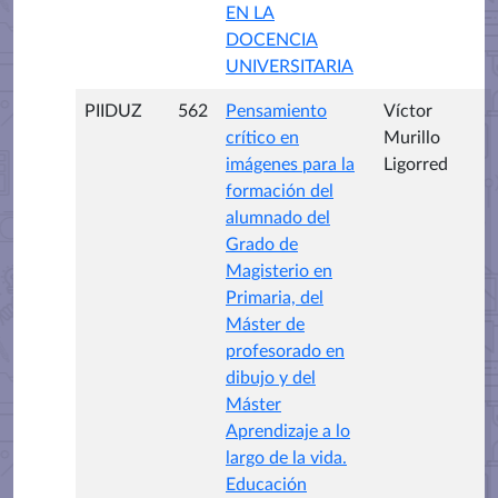
EN LA
DOCENCIA
UNIVERSITARIA
PIIDUZ
562
Pensamiento
Víctor
crítico en
Murillo
imágenes para la
Ligorred
formación del
alumnado del
Grado de
Magisterio en
Primaria, del
Máster de
profesorado en
dibujo y del
Máster
Aprendizaje a lo
largo de la vida.
Educación