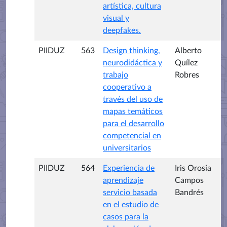
artística, cultura
visual y
deepfakes.
PIIDUZ
563
Design thinking,
Alberto
neurodidáctica y
Quílez
trabajo
Robres
cooperativo a
través del uso de
mapas temáticos
para el desarrollo
competencial en
universitarios
PIIDUZ
564
Experiencia de
Iris Orosia
aprendizaje
Campos
servicio basada
Bandrés
en el estudio de
casos para la