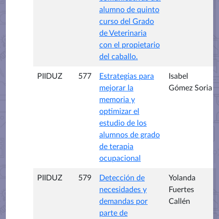
alumno de quinto
curso del Grado
de Veterinaria
con el propietario
del caballo.
PIIDUZ
577
Estrategias para
Isabel
mejorar la
Gómez Soria
memoria y
optimizar el
estudio de los
alumnos de grado
de terapia
ocupacional
PIIDUZ
579
Detección de
Yolanda
necesidades y
Fuertes
demandas por
Callén
parte de