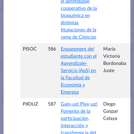
el aprendizaje
cooperativo de la
bioquímica en
distintas
titulaciones de la
rama de Ciencias
PISOC
586
Engagement del
María
estudiante con el
Victoria
Aprendizaje-
Bordonaba
Servicio (ApS) en
Juste
la Facultad de
Economía y
Empresa
PIIDUZ
587
Gain-up! Play-up!
Diego
Fomento de la
Gaspar
participación,
Celaya
interacción y
transferencia del