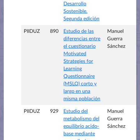
Desarrollo
Sostenible.
Segunda edición
PIIDUZ
890
Estudio de las
Manuel
diferencias entre
Guerra
el cuestionario
Sánchez
Motivated
Strategies for
Learning
Questionnaire
(MSLQ) corto y
largo en una
misma población
PIIDUZ
929
Estudio del
Manuel
metabolismo del
Guerra
equilibrio acido-
Sánchez
base mediante