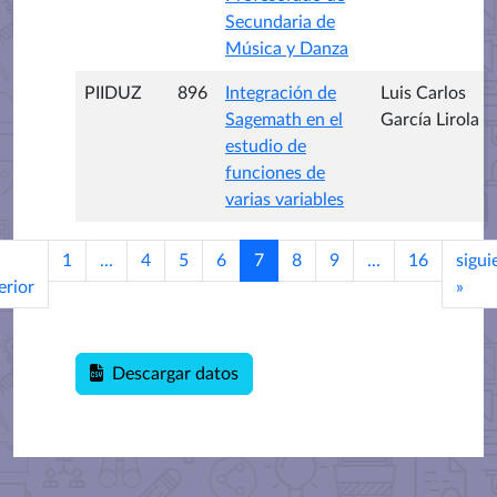
Secundaria de
Música y Danza
PIIDUZ
896
Integración de
Luis Carlos
Sagemath en el
García Lirola
estudio de
funciones de
varias variables
1
...
4
5
6
7
8
9
...
16
sigui
erior
»
Descargar datos