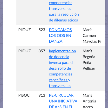
competencias
transversales
para la resolución
de dilemas éticos
PIIDUZ
523
PONGAMOS
María
LOS ODS EN
Carmen
DANZA
Mayolas Pi
PIIDUZ
857
Implementación
María
de docencia
Begoña
inversa para el
Peña
desarrollo de
Pellicer
competencias
específicas y
transversales
PISOC
913
RE-CIRCULAR,
María
UNA INICIATIVA
Antonia
DE ApS EN EL
Acero