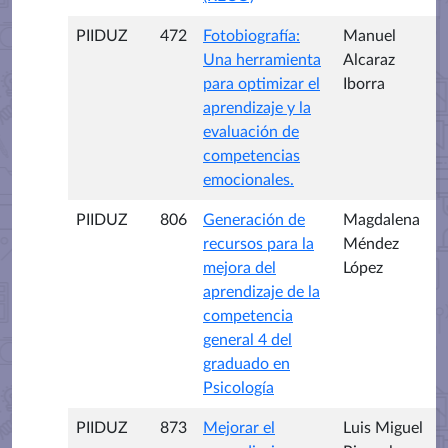
PIIDUZ
472
Fotobiografía:
Manuel
Una herramienta
Alcaraz
para optimizar el
Iborra
aprendizaje y la
evaluación de
competencias
emocionales.
PIIDUZ
806
Generación de
Magdalena
recursos para la
Méndez
mejora del
López
aprendizaje de la
competencia
general 4 del
graduado en
Psicología
PIIDUZ
873
Mejorar el
Luis Miguel