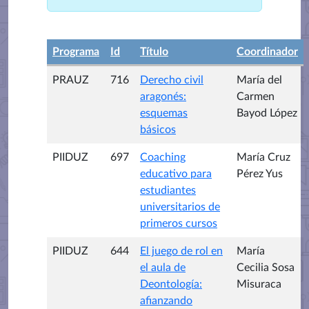
Programa
Id
Título
Coordinador
PRAUZ
716
Derecho civil
María del
aragonés:
Carmen
esquemas
Bayod López
básicos
PIIDUZ
697
Coaching
María Cruz
educativo para
Pérez Yus
estudiantes
universitarios de
primeros cursos
PIIDUZ
644
El juego de rol en
María
el aula de
Cecilia Sosa
Deontología:
Misuraca
afianzando