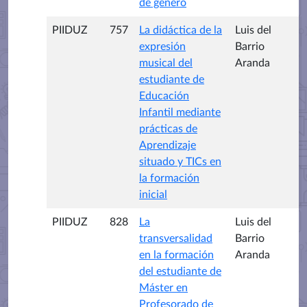
de género
PIIDUZ
757
La didáctica de la
Luis del
expresión
Barrio
musical del
Aranda
estudiante de
Educación
Infantil mediante
prácticas de
Aprendizaje
situado y TICs en
la formación
inicial
PIIDUZ
828
La
Luis del
transversalidad
Barrio
en la formación
Aranda
del estudiante de
Máster en
Profesorado de