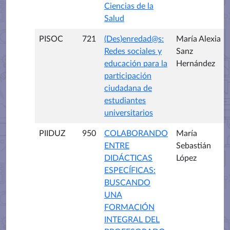
Ciencias de la
Salud
PISOC
721
(Des)enredad@s:
María Alexia
Redes sociales y
Sanz
educación para la
Hernández
participación
ciudadana de
estudiantes
universitarios
PIIDUZ
950
COLABORANDO
María
ENTRE
Sebastián
DIDÁCTICAS
López
ESPECÍFICAS:
BUSCANDO
UNA
FORMACIÓN
INTEGRAL DEL