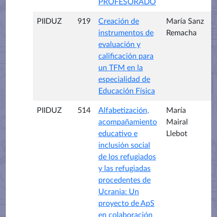
PROFESORADO
PIIDUZ
919
Creación de
María Sanz
instrumentos de
Remacha
evaluación y
calificación para
un TFM en la
especialidad de
Educación Física
PIIDUZ
514
Alfabetización,
María
acompañamiento
Mairal
educativo e
Llebot
inclusión social
de los refugiados
y las refugiadas
procedentes de
Ucrania: Un
proyecto de ApS
en colaboración