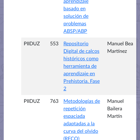
aprendizaje
basado en
solución de
problemas
ABSP/ABP
PIIDUZ
553
Repositorio
Manuel Bea
Digital de calcos
Martínez
históricos como
herramienta de
aprendizaje en
Prehistoria. Fase
2
PIIDUZ
763
Metodologías de
Manuel
repetición
Bailera
espaciada
Martín
adaptadas a la
curva del olvido
(RECO)