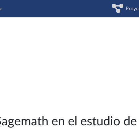
e
Proye
Sagemath en el estudio de