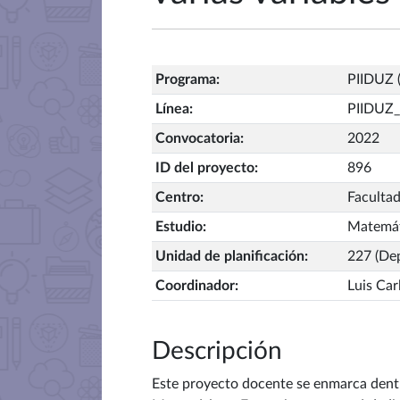
Programa
:
PIIDUZ (
Línea
:
PIIDUZ_
Convocatoria
:
2022
ID del proyecto
:
896
Centro
:
Facultad
Estudio
:
Matemát
Unidad de planificación
:
227 (De
Coordinador
:
Luis Car
Descripción
Este proyecto docente se enmarca dentr