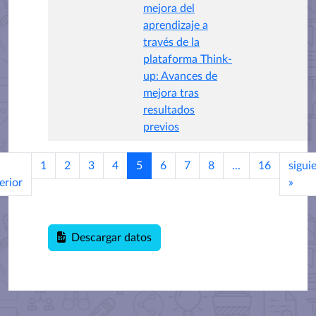
mejora del
aprendizaje a
través de la
plataforma Think-
up: Avances de
mejora tras
resultados
previos
1
2
3
4
5
6
7
8
...
16
sigui
erior
»
Descargar datos