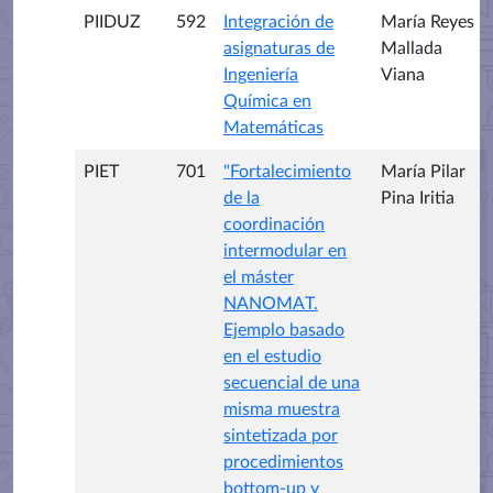
PIIDUZ
592
Integración de
María Reyes
asignaturas de
Mallada
Ingeniería
Viana
Química en
Matemáticas
PIET
701
"Fortalecimiento
María Pilar
de la
Pina Iritia
coordinación
intermodular en
el máster
NANOMAT.
Ejemplo basado
en el estudio
secuencial de una
misma muestra
sintetizada por
procedimientos
bottom-up y