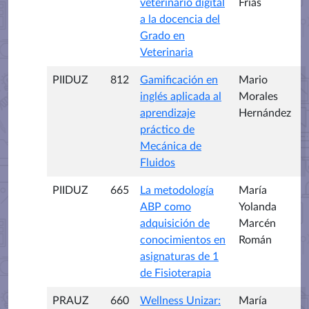
veterinario digital
Frías
a la docencia del
Grado en
Veterinaria
PIIDUZ
812
Gamificación en
Mario
inglés aplicada al
Morales
aprendizaje
Hernández
práctico de
Mecánica de
Fluidos
PIIDUZ
665
La metodología
María
ABP como
Yolanda
adquisición de
Marcén
conocimientos en
Román
asignaturas de 1
de Fisioterapia
PRAUZ
660
Wellness Unizar:
María