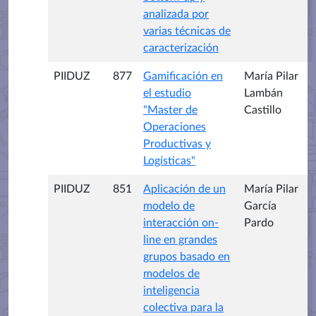
analizada por
varias técnicas de
caracterización
PIIDUZ
877
Gamificación en
María Pilar
el estudio
Lambán
"Master de
Castillo
Operaciones
Productivas y
Logísticas"
PIIDUZ
851
Aplicación de un
María Pilar
modelo de
García
interacción on-
Pardo
line en grandes
grupos basado en
modelos de
inteligencia
colectiva para la