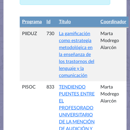
Programa
Id
Título
Coordinador
PIIDUZ
730
La gamificación
Marta
como estrategia
Modrego
metodológica en
Alarcón
la enseñanza de
los trastornos del
lenguaje y la
comunicación
PISOC
833
TENDIENDO
Marta
PUENTES ENTRE
Modrego
EL
Alarcón
PROFESORADO
UNIVERSITARIO
DE LA MENCIÓN
DE AUDICIÓN Y