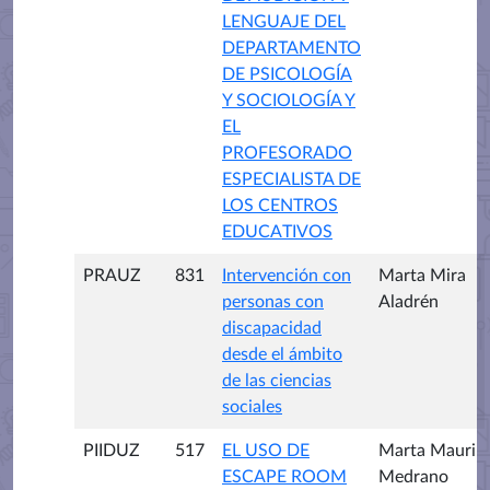
LENGUAJE DEL
DEPARTAMENTO
DE PSICOLOGÍA
Y SOCIOLOGÍA Y
EL
PROFESORADO
ESPECIALISTA DE
LOS CENTROS
EDUCATIVOS
PRAUZ
831
Intervención con
Marta Mira
personas con
Aladrén
discapacidad
desde el ámbito
de las ciencias
sociales
PIIDUZ
517
EL USO DE
Marta Mauri
ESCAPE ROOM
Medrano