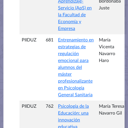
Aprendizaje-
Bordonaba
Servicio (ApS) en
Juste
la Facultad de
Economía y
Empresa
PIIDUZ
681
Entrenamiento en
María
estrategias de
Vicenta
regulación
Navarro
emocional para
Haro
alumnos del
máster
profesionalizante
en Psicología
General Sanitaria
PIIDUZ
762
Psicología de la
María Teresa
Educación: una
Navarro Gil
innovación
educativa