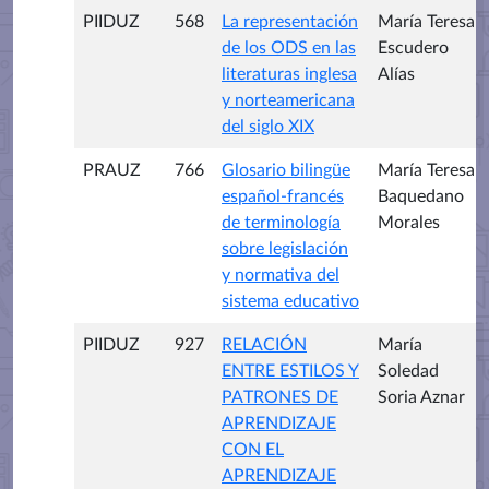
PIIDUZ
568
La representación
María Teresa
de los ODS en las
Escudero
literaturas inglesa
Alías
y norteamericana
del siglo XIX
PRAUZ
766
Glosario bilingüe
María Teresa
español-francés
Baquedano
de terminología
Morales
sobre legislación
y normativa del
sistema educativo
PIIDUZ
927
RELACIÓN
María
ENTRE ESTILOS Y
Soledad
PATRONES DE
Soria Aznar
APRENDIZAJE
CON EL
APRENDIZAJE