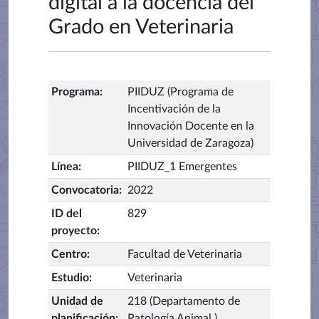
digital a la docencia del
Grado en Veterinaria
Programa
:
PIIDUZ (Programa de
Incentivación de la
Innovación Docente en la
Universidad de Zaragoza)
Línea
:
PIIDUZ_1 Emergentes
Convocatoria
:
2022
ID del
829
proyecto
:
Centro
:
Facultad de Veterinaria
Estudio
:
Veterinaria
Unidad de
218 (Departamento de
planificación
:
Patología Animal )