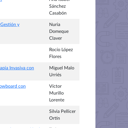
Sánchez
Casabón
 Gestión y
Nuria
Domeque
Claver
Rocío López
Flores
rapia Invasiva con
Miguel Malo
Urriés
Snowboard con
Víctor
Murillo
Lorente
Silvia Pellicer
Ortín