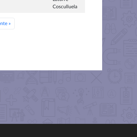
Cosculluela
ente
»