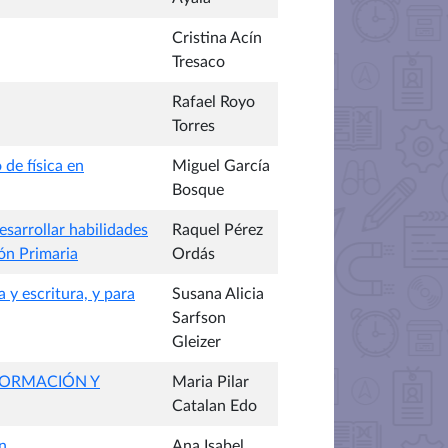
Cristina Acín
Tresaco
Rafael Royo
Torres
 de física en
Miguel García
Bosque
esarrollar habilidades
Raquel Pérez
ón Primaria
Ordás
 y escritura, y para
Susana Alicia
Sarfson
Gleizer
FORMACIÓN Y
Maria Pilar
Catalan Edo
n
Ana Isabel