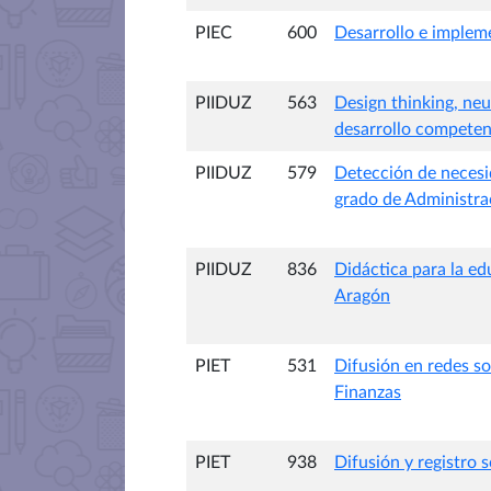
PIEC
600
Desarrollo e implem
PIIDUZ
563
Design thinking, neu
desarrollo competenc
PIIDUZ
579
Detección de necesi
grado de Administra
PIIDUZ
836
Didáctica para la ed
Aragón
PIET
531
Difusión en redes so
Finanzas
PIET
938
Difusión y registro s