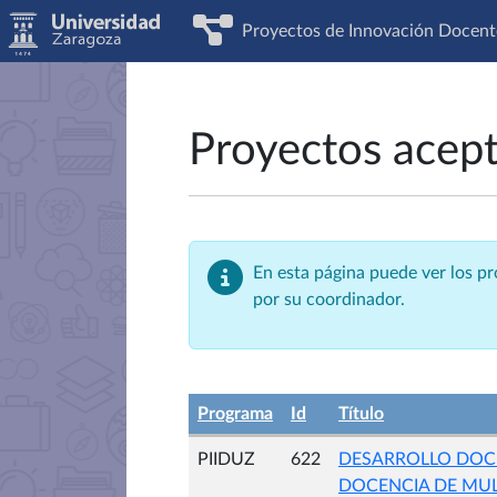
Proyectos de Innovación Docent
Proyectos acep
En esta página puede ver los p
por su coordinador.
Programa
Id
Título
PIIDUZ
622
DESARROLLO DOCE
DOCENCIA DE MUL