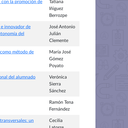
 con la promoción de
Tatiana
Iñiguez
Berrozpe
 e innovador de
José Antonio
utonomía del
Julián
Clemente
ng como método de
María José
Gómez
Poyato
sonal del alumnado
Verónica
Sierra
Sánchez
Ramón Tena
Fernández
transversales: un
Cecilia
Latorre