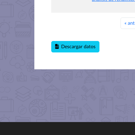
«
ant
Descargar datos