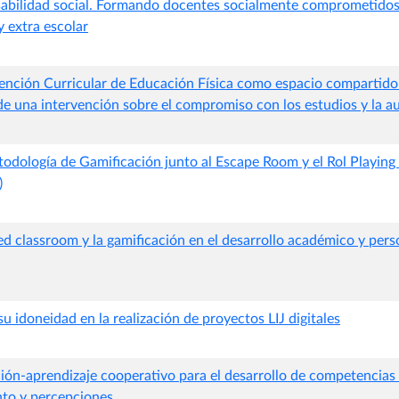
abilidad social. Formando docentes socialmente comprometidos
y extra escolar
ención Curricular de Educación Física como espacio compartido
de una intervención sobre el compromiso con los estudios y la a
etodología de Gamificación junto al Escape Room y el Rol Playi
)
ped classroom y la gamificación en el desarrollo académico y per
su idoneidad en la realización de proyectos LIJ digitales
ión-aprendizaje cooperativo para el desarrollo de competencias 
nto y percepciones