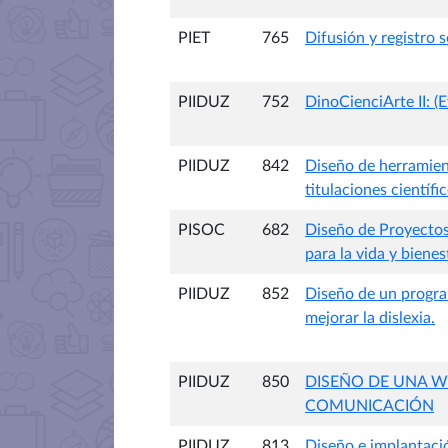
PIET
765
Difusión y registro s
PIIDUZ
752
DinoCienciArte II: (
PIIDUZ
842
Diseño de herramient
titulaciones científi
PISOC
682
Diseño de Proyectos 
para la vida y bien
PIIDUZ
852
Diseño de un program
mejorar la dislexia.
PIIDUZ
850
DISEÑO DE UNA W
COMUNICACIÓN
PIIDUZ
813
Diseño e implantaci