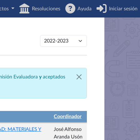
ctos
Resoluciones
Ayuda
Iniciar sesión
omisión Evaluadora
y
aceptados
Coordinador
D: MATERIALES Y
José Alfonso
Aranda Usón