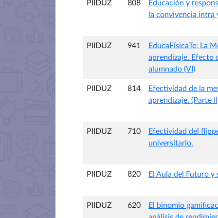
PIIDUZ
808
Educación y respons
la convivencia intra 
PIIDUZ
941
EducaFísicaTe: La M
aprendizaje. Efecto 
alumnado (VI)
PIIDUZ
814
Efectividad de la m
aprendizaje. (Parte II
PIIDUZ
710
Efectividad del flip
universitario.
PIIDUZ
820
El Aula del Futuro y 
PIIDUZ
620
El binomio gamificac
análisis de rendimie