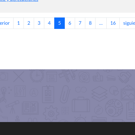
erior
1
2
3
4
5
6
7
8
...
16
sigui