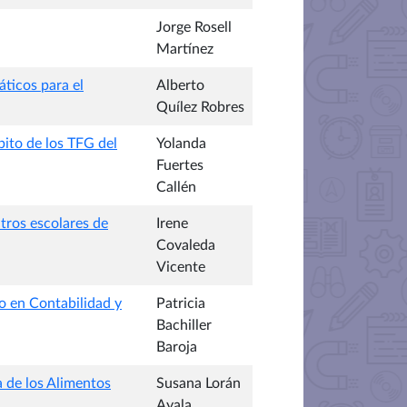
Jorge Rosell
Martínez
áticos para el
Alberto
Quílez Robres
ito de los TFG del
Yolanda
Fuertes
Callén
ntros escolares de
Irene
Covaleda
Vicente
io en Contabilidad y
Patricia
Bachiller
Baroja
a de los Alimentos
Susana Lorán
Ayala