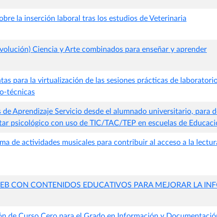
obre la inserción laboral tras los estudios de Veterinaria
Evolución) Ciencia y Arte combinados para enseñar y aprender
as para la virtualización de las sesiones prácticas de laboratorio
co-técnicas
de Aprendizaje Servicio desde el alumnado universitario, para d
estar psicológico con uso de TIC/TAC/TEP en escuelas de Educaci
a de actividades musicales para contribuir al acceso a la lectura
EB CON CONTENIDOS EDUCATIVOS PARA MEJORAR LA IN
ón de Curso Cero para el Grado en Información y Documentació