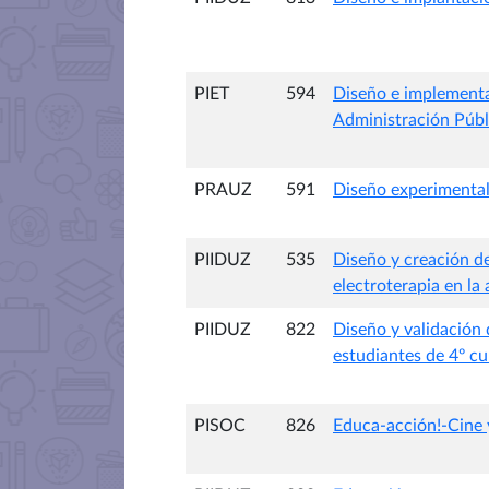
PIET
594
Diseño e implementa
Administración Públ
PRAUZ
591
Diseño experimental 
PIIDUZ
535
Diseño y creación de
electroterapia en la
PIIDUZ
822
Diseño y validación
estudiantes de 4º c
PISOC
826
Educa-acción!-Cine 