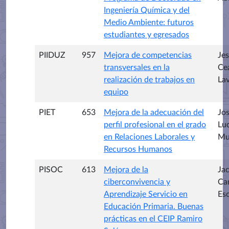
Ingeniería Química y del
Medio Ambiente: futuros
estudiantes y egresados
PIIDUZ
957
Mejora de competencias
Je
transversales en la
Ce
realización de trabajos en
Lav
equipo
PIET
653
Mejora de la adecuación del
Jos
perfil profesional en el grado
Lu
en Relaciones Laborales y
Mu
Recursos Humanos
PISOC
613
Mejora de la
Ja
ciberconvivencia y
Ca
Aprendizaje Servicio en
Esc
Educación Primaria. Buenas
prácticas en el CEIP Ramiro