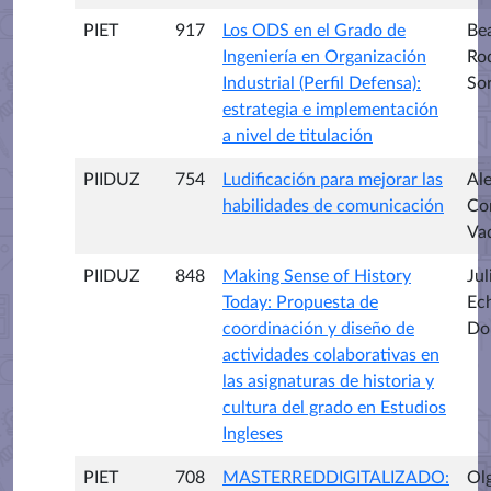
PIET
917
Los ODS en el Grado de
Bea
Ingeniería en Organización
Ro
Industrial (Perfil Defensa):
Sor
estrategia e implementación
a nivel de titulación
PIIDUZ
754
Ludificación para mejorar las
Al
habilidades de comunicación
Co
Va
PIIDUZ
848
Making Sense of History
Jul
Today: Propuesta de
Ec
coordinación y diseño de
Do
actividades colaborativas en
las asignaturas de historia y
cultura del grado en Estudios
Ingleses
PIET
708
MASTERREDDIGITALIZADO:
Ol