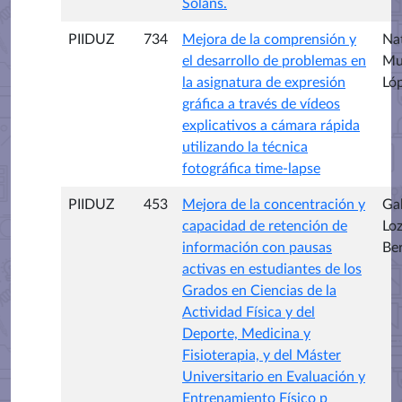
Soláns.
PIIDUZ
734
Mejora de la comprensión y
Nat
el desarrollo de problemas en
Mu
la asignatura de expresión
Ló
gráfica a través de vídeos
explicativos a cámara rápida
utilizando la técnica
fotográfica time-lapse
PIIDUZ
453
Mejora de la concentración y
Gab
capacidad de retención de
Lo
información con pausas
Be
activas en estudiantes de los
Grados en Ciencias de la
Actividad Física y del
Deporte, Medicina y
Fisioterapia, y del Máster
Universitario en Evaluación y
Entrenamiento Físico p