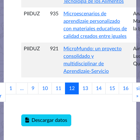
Tecnología de los Alimentos
PIIDUZ
935
Microescenarios de
Ana
aprendizaje personalizado
Ma
con materiales educativos de
la 
calidad creados entre iguales
PIIDUZ
921
MicroMundo: un proyecto
Ai
consolidado y
Lu
multidisciplinar de
Qu
Aprendizaje-Servicio
1
...
9
10
11
12
13
14
15
16
s
r
»
Descargar datos