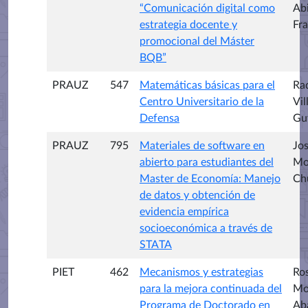
“Comunicación digital como
Ab
estrategia docente y
Fr
promocional del Máster
BQB”
PRAUZ
547
Matemáticas básicas para el
Ra
Centro Universitario de la
Vi
Defensa
Gut
PRAUZ
795
Materiales de software en
Jos
abierto para estudiantes del
Mo
Master de Economía: Manejo
Ch
de datos y obtención de
evidencia empírica
socioeconómica a través de
STATA
PIET
462
Mecanismos y estrategias
Ro
para la mejora continuada del
Mo
Programa de Doctorado en
Ab