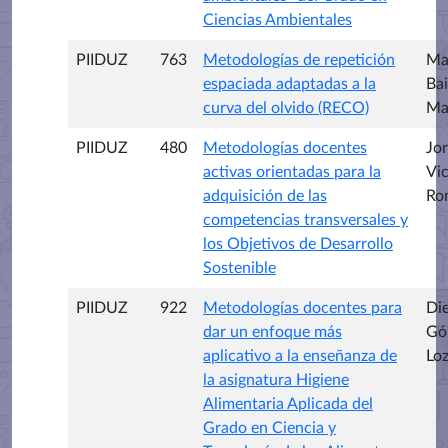
Ciencias Ambientales
PIIDUZ
763
Metodologías de repetición
Ma
espaciada adaptadas a la
Bai
curva del olvido (RECO)
Ma
PIIDUZ
480
Metodologías docentes
Jo
activas orientadas para la
Vi
adquisición de las
Ro
competencias transversales y
los Objetivos de Desarrollo
Sostenible
PIIDUZ
922
Metodologías docentes para
Di
dar un enfoque más
Gó
aplicativo a la enseñanza de
Lo
la asignatura Higiene
Alimentaria Aplicada del
Grado en Ciencia y