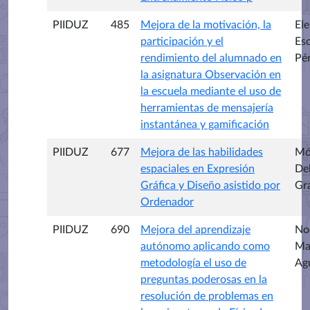
PIIDUZ
485
Mejora de la motivación, la
El
participación y el
Es
rendimiento del alumnado en
Pé
la asignatura Observación en
la escuela mediante el uso de
herramientas de mensajería
instantánea y gamificación
PIIDUZ
677
Mejora de las habilidades
Mó
espaciales en Expresión
De
Gráfica y Diseño asistido por
Gr
Ordenador
PIIDUZ
690
Mejora del aprendizaje
No
autónomo aplicando como
Ma
metodología el uso de
Ag
preguntas poderosas en la
resolución de problemas en