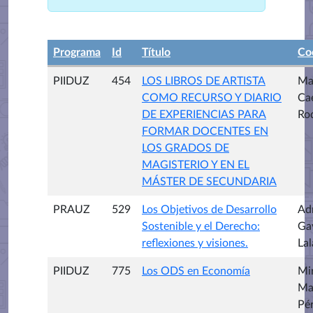
Programa
Id
Título
Co
PIIDUZ
454
LOS LIBROS DE ARTISTA
Ma
COMO RECURSO Y DIARIO
Ca
DE EXPERIENCIAS PARA
Ro
FORMAR DOCENTES EN
LOS GRADOS DE
MAGISTERIO Y EN EL
MÁSTER DE SECUNDARIA
PRAUZ
529
Los Objetivos de Desarrollo
Ad
Sostenible y el Derecho:
Ga
reflexiones y visiones.
La
PIIDUZ
775
Los ODS en Economía
Mi
Ma
Pé