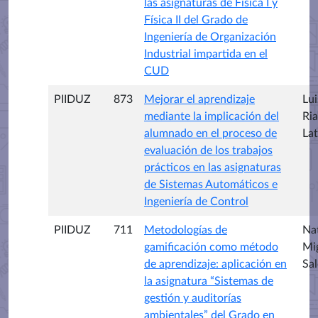
las asignaturas de Física I y
Física II del Grado de
Ingeniería de Organización
Industrial impartida en el
CUD
PIIDUZ
873
Mejorar el aprendizaje
Lui
mediante la implicación del
Ri
alumnado en el proceso de
La
evaluación de los trabajos
prácticos en las asignaturas
de Sistemas Automáticos e
Ingeniería de Control
PIIDUZ
711
Metodologías de
Na
gamificación como método
Mi
de aprendizaje: aplicación en
Sa
la asignatura “Sistemas de
gestión y auditorías
ambientales” del Grado en