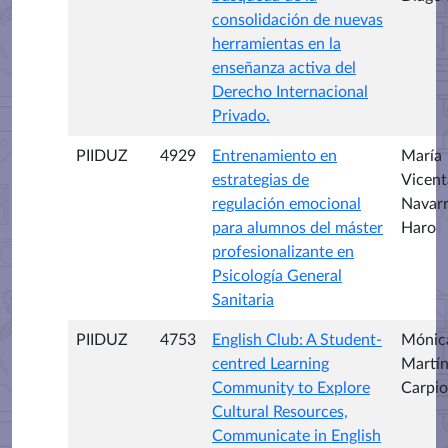
consolidación de nuevas
herramientas en la
enseñanza activa del
Derecho Internacional
Privado.
PIIDUZ
4929
Entrenamiento en
María
estrategias de
Vicent
regulación emocional
Navar
para alumnos del máster
Haro
profesionalizante en
Psicología General
Sanitaria
PIIDUZ
4753
English Club: A Student-
Mónic
centred Learning
Martí
Community to Explore
Carpio
Cultural Resources,
Communicate in English