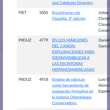
and Celebrate Diversity.
PIET
5005
Encontrarse con
Julien
Filosofía. 3ª edición
Christ
Claud
Canav
PIIDUZ
4779
EN LOS MÁRGENES
Danie
DEL CANON:
Gance
EXPLORACIONES PARA
(DESIN)VISIBILIZAR A
LAS ESCRITORAS
HISPANOAMERICANAS
PIIDUZ
4918
Empleo de rúbricas
Luis Ó
como herramienta de
Alons
evaluación formativa en
Ezpele
la materia Odontología
Conservadora.