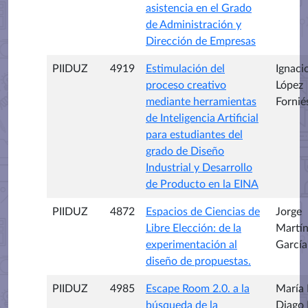
asistencia en el Grado
de Administración y
Dirección de Empresas
PIIDUZ
4919
Estimulación del
Ignaci
proceso creativo
López
mediante herramientas
Fornié
de Inteligencia Artificial
para estudiantes del
grado de Diseño
Industrial y Desarrollo
de Producto en la EINA
PIIDUZ
4872
Espacios de Ciencias de
Jorge
Libre Elección: de la
Martí
experimentación al
García
diseño de propuestas.
PIIDUZ
4985
Escape Room 2.0. a la
María 
búsqueda de la
Diago 