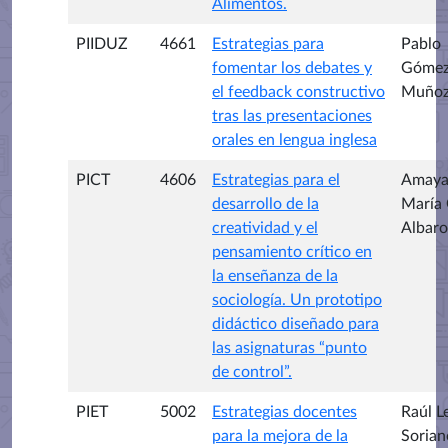
Alimentos.
PIIDUZ
4661
Estrategias para
Pablo
fomentar los debates y
Góme
el feedback constructivo
Muño
tras las presentaciones
orales en lengua inglesa
PICT
4606
Estrategias para el
Amay
desarrollo de la
María 
creatividad y el
Albar
pensamiento crítico en
la enseñanza de la
sociología. Un prototipo
didáctico diseñado para
las asignaturas “punto
de control”.
PIET
5002
Estrategias docentes
Raúl L
para la mejora de la
Sorian