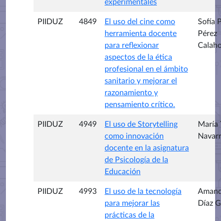
experimentales
PIIDUZ
4849
El uso del cine como
Sofía P
herramienta docente
Pérez
para reflexionar
Calaho
aspectos de la ética
profesional en el ámbito
sanitario y mejorar el
razonamiento y
pensamiento crítico.
PIIDUZ
4949
El uso de Storytelling
María 
como innovación
Navarr
docente en la asignatura
de Psicología de la
Educación
PIIDUZ
4993
El uso de la tecnología
Aman
para mejorar las
Díaz G
prácticas de la