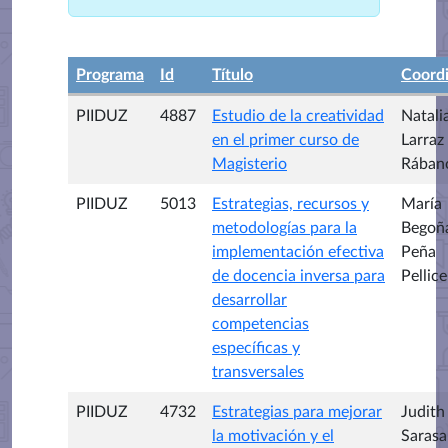
Programa
Id
Título
Coord
PIIDUZ
4887
Estudio de la creatividad
Natali
en el primer curso de
Larraz
Magisterio
Rában
PIIDUZ
5013
Estrategias, recursos y
María
metodologías para la
Begoñ
implementación efectiva
Peña
de docencia inversa para
Pellice
desarrollar
competencias
específicas y
transversales
PIIDUZ
4732
Estrategias para mejorar
Judith
la motivación y el
Sarasa