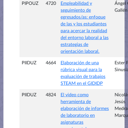
PIPOUZ
4720
Empleabilidad y
Ángel
seguimiento de
Gallén
egresados/as: enfoque
de las y los estudiantes
para acercar la realidad
del entorno laboral a las
estrategias de
orientación laboral.
PIIDUZ
4664
Elaboración de una
Ester 
rúbrica visual para la
Sinusí
evaluación de trabajos
STEAM en el GIDIDP
PIIDUZ
4824
El video como
Nicolá
herramienta de
Jesús
elaboración de informes
Medra
de laboratorio en
Marqu
asignaturas