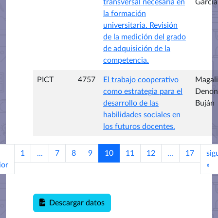
transversal necesaria en
García
la formación
universitaria. Revisión
de la medición del grado
de adquisición de la
competencia.
PICT
4757
El trabajo cooperativo
Magali
como estrategia para el
Denon
desarrollo de las
Buján
habilidades sociales en
los futuros docentes.
1
...
7
8
9
10
11
12
...
17
sig
ior
»
Descargar datos