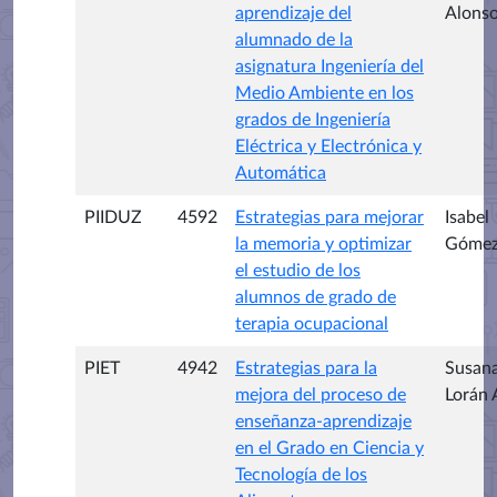
aprendizaje del
Alons
alumnado de la
asignatura Ingeniería del
Medio Ambiente en los
grados de Ingeniería
Eléctrica y Electrónica y
Automática
PIIDUZ
4592
Estrategias para mejorar
Isabel
la memoria y optimizar
Gómez
el estudio de los
alumnos de grado de
terapia ocupacional
PIET
4942
Estrategias para la
Susan
mejora del proceso de
Lorán 
enseñanza-aprendizaje
en el Grado en Ciencia y
Tecnología de los