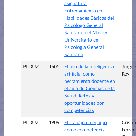
asignatura
Entrenamiento en
Habilidades Básicas del
Psicólogo General
Sanitario del Máster
Universitario en
Psicología General
Sanitaria
PIIDUZ
4605
El uso de la Inteligencia
Jorge 
artificial como
Rey
herramienta docente en
el aula de Ciencias de la
Salud. Retos y
oportunidades por
competencias
PIIDUZ
4909
El trabajo en equipo
Cristi
como competencia
Ferrer