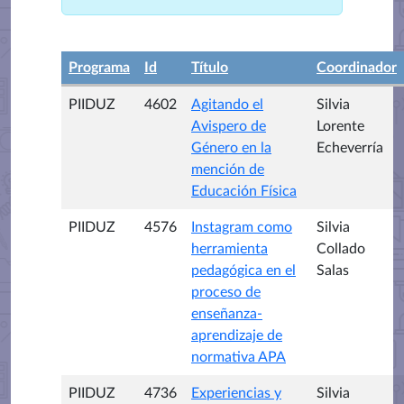
Programa
Id
Título
Coordinador
PIIDUZ
4602
Agitando el
Silvia
Avispero de
Lorente
Género en la
Echeverría
mención de
Educación Física
PIIDUZ
4576
Instagram como
Silvia
herramienta
Collado
pedagógica en el
Salas
proceso de
enseñanza-
aprendizaje de
normativa APA
PIIDUZ
4736
Experiencias y
Silvia