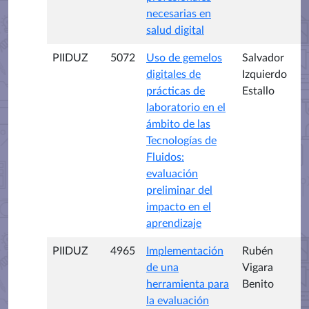
necesarias en
salud digital
PIIDUZ
5072
Uso de gemelos
Salvador
digitales de
Izquierdo
prácticas de
Estallo
laboratorio en el
ámbito de las
Tecnologías de
Fluidos:
evaluación
preliminar del
impacto en el
aprendizaje
PIIDUZ
4965
Implementación
Rubén
de una
Vigara
herramienta para
Benito
la evaluación