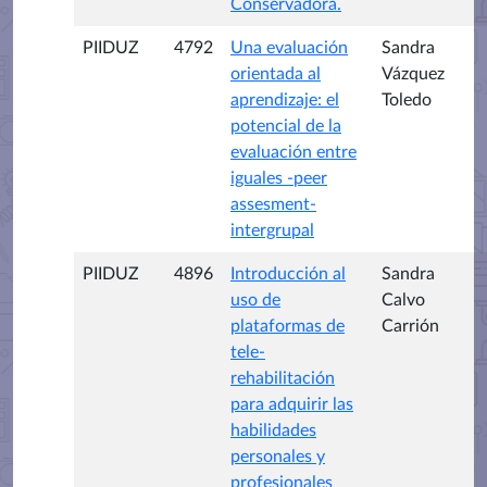
Conservadora.
PIIDUZ
4792
Una evaluación
Sandra
orientada al
Vázquez
aprendizaje: el
Toledo
potencial de la
evaluación entre
iguales -peer
assesment-
intergrupal
PIIDUZ
4896
Introducción al
Sandra
uso de
Calvo
plataformas de
Carrión
tele-
rehabilitación
para adquirir las
habilidades
personales y
profesionales