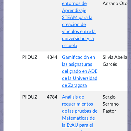
entornos de
Anzano Oto
Aprendizaje
STEAM para la
creación de
vínculos entre la
universidad y la
escuela
PIIDUZ
4844
Gamificación en
Silvia Abella
las asignaturas
Garcés
del grado en ADE
de la Universidad
de Zaragoza
PIIDUZ
4784
Análisis de
Sergio
requerimientos
Serrano
de las pruebas de
Pastor
Matemáticas de
la EvAU para el