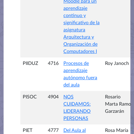
Moodle para un
aprendizaje
continuo y
significativo de la
asignatura
Arquitectura y
Organización de
Computadores I
PIIDUZ
4716
Procesos de
Roy Janoch
aprendizaje
autónomo fuera
del aula
PISOC
4904
NOS
Rosario
CUIDAMOS:
Marta Ramo
LIDERANDO
Garzarán
PERSONAS
PIET
4777
Del Aula al
Rosa María