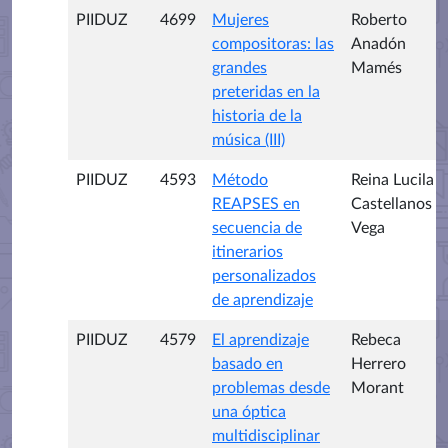
PIIDUZ
4699
Mujeres
Roberto
compositoras: las
Anadón
grandes
Mamés
preteridas en la
historia de la
música (III)
PIIDUZ
4593
Método
Reina Lucila
REAPSES en
Castellanos
secuencia de
Vega
itinerarios
personalizados
de aprendizaje
PIIDUZ
4579
El aprendizaje
Rebeca
basado en
Herrero
problemas desde
Morant
una óptica
multidisciplinar