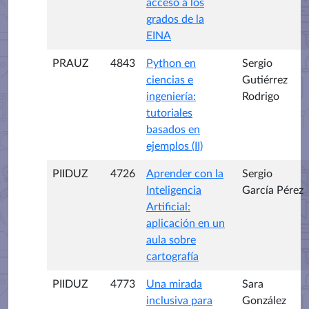
acceso a los
grados de la
EINA
PRAUZ
4843
Python en
Sergio
ciencias e
Gutiérrez
ingeniería:
Rodrigo
tutoriales
basados en
ejemplos (II)
PIIDUZ
4726
Aprender con la
Sergio
Inteligencia
García Pérez
Artificial:
aplicación en un
aula sobre
cartografía
PIIDUZ
4773
Una mirada
Sara
inclusiva para
González