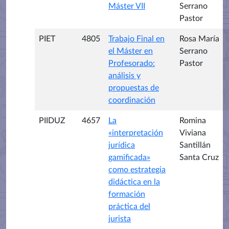
Máster VII
Serrano
Pastor
PIET
4805
Trabajo Final en
Rosa María
el Máster en
Serrano
Profesorado:
Pastor
análisis y
propuestas de
coordinación
PIIDUZ
4657
La
Romina
«interpretación
Viviana
jurídica
Santillán
gamificada»
Santa Cruz
como estrategia
didáctica en la
formación
práctica del
jurista