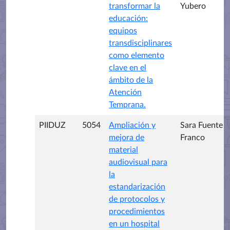
transformar la
Yubero
educación:
equipos
transdisciplinares
como elemento
clave en el
ámbito de la
Atención
Temprana.
PIIDUZ
5054
Ampliación y
Sara Fuente
mejora de
Franco
material
audiovisual para
la
estandarización
de protocolos y
procedimientos
en un hospital