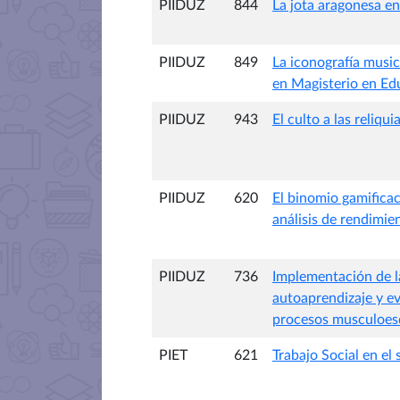
PIIDUZ
844
La jota aragonesa en
PIIDUZ
849
La iconografía music
en Magisterio en Ed
PIIDUZ
943
El culto a las reliqui
PIIDUZ
620
El binomio gamificac
análisis de rendimie
PIIDUZ
736
Implementación de l
autoaprendizaje y ev
procesos musculoes
PIET
621
Trabajo Social en el 