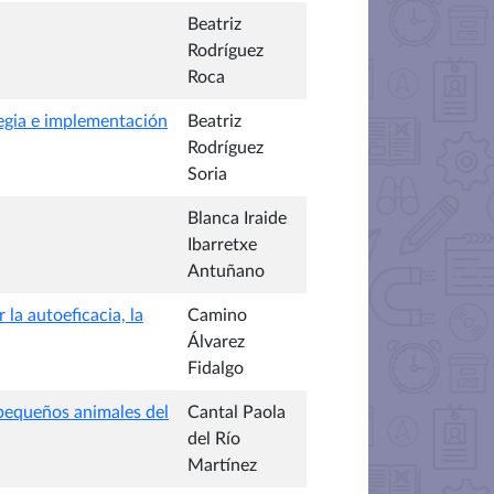
Beatriz
Rodríguez
Roca
tegia e implementación
Beatriz
Rodríguez
Soria
Blanca Iraide
Ibarretxe
Antuñano
la autoeficacia, la
Camino
Álvarez
Fidalgo
pequeños animales del
Cantal Paola
del Río
Martínez