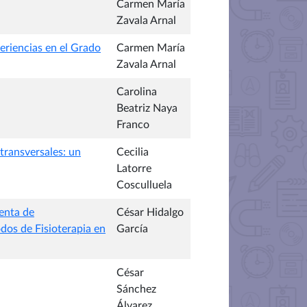
Carmen María
Zavala Arnal
periencias en el Grado
Carmen María
Zavala Arnal
Carolina
Beatriz Naya
Franco
transversales: un
Cecilia
Latorre
Cosculluela
enta de
César Hidalgo
odos de Fisioterapia en
García
César
Sánchez
Álvarez