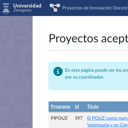
Proyectos de Innovación Docent
Proyectos acep
En esta página puede ver los p
por su coordinador.
Programa
Id
Título
PIPOUZ
597
El POUZ como marco 
Veterinaria y en Cie