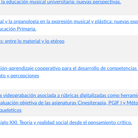
 la educación musical universitaria: nuevas perspectivas.
al y la organología en la expresión musical y plástica: nuevas ex
ucación Primaria.
as: entre lo material y lo etéreo
ión-aprendizaje cooperativo para el desarrollo de competencias 
nto y percepciones
a videograbación asociada a rúbricas digitalizadas como herrami
aluación objetiva de las asignaturas Cinesiterapia, PGIF I y Mét
queleticos
siglo XXI. Teoría y realidad social desde el pensamiento crítico.