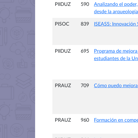
PIIDUZ
590
Analizando el poder,
desde la arqueologí
PISOC
839
ISEASS: Innovación 
PIIDUZ
695
Programa de mejora 
estudiantes de la Un
PRAUZ
709
Cómo puedo mejorar l
PRAUZ
960
Formación en compete