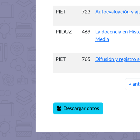
PIET
723
Autoevaluación y aj
PIIDUZ
469
La docencia en Histo
Media
PIET
765
Difusión y registro s
«
ant
Descargar datos