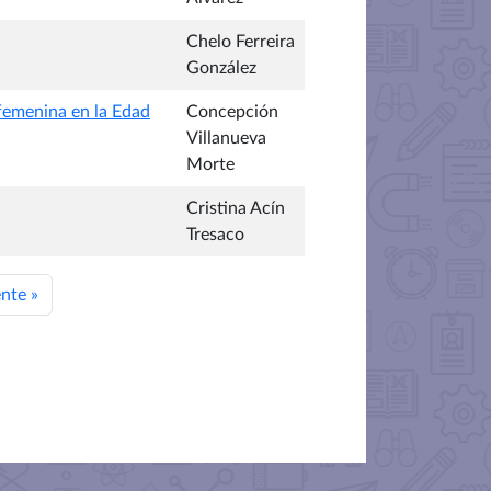
Chelo Ferreira
González
 femenina en la Edad
Concepción
Villanueva
Morte
Cristina Acín
Tresaco
ente
»