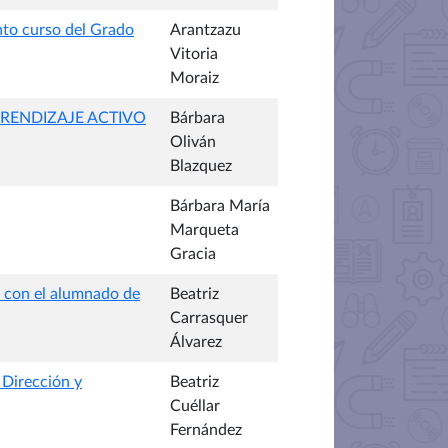
nto curso del Grado
Arantzazu
Vitoria
Moraiz
RENDIZAJE ACTIVO
Bárbara
Oliván
Blazquez
Bárbara María
Marqueta
Gracia
s con el alumnado de
Beatriz
Carrasquer
Álvarez
 Dirección y
Beatriz
Cuéllar
Fernández