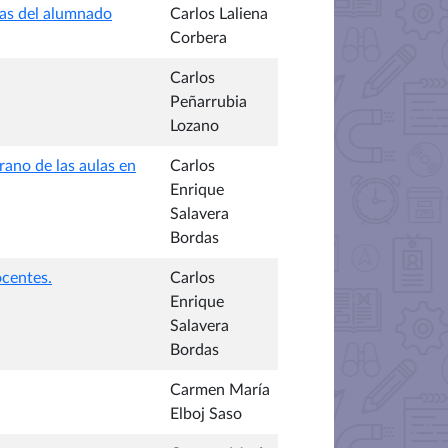
cas del alumnado
Carlos Laliena
Corbera
Carlos
Peñarrubia
Lozano
ano de las aulas en
Carlos
Enrique
Salavera
Bordas
ocentes.
Carlos
Enrique
Salavera
Bordas
Carmen María
Elboj Saso