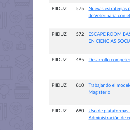
PIIDUZ
575
Nuevas estrategias 
de Veterinaria con el
PIIDUZ
572
ESCAPE ROOM BAS
EN CIENCIAS SOCI
PIIDUZ
495
Desarrollo competen
PIIDUZ
810
Trabajando el modelo
Magisterio
PIIDUZ
680
Uso de plataformas 
Administración de e