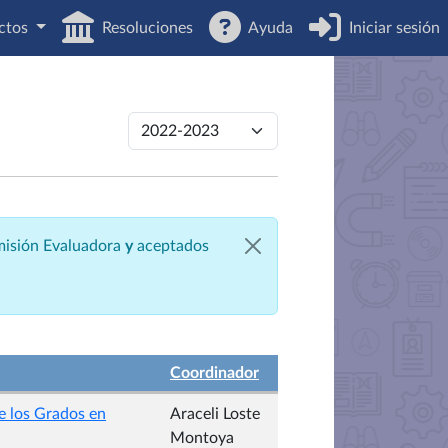
ctos
Resoluciones
Ayuda
Iniciar sesión
omisión Evaluadora
y
aceptados
Coordinador
e los Grados en
Araceli Loste
Montoya