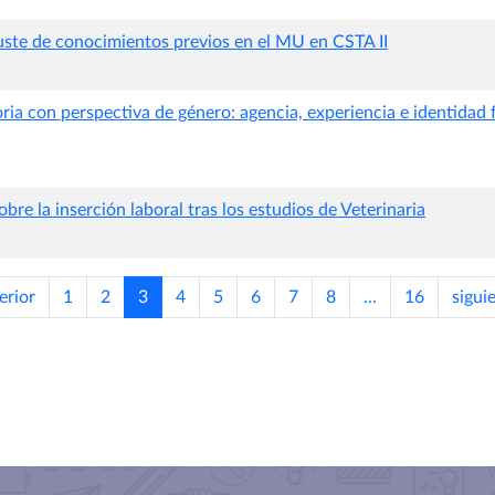
uste de conocimientos previos en el MU en CSTA II
ria con perspectiva de género: agencia, experiencia e identidad
obre la inserción laboral tras los estudios de Veterinaria
erior
1
2
3
4
5
6
7
8
...
16
sigui