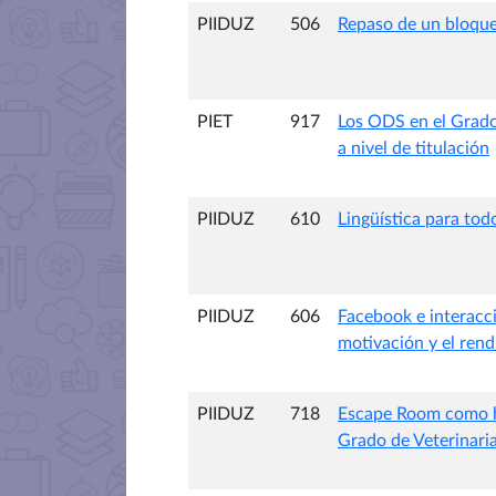
PIIDUZ
506
Repaso de un bloque 
PIET
917
Los ODS en el Grado 
a nivel de titulación
PIIDUZ
610
Lingüística para tod
PIIDUZ
606
Facebook e interacci
motivación y el rend
PIIDUZ
718
Escape Room como he
Grado de Veterinari