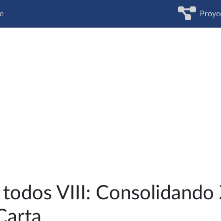
e
Proye
a todos VIII: Consolidando
 Carta