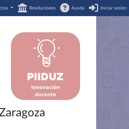
ctos
Resoluciones
Ayuda
Iniciar sesión
 Zaragoza