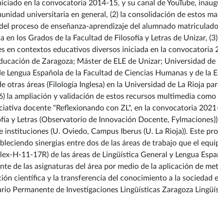
 iniciado en la convocatoria 2014-15, y su canal de YouTube, ina
unidad universitaria en general, (2) la consolidación de estos m
del proceso de enseñanza-aprendizaje del alumnado matriculado 
 en los Grados de la Facultad de Filosofía y Letras de Unizar, (3
s en contextos educativos diversos iniciada en la convocatoria 
ducación de Zaragoza; Máster de ELE de Unizar; Universidad de 
de Lengua Española de la Facultad de Ciencias Humanas y de la Ed
e otras áreas (Filología Inglesa) en la Universidad de La Rioja p
(6) la ampliación y validación de estos recursos multimedia como 
ciativa docente "Reflexionando con ZL", en la convocatoria 2021-2
ofía y Letras (Observatorio de Innovación Docente, Fylmaciones))
e instituciones (U. Oviedo, Campus Iberus (U. La Rioja)). Este p
bleciendo sinergias entre dos de las áreas de trabajo que el eq
lex-H-11-17R) de las áreas de Lingüística General y Lengua Espa
nte de las asignaturas del área por medio de la aplicación de me
ión científica y la transferencia del conocimiento a la sociedad
ario Permanente de Investigaciones Lingüísticas Zaragoza Lingüís