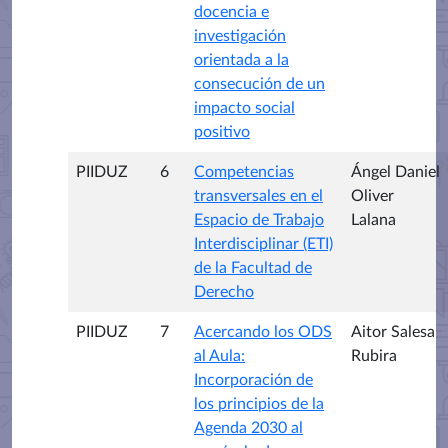
docencia e
investigación
orientada a la
consecución de un
impacto social
positivo
PIIDUZ
6
Competencias
Ángel Daniel
transversales en el
Oliver
Espacio de Trabajo
Lalana
Interdisciplinar (ETI)
de la Facultad de
Derecho
PIIDUZ
7
Acercando los ODS
Aitor Salesa
al Aula:
Rubira
Incorporación de
los principios de la
Agenda 2030 al