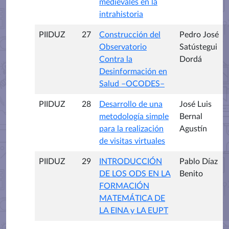
medievales en la
intrahistoria
PIIDUZ
27
Construcción del
Pedro José
Observatorio
Satústegui
Contra la
Dordá
Desinformación en
Salud –OCODES–
PIIDUZ
28
Desarrollo de una
José Luis
metodología simple
Bernal
para la realización
Agustín
de visitas virtuales
PIIDUZ
29
INTRODUCCIÓN
Pablo Díaz
DE LOS ODS EN LA
Benito
FORMACIÓN
MATEMÁTICA DE
LA EINA y LA EUPT