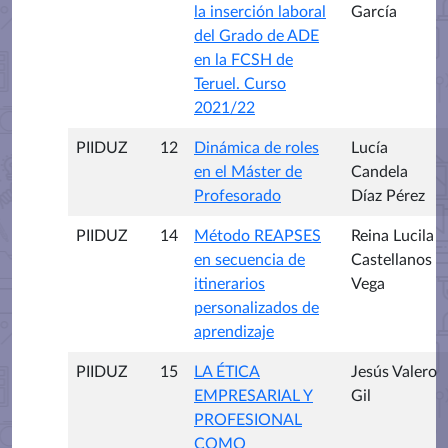
la inserción laboral
García
del Grado de ADE
en la FCSH de
Teruel. Curso
2021/22
PIIDUZ
12
Dinámica de roles
Lucía
en el Máster de
Candela
Profesorado
Díaz Pérez
PIIDUZ
14
Método REAPSES
Reina Lucila
en secuencia de
Castellanos
itinerarios
Vega
personalizados de
aprendizaje
PIIDUZ
15
LA ÉTICA
Jesús Valero
EMPRESARIAL Y
Gil
PROFESIONAL
COMO