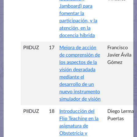
Jamboard) para
fomentar la
participación, y la
atención, en la
docencia híbrida
PIIDUZ
17
Mejora de acción
Francisco
de comprensión de
Javier Ávila
los aspectos de la
Gómez
visión degradada
mediante el
desarrollo de un
nuevo instrumento
simulador de visión
PIIDUZ
18
Introducción del
Diego Lerma
Flip Teaching en la
Puertas
asignatura de
Obstetricia y