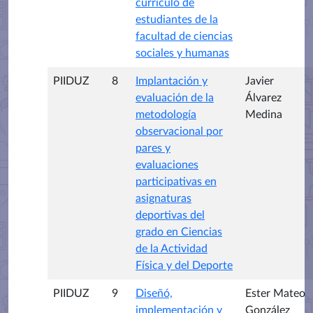
currículo de
estudiantes de la
facultad de ciencias
sociales y humanas
PIIDUZ
8
Implantación y
Javier
evaluación de la
Álvarez
metodología
Medina
observacional por
pares y
evaluaciones
participativas en
asignaturas
deportivas del
grado en Ciencias
de la Actividad
Física y del Deporte
PIIDUZ
9
Diseñó,
Ester Mateo
implementación y
González