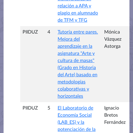
relación a APA y
plagio en alumnado
de TFM y TFG
PIIDUZ
4
Tutoría entre pares.
Mónica
Mejora del
Vázquez
aprendizaje en la
Astorga
asignatura "Arte y
cultura de masas"
(Grado en Historia
del Arte) basado en
metodologías
colaborativas y
horizontales
PIIDUZ
5
El Laboratorio de
Ignacio
Economía Social
Bretos
(LAB_ES) y la
Fernández
potenciación de la