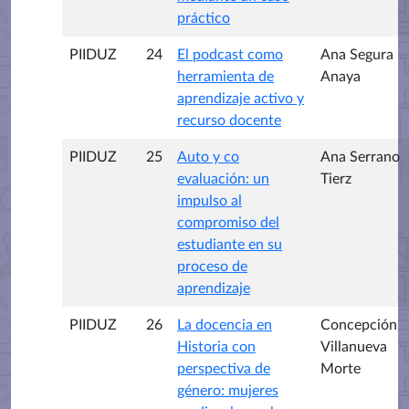
práctico
PIIDUZ
24
El podcast como
Ana Segura
herramienta de
Anaya
aprendizaje activo y
recurso docente
PIIDUZ
25
Auto y co
Ana Serrano
evaluación: un
Tierz
impulso al
compromiso del
estudiante en su
proceso de
aprendizaje
PIIDUZ
26
La docencia en
Concepción
Historia con
Villanueva
perspectiva de
Morte
género: mujeres