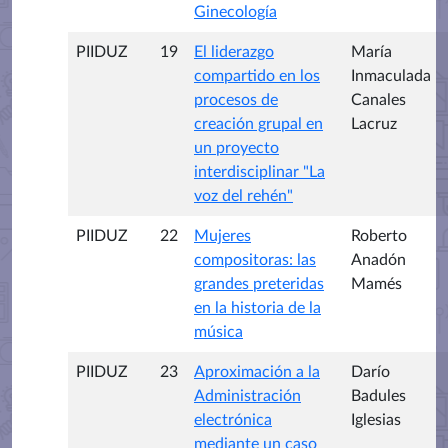
Ginecología
PIIDUZ
19
El liderazgo
María
compartido en los
Inmaculada
procesos de
Canales
creación grupal en
Lacruz
un proyecto
interdisciplinar "La
voz del rehén"
PIIDUZ
22
Mujeres
Roberto
compositoras: las
Anadón
grandes preteridas
Mamés
en la historia de la
música
PIIDUZ
23
Aproximación a la
Darío
Administración
Badules
electrónica
Iglesias
mediante un caso