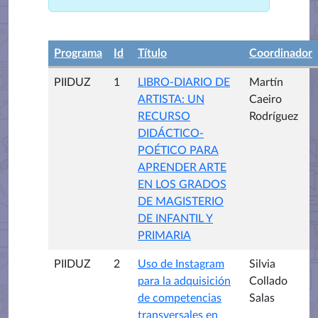
Programa
Id
Título
Coordinador
PIIDUZ
1
LIBRO-DIARIO DE
Martín
ARTISTA: UN
Caeiro
RECURSO
Rodríguez
DIDÁCTICO-
POÉTICO PARA
APRENDER ARTE
EN LOS GRADOS
DE MAGISTERIO
DE INFANTIL Y
PRIMARIA
PIIDUZ
2
Uso de Instagram
Silvia
para la adquisición
Collado
de competencias
Salas
transversales en