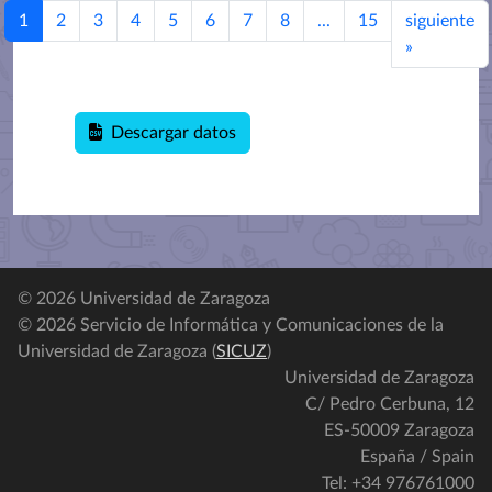
1
2
3
4
5
6
7
8
...
15
siguiente
»
Descargar datos
© 2026 Universidad de Zaragoza
© 2026 Servicio de Informática y Comunicaciones de la
Universidad de Zaragoza (
SICUZ
)
Universidad de Zaragoza
C/ Pedro Cerbuna, 12
ES-50009 Zaragoza
España / Spain
Tel: +34 976761000